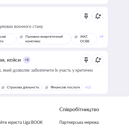
 умовах воєнного стану
сові
Паливно-енергетичний
ЖКГ,
+9
ги
комплекс
ОСББ
ни, кейси
+6
 який дозволяє забезпечити їх участь у критично
Страхова діяльність
Фінансові послуги
+11
Співробітництво
айти юриста Liga:BOOK
Партнерська мережа