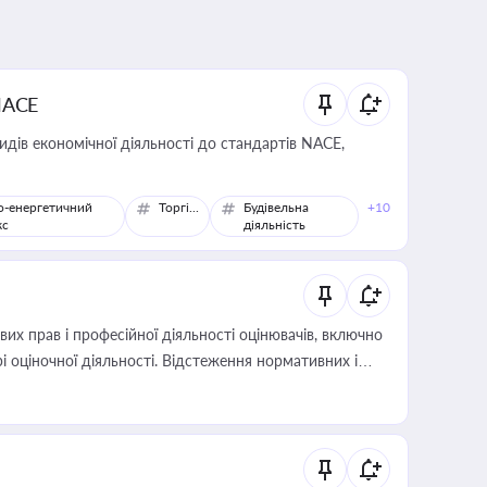
NACE
идів економічної діяльності до стандартів NACE,
о-енергетичний
Торгівля
Будівельна
+10
кс
діяльність
х прав і професійної діяльності оцінювачів, включно
і оціночної діяльності. Відстеження нормативних і
иста або бухгалтера під час оподаткування,
 статусу суб'єктів оціночної діяльності