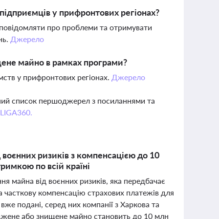
підприємців у прифронтових регіонах?
 повідомляти про проблеми та отримувати
нь.
Джерело
ене майно в рамках програми?
мств у прифронтових регіонах.
Джерело
вний список першоджерел з посиланнями та
 LIGA360.
 воєнних ризиків з компенсацією до 10
тримкою по всій країні
ня майна від воєнних ризиків, яка передбачає
а часткову компенсацію страхових платежів для
і вже подані, серед них компанії з Харкова та
джене або знищене майно становить до 10 млн