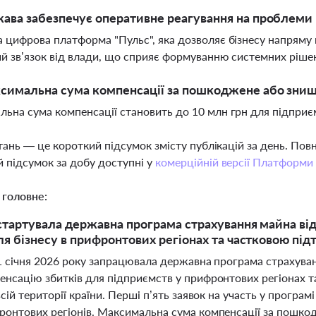
ава забезпечує оперативне реагування на проблеми 
 цифрова платформа "Пульс", яка дозволяє бізнесу напряму
й зв’язок від влади, що сприяє формуванню системних ріше
симальна сума компенсації за пошкоджене або знищ
ьна сума компенсації становить до 10 млн грн для підприє
тань — це короткий підсумок змісту публікацій за день. По
 підсумок за добу доступні у
комерційній версії Платформи
 головне:
 стартувала державна програма страхування майна від
ля бізнесу в прифронтових регіонах та частковою під
 1 січня 2026 року запрацювала державна програма страхуван
енсацію збитків для підприємств у прифронтових регіонах т
всій території країни. Перші п’ять заявок на участь у програм
ронтових регіонів. Максимальна сума компенсації за пошко