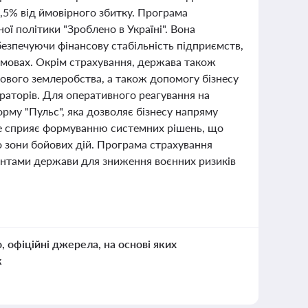
0,5% від ймовірного збитку. Програма
ї політики "Зроблено в Україні". Вона
безпечуючи фінансову стабільність підприємств,
умовах. Окрім страхування, держава також
кового землеробства, а також допомогу бізнесу
нераторів. Для оперативного реагування на
му "Пульс", яка дозволяє бізнесу напряму
Це сприяє формуванню системних рішень, що
о зони бойових дій. Програма страхування
ментами держави для зниження воєнних ризиків
о, офіційні джерела, на основі яких
к