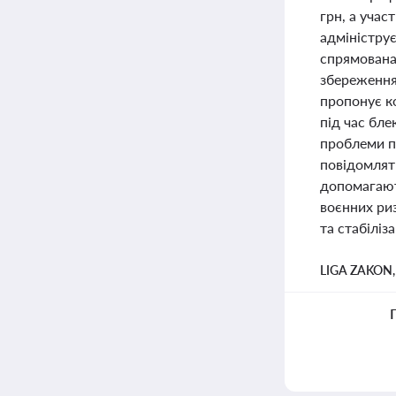
грн, а учас
адмініструє
спрямована 
збереження
пропонує ко
під час бле
проблеми п
повідомлят
допомагают
воєнних ри
та стабіліз
LIGA ZAKON