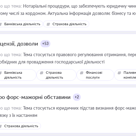
о що тема:
Нотаріальні процедури, що забезпечують юридичну чинні
тому числі за кордоном. Актуальна інформація дозволяє бізнесу т
зиків недійсності та забезпечувати їх належне прийняття органами 
Банківська діяльність
Страхова діяльність
цензії, дозволи
+53
о що тема:
Тема стосується правового регулювання отримання, пере
обхідних для провадження господарської діяльності
Банківська
Страхова
Фінансові
Паливн
діяльність
діяльність
послуги
компле
ро форс-мажорні обставини
+2
о що тема:
Тема стосується юридичних підстав визнання форс-мажор
'язку з їх настанням
Страхова діяльність