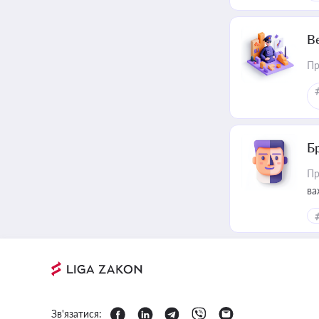
В
Пр
Б
Пр
ва
Зв'язатися: