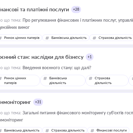
інансові та платіжні послуги
+28
о що тема:
Про регулювання фінансових і платіжних послуг, управління коштами, приймання платежів та дотримання
цензійних вимог
Ринок цінних паперів
Банківська діяльність
Страхова діяльність
оєнний стан: наслідки для бізнесу
+1
о що тема:
Введення воєнного стану: що далі?
Ринок цінних
Банківська
Страхова
паперів
діяльність
діяльність
інмоніторинг
+31
о що тема:
Загальні питання фінансового моніторингу суб'єктів го
нмоніторинг
Банківська діяльність
Страхова діяльність
Фінансові послуги