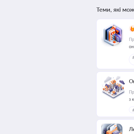
Теми, які мож
Пр
он
О
Пр
з 
ме
пр
Л