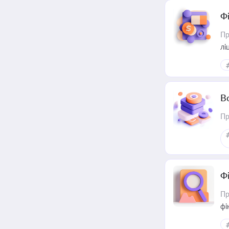
Ф
Пр
лі
В
Пр
Ф
Пр
фі