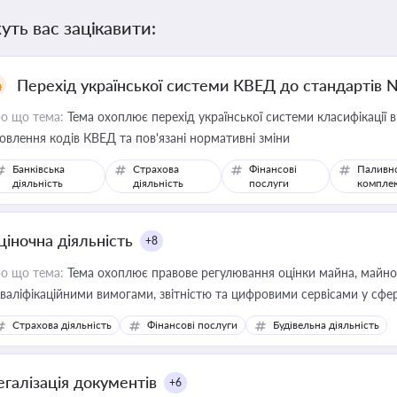
уть вас зацікавити:
Перехід української системи КВЕД до стандартів 
о що тема:
Тема охоплює перехід української системи класифікації в
овлення кодів КВЕД та пов'язані нормативні зміни
Банківська
Страхова
Фінансові
Паливн
діяльність
діяльність
послуги
компле
ціночна діяльність
+8
о що тема:
Тема охоплює правове регулювання оцінки майна, майнови
кваліфікаційними вимогами, звітністю та цифровими сервісами у сфер
дійних змін у цій сфері корисне для власника бізнесу, керівника, юр
Страхова діяльність
Фінансові послуги
Будівельна діяльність
иватизації, оренди державного майна, корпоративних угод і перевірки
егалізація документів
+6