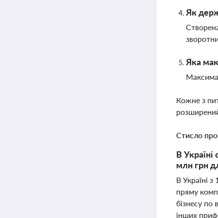
Як держ
Створена
зворотни
Яка мак
Максимал
Кожне з пи
розширений
Стисло про
В Україні
млн грн д
В Україні з
пряму комп
бізнесу по 
інших приф