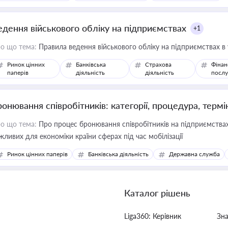
едення військового обліку на підприємствах
+1
о що тема:
Правила ведення військового обліку на підприємствах в
Ринок цінних
Банківська
Страхова
Фінан
паперів
діяльність
діяльність
послу
ронювання співробітників: категорії, процедура, термі
о що тема:
Про процес бронювання співробітників на підприємствах,
жливих для економіки країни сферах під час мобілізації
Ринок цінних паперів
Банківська діяльність
Державна служба
Каталог рішень
Liga360: Керівник
Зн