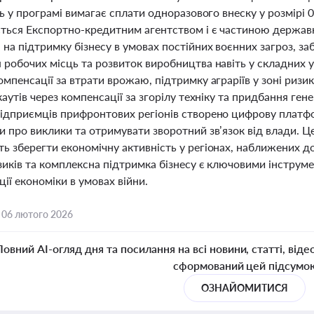
ть у програмі вимагає сплати одноразового внеску у розмірі 
ться Експортно-кредитним агентством і є частиною державно
на підтримку бізнесу в умовах постійних воєнних загроз, за
 робочих місць та розвиток виробництва навіть у складних 
мпенсації за втрати врожаю, підтримку аграріїв у зоні ризи
каутів через компенсації за згорілу техніку та придбання ге
ідприємців прифронтових регіонів створено цифрову платфор
и про виклики та отримувати зворотний зв’язок від влади. 
ь зберегти економічну активність у регіонах, наближених д
зиків та комплексна підтримка бізнесу є ключовими інстру
ації економіки в умовах війни.
,
06 лютого 2026
Повний AI-огляд дня та посилання на всі новини, статті, віде
сформований цей підсумо
ОЗНАЙОМИТИСЯ