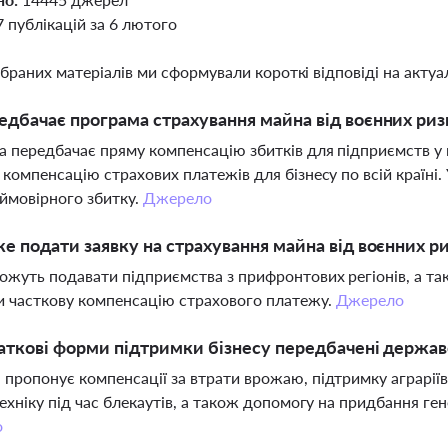
7 публікацій за 6 лютого
ібраних матеріалів ми сформували короткі відповіді на актуал
дбачає програма страхування майна від воєнних ризи
 передбачає пряму компенсацію збитків для підприємств у 
 компенсацію страхових платежів для бізнесу по всій країні.
 ймовірного збитку.
Джерело
е подати заявку на страхування майна від воєнних р
ожуть подавати підприємства з прифронтових регіонів, а тако
 часткову компенсацію страхового платежу.
Джерело
аткові форми підтримки бізнесу передбачені держав
пропонує компенсації за втрати врожаю, підтримку аграріїв 
техніку під час блекаутів, а також допомогу на придбання г
о