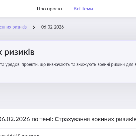
Про проєкт
Всі Теми
єнних ризиків
06-02-2026
 ризиків
та урядові проекти, що визначають та знижують воєнні ризики для в
06.02.2026 по темі: Страхування воєнних ризикі
но:
14445 джерел