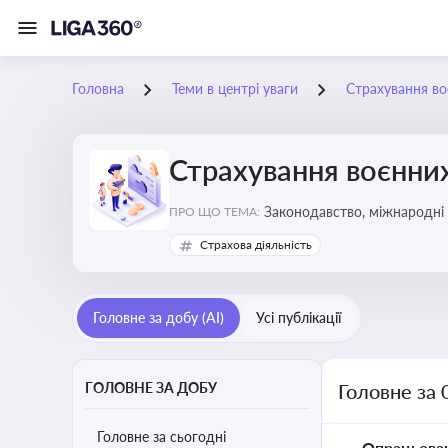
Головна
Теми в центрі уваги
Страхування во
Страхування воєнних
Законодавство, міжнародні 
ПРО ЩО ТЕМА:
Страхова діяльність
Головне за добу (AI)
Усі публікації
ГОЛОВНЕ ЗА ДОБУ
Головне за 
Головне за сьогодні
Опрацьова