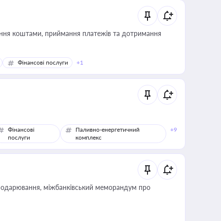
Фінансові послуги
+1
Фінансові
Паливно-енергетичний
+9
послуги
комплекс
сподарювання, міжбанківський меморандум про