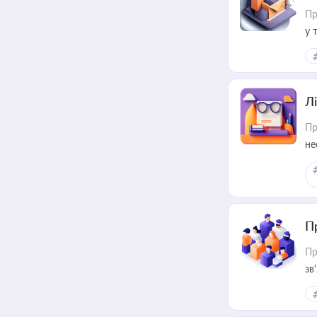
Пр
у 
ри
Лі
Пр
не
П
Пр
зв