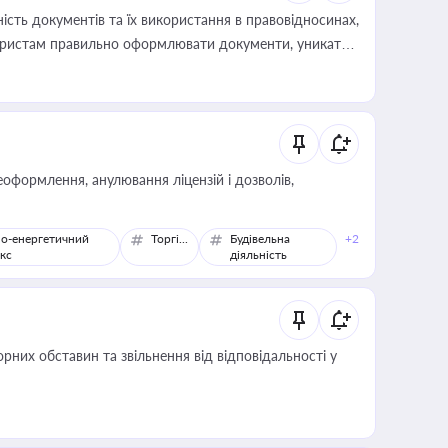
сть документів та їх використання в правовідносинах,
а юристам правильно оформлювати документи, уникати
влади та контрагентами
оформлення, анулювання ліцензій і дозволів,
о-енергетичний
Торгівля
Будівельна
+2
кс
діяльність
них обставин та звільнення від відповідальності у