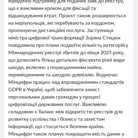
юридичну підтримку для подання заяв до реєстру,
що є важливим кроком для фіксації та
відшкодування втрат. Проєкт також розширюється
на маріупольців, які перебувають за кордоном,
пропонуючи дистанційні послуги. Заступниця
міністра цифрової трансформації Зоряна Стецюк
повідомила про плани подвоїти кількість категорій у
Міжнародному реєстрі збитків до кінця 2025 року,
що дозволить більш детально фіксувати різні види
шкоди, включно з пошкодженням майна,
переміщеннями та шкодою довкіллю. Водночас
Мінцифри працює над впровадженням стандартів
GDPR в Україні, щоб забезпечити захист
персональних даних громадян у процесі
цифровізації державних послуг. Важливою
складовою є баланс між відкритістю реєстрів для
розвитку суспільства і бізнесу та захистом
інформації, що стосується безпеки країни.
Мінцифри також планує покращити якість даних у