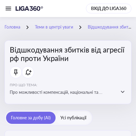
ВХІД ДО LIGA360
Головна
Теми в центрі уваги
Відшкодування збитків від агресії рф проти України
Відшкодування збитків від агресії
рф проти України
ПРО ЩО ТЕМА:
Про можливості компенсацій, національні та
міжнародні механізми відшкодування збитків,
завданих агресією росією проти України
Головне за добу (AI)
Усі публікації