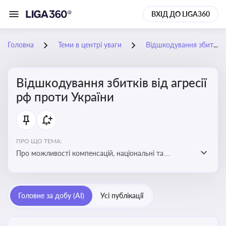
ВХІД ДО LIGA360
Головна
Теми в центрі уваги
Відшкодування збитків від агресії рф проти України
Відшкодування збитків від агресії
рф проти України
ПРО ЩО ТЕМА:
Про можливості компенсацій, національні та
міжнародні механізми відшкодування збитків,
завданих агресією росією проти України
Головне за добу (AI)
Усі публікації