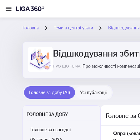
Головна
Теми в центрі уваги
Відшкодування з
Відшкодування збиткі
Про можливості компенсацій
ПРО ЩО ТЕМА:
Головне за добу (AI)
Усі публікації
ГОЛОВНЕ ЗА ДОБУ
Головне за 
Головне за сьогодні
Опрацьова
05 серпня 2026