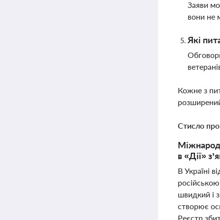
Заяви мо
вони не 
Які пит
Обговорю
ветерані
Кожне з пи
розширений
Стисло про
Міжнародн
в «Дії» з
В Україні в
російською
швидкий і з
створює ос
Реєстр зби