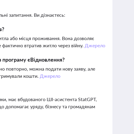
ьні запитання. Ви дізнаєтесь:
в?
итла або місця проживання. Вона дозволяє
ле фактично втратив житло через війну.
Джерело
з програму єВідновлення?
о повторно, можна подати нову заяву, але
отримували кошти.
Джерело
ки, має вбудованого ШІ-асистента StatGPT,
що допомагає уряду, бізнесу та громадянам
?