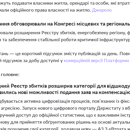
жуть подавати власники житла, орендарі та особи, які втрат
мали офіційного права власності на житло.
Джерело
ання обговорювали на Конгресі місцевих та регіонал
вали розширення Реєстру збитків, енергобезпеку регіону,
в та забезпечення стабільної роботи критичної інфраструктур
тань — це короткий підсумок змісту публікацій за день. По
 підсумок за добу доступні у
комерційній версії Платформи
 головне:
ий Реєстр збитків розширив категорії для відшкоду
’явились нові можливості подання заяв на компенсаці
ідбувається активна цифровізація процесів, пов’язаних із фі
 агресією. Запуск нового цифрового порталу Держстату з в
ручний доступ до офіційної статистики, що є важливим інст
нову для прийняття обґрунтованих рішень на основі актуаль
тків розширив свої категорії, додавши нову — A3.3 «Втрата