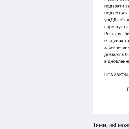
подавати за
подаються 
у «Дії» з’
спрощує отр
Реєстру зб
місцевих та
забезпеченн
дозволяє б
відновленні
LIGA ZAKON
Теми, які мож