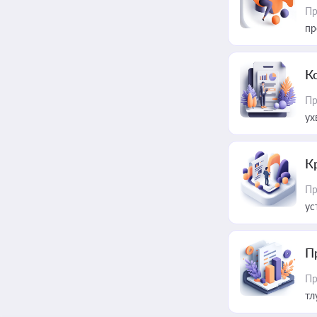
Пр
пр
К
Пр
ух
К
Пр
ус
П
Пр
тл