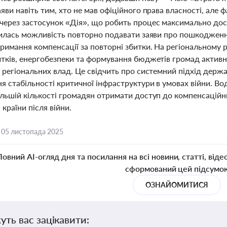
яви навіть тим, хто не мав офіційного права власності, але 
через застосунок «Дія», що робить процес максимально дос
явилась можливість повторно подавати заяви про пошкоджен
имання компенсації за повторні збитки. На регіональному рі
итків, енергобезпеки та формування бюджетів громад актив
 регіональних влад. Це свідчить про системний підхід держ
я стабільності критичної інфраструктури в умовах війни. В
ільшій кількості громадян отримати доступ до компенсаційн
 країни після війни.
,
05 листопада 2025
Повний AI-огляд дня та посилання на всі новини, статті, віде
сформований цей підсумо
ОЗНАЙОМИТИСЯ
уть вас зацікавити: