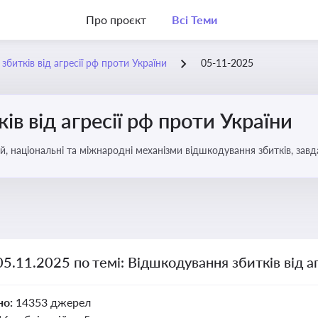
Про проєкт
Всі Теми
битків від агресії рф проти України
05-11-2025
в від агресії рф проти України
, національні та міжнародні механізми відшкодування збитків, завд
05.11.2025 по темі: Відшкодування збитків від а
но:
14353 джерел