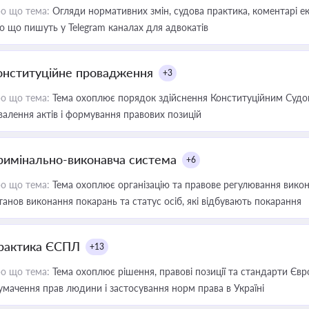
о що тема:
Огляди нормативних змін, судова практика, коментарі екс
о що пишуть у Telegram каналах для адвокатів
онституційне провадження
+3
о що тема:
Тема охоплює порядок здійснення Конституційним Судом
валення актів і формування правових позицій
римінально-виконавча система
+6
о що тема:
Тема охоплює організацію та правове регулювання викона
танов виконання покарань та статус осіб, які відбувають покарання
рактика ЄСПЛ
+13
о що тема:
Тема охоплює рішення, правові позиції та стандарти Євр
умачення прав людини і застосування норм права в Україні