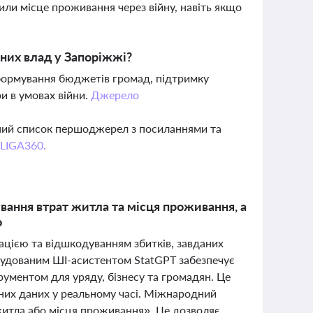
или місце проживання через війну, навіть якщо
ьних влад у Запоріжжі?
 формування бюджетів громад, підтримку
и в умовах війни.
Джерело
вний список першоджерел з посиланнями та
 LIGA360.
вання втрат житла та місця проживання, а
ю
ксацією та відшкодуванням збитків, завданих
будованим ШІ-асистентом StatGPT забезпечує
рументом для уряду, бізнесу та громадян. Це
них даних у реальному часі. Міжнародний
 житла або місця проживання». Це дозволяє