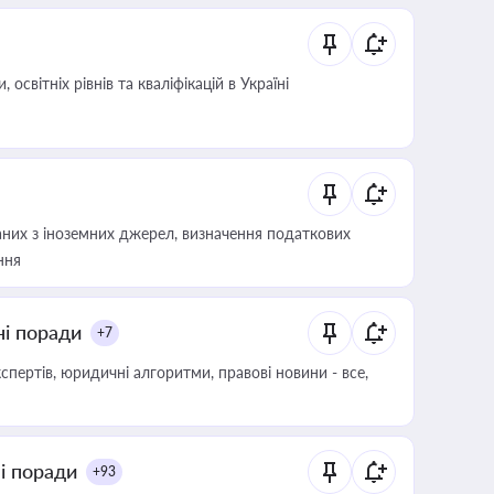
світніх рівнів та кваліфікацій в Україні
аних з іноземних джерел, визначення податкових
ння
ні поради
+7
пертів, юридичні алгоритми, правові новини - все,
ні поради
+93