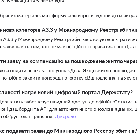
16 публікацій за 5 листопада
ібраних матеріалів ми сформували короткі відповіді на актуал
 нова категорія A3.3 у Міжнародному Реєстрі збиткі
я A3.3 у Міжнародному Реєстрі збитків стосується втрати ж
 заяви навіть тим, хто не мав офіційного права власності, а
ти заяву на компенсацію за пошкоджене житло чере
жна подати через застосунок «Дія». Якщо житло пошкоджен
 потрібно закрити попередню картку єВідновлення, на яку 
жливості надає новий цифровий портал Держстату?
ержстату забезпечує швидкий доступ до офіційної статисти
ивні дашборди та API для автоматичного оновлення даних, 
 обґрунтовані рішення.
Джерело
е подавати заяви до Міжнародного Реєстру збитків