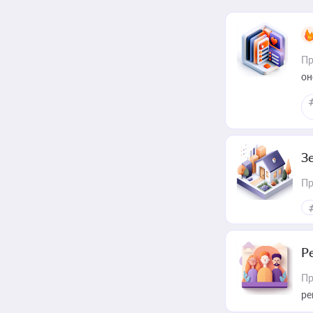
Пр
он
З
Пр
Р
Пр
ре