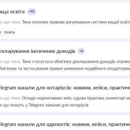
ища освіта
+45
о що тема:
Тема охоплює правове регулювання системи вищої освіти, о
Освіта
екларування іноземних доходів
+6
о що тема:
Тема стосується обов’язку декларування доходів, отрим
бов’язань та застосування правил уникнення подвійного оподаткува
elegram канали для нотаріусів: новини, кейси, практич
о що тема:
Огляди нормативних змін, судова практика, коментарі екс
о що пишуть у Telegram каналах для нотаріусів
elegram канали для адвокатів: новини, кейси, практич