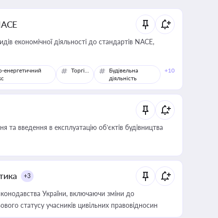
NACE
идів економічної діяльності до стандартів NACE,
о-енергетичний
Торгівля
Будівельна
+10
кс
діяльність
я та введення в експлуатацію об’єктів будівництва
итика
+3
конодавства України, включаючи зміни до
ового статусу учасників цивільних правовідносин