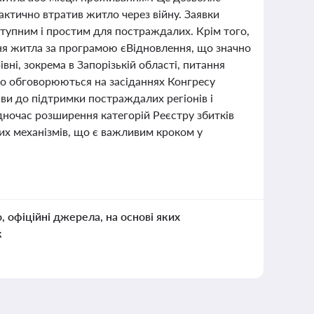
фактично втратив житло через війну. Заявки
тупним і простим для постраждалих. Крім того,
ня житла за програмою єВідновлення, що значно
вні, зокрема в Запорізькій області, питання
но обговорюються на засіданнях Конгресу
ави до підтримки постраждалих регіонів і
одночас розширення категорій Реєстру збитків
их механізмів, що є важливим кроком у
о, офіційні джерела, на основі яких
к