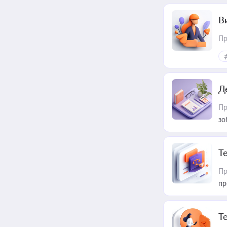
В
Пр
Д
Пр
зо
T
Пр
пр
T