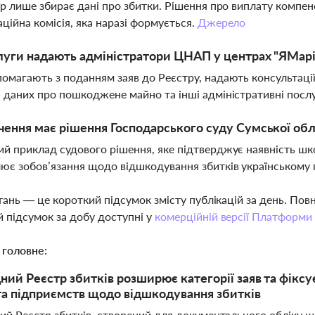
тр лише збирає дані про збитки. Рішення про виплату комп
ційна комісія, яка наразі формується.
Джерело
луги надають адміністратори ЦНАП у центрах "ЯМаріу
омагають з поданням заяв до Реєстру, надають консультаці
 даних про пошкоджене майно та інші адміністративні посл
чення має рішення Господарського суду Сумської обла
й приклад судового рішення, яке підтверджує наявність шкод
ює зобов’язання щодо відшкодування збитків українському
тань — це короткий підсумок змісту публікацій за день. По
 підсумок за добу доступні у
комерційній версії Платформи
 головне:
ий Реєстр збитків розширює категорії заяв та фіксує
а підприємств щодо відшкодування збитків
й Реєстр збитків, створений для документального обліку шк