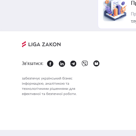
П
Пр
тл
Зв'язатися:
забезпечує український бізнес
інформацією, аналітикою та
технологічними рішеннями для
ефективної та безпечної роботи.