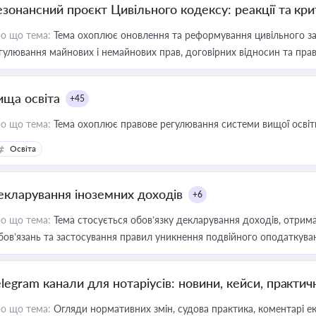
езонансний проєкт Цивільного кодексу: реакції та кр
о що тема:
Тема охоплює оновлення та реформування цивільного за
гулювання майнових і немайнових прав, договірних відносин та прав
ища освіта
+45
о що тема:
Тема охоплює правове регулювання системи вищої освіти, о
Освіта
екларування іноземних доходів
+6
о що тема:
Тема стосується обов’язку декларування доходів, отрим
бов’язань та застосування правил уникнення подвійного оподаткува
elegram канали для нотаріусів: новини, кейси, практич
о що тема:
Огляди нормативних змін, судова практика, коментарі екс