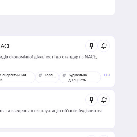
NACE
идів економічної діяльності до стандартів NACE,
о-енергетичний
Торгівля
Будівельна
+10
кс
діяльність
я та введення в експлуатацію об’єктів будівництва