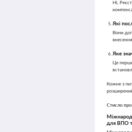
Ні, Реєс
компенса
Які пос
Вони доп
внесення
Яке зна
Це перши
встановл
Кожне з пи
розширений
Стисло про
Міжнародн
для ВПО т
Міжнародни