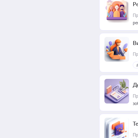
Р
Пр
ре
В
Пр
Д
Пр
зо
T
Пр