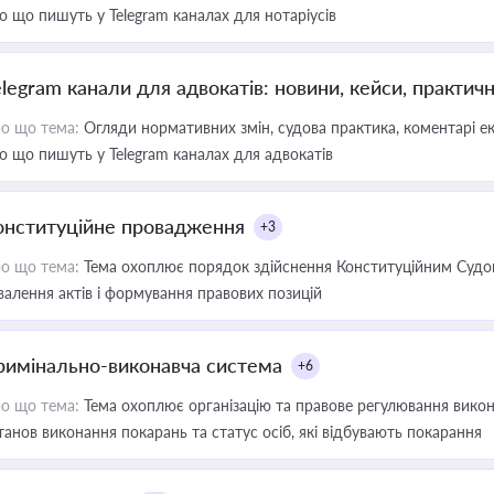
о що пишуть у Telegram каналах для нотаріусів
elegram канали для адвокатів: новини, кейси, практич
о що тема:
Огляди нормативних змін, судова практика, коментарі екс
о що пишуть у Telegram каналах для адвокатів
онституційне провадження
+3
о що тема:
Тема охоплює порядок здійснення Конституційним Судом
валення актів і формування правових позицій
римінально-виконавча система
+6
о що тема:
Тема охоплює організацію та правове регулювання викона
танов виконання покарань та статус осіб, які відбувають покарання