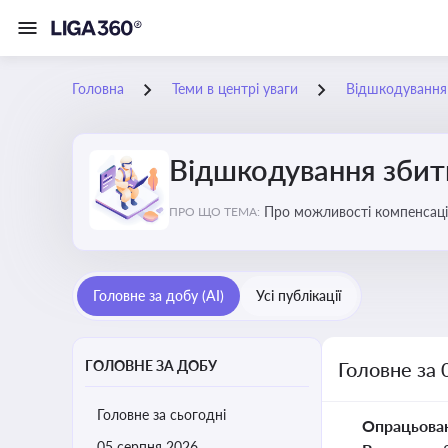
Головна
Теми в центрі уваги
Відшкодування з
Відшкодування збиткі
Про можливості компенсацій
ПРО ЩО ТЕМА:
Головне за добу (AI)
Усі публікації
ГОЛОВНЕ ЗА ДОБУ
Головне за 
Головне за сьогодні
Опрацьова
05 серпня 2026