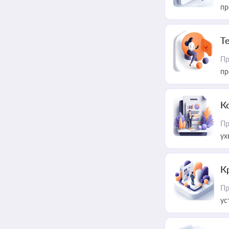
пр
T
Пр
пр
К
Пр
ух
К
Пр
ус