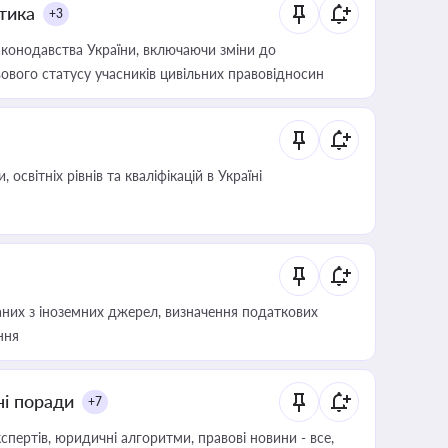
итика
+3
конодавства України, включаючи зміни до
ового статусу учасників цивільних правовідносин
світніх рівнів та кваліфікацій в Україні
аних з іноземних джерел, визначення податкових
ння
ні поради
+7
пертів, юридичні алгоритми, правові новини - все,