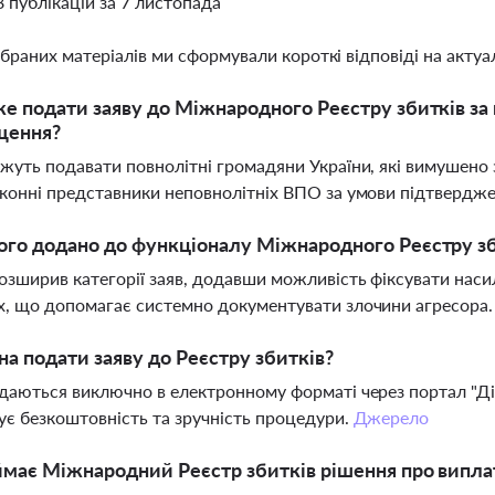
8 публікацій за 7 листопада
ібраних матеріалів ми сформували короткі відповіді на актуал
е подати заяву до Міжнародного Реєстру збитків за
щення?
жуть подавати повнолітні громадяни України, які вимушено 
конні представники неповнолітніх ВПО за умови підтвердже
го додано до функціоналу Міжнародного Реєстру зб
озширив категорії заяв, додавши можливість фіксувати наси
, що допомагає системно документувати злочини агресора
а подати заяву до Реєстру збитків?
даються виключно в електронному форматі через портал "Ді
ує безкоштовність та зручність процедури.
Джерело
має Міжнародний Реєстр збитків рішення про випла