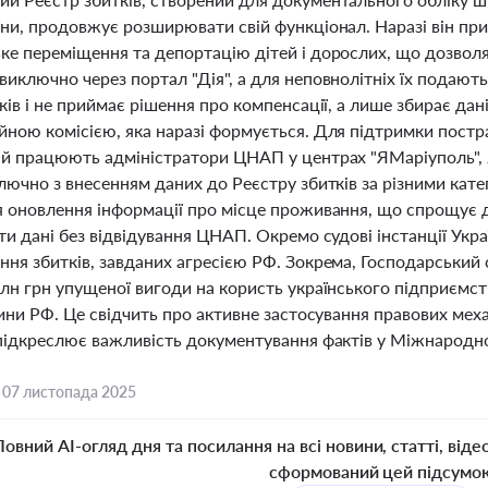
їни, продовжує розширювати свій функціонал. Наразі він при
ке переміщення та депортацію дітей і дорослих, що дозволя
иключно через портал "Дія", а для неповнолітніх їх подають
тків і не приймає рішення про компенсації, а лише збирає д
йною комісією, яка наразі формується. Для підтримки постр
ій працюють адміністратори ЦНАП у центрах "ЯМаріуполь", 
лючно з внесенням даних до Реєстру збитків за різними катег
я оновлення інформації про місце проживання, що спрощує д
ти дані без відвідування ЦНАП. Окремо судові інстанції Ук
ня збитків, завданих агресією РФ. Зокрема, Господарський с
млн грн упущеної вигоди на користь українського підприємс
вини РФ. Це свідчить про активне застосування правових мех
 підкреслює важливість документування фактів у Міжнародно
,
07 листопада 2025
Повний AI-огляд дня та посилання на всі новини, статті, віде
сформований цей підсумо