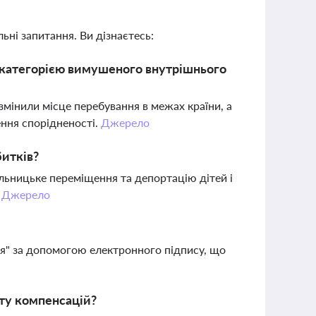
ьні запитання. Ви дізнаєтесь:
 категорією вимушеного внутрішнього
змінили місце перебування в межах країни, а
ння спорідненості.
Джерело
итків?
льницьке переміщення та депортацію дітей і
.
Джерело
я" за допомогою електронного підпису, що
ту компенсацій?