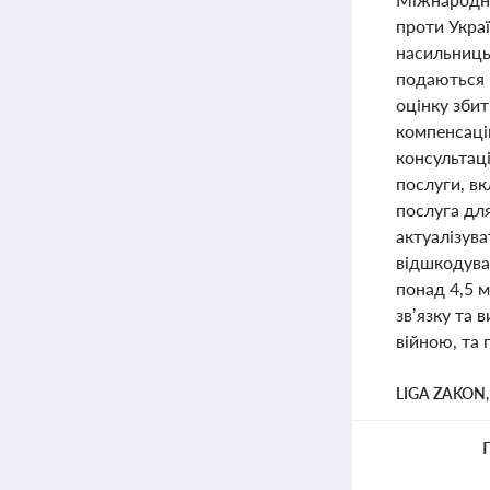
проти Укра
насильниць
подаються в
оцінку зби
компенсаці
консультац
послуги, вк
послуга дл
актуалізува
відшкодуван
понад 4,5 
зв’язку та 
війною, та
LIGA ZAKON