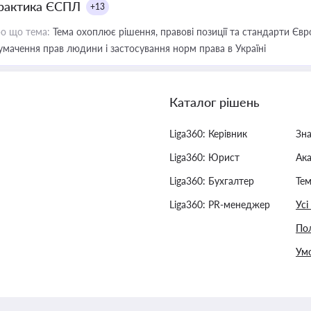
рактика ЄСПЛ
+13
о що тема:
Тема охоплює рішення, правові позиції та стандарти Євр
умачення прав людини і застосування норм права в Україні
Каталог рішень
Liga360: Керівник
Зн
Liga360: Юрист
Ак
Liga360: Бухгалтер
Тем
Liga360: PR-менеджер
Усі
Пол
Умо