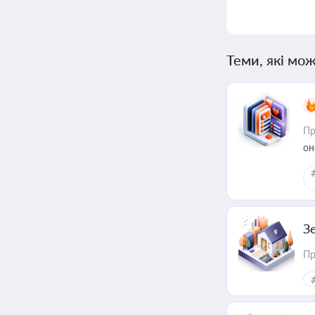
Теми, які мож
Пр
он
З
Пр