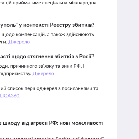
енсацій прийматиме спеціальна міжнародна
поль" у контексті Реєстру збитків?
ї щодо компенсацій, а також здійснюють
уги.
Джерело
сті щодо стягнення збитків з Росії?
и, причинного зв’язку та вини РФ, і
 підприємству.
Джерело
вний список першоджерел з посиланнями та
 LIGA360.
 шкоду від агресії РФ: нові можливості
оди, завданої агресією Російської Федерації