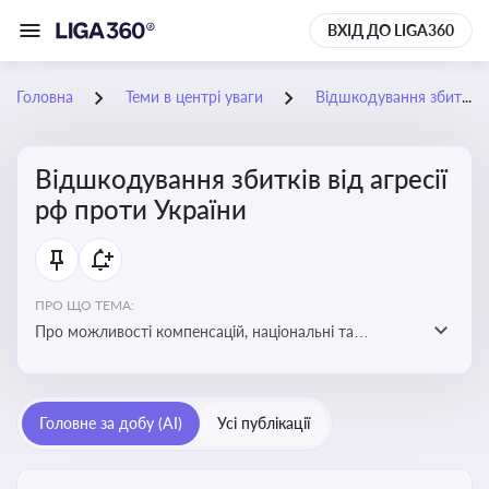
ВХІД ДО LIGA360
Головна
Теми в центрі уваги
Відшкодування збитків від агресії рф проти України
Відшкодування збитків від агресії
рф проти України
ПРО ЩО ТЕМА:
Про можливості компенсацій, національні та
міжнародні механізми відшкодування збитків,
завданих агресією росією проти України
Головне за добу (AI)
Усі публікації