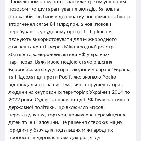
Промекономбанку, що стало вже третім успішним
позовом Фонду гарантування вкладів. Загальна
оцінка збитків банків до початку повномасштабного
вторгнення сягає 84 млрд грн, а нові позови
перебувають у судовому процесі. Ці рішення
планують використовувати для міжнародного
стягнення коштів через Міжнародний реєстр
збитків та заморожені активи РФ у країнах-
партнерах. Важливою подією стало рішення
Європейського суду з прав людини у справі "Україна
та Нідерланди проти Росії", яке визнало Росію
відповідальною за систематичні порушення прав
людини на окупованих територіях України з 2014 по
2022 роки. Суд встановив, що дії РФ були частиною
державної політики, що включала масові
переслідування, тортури, примусове переміщення
дітей та інші злочини. Це рішення створює міцну
юридичну базу для подальших міжнародних
процесів і відкриває шлях для розгляду