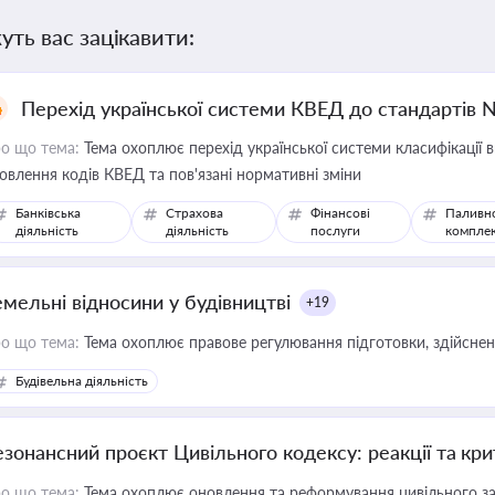
уть вас зацікавити:
Перехід української системи КВЕД до стандартів 
о що тема:
Тема охоплює перехід української системи класифікації в
овлення кодів КВЕД та пов'язані нормативні зміни
Банківська
Страхова
Фінансові
Паливн
діяльність
діяльність
послуги
компле
емельні відносини у будівництві
+19
о що тема:
Тема охоплює правове регулювання підготовки, здійсненн
Будівельна діяльність
езонансний проєкт Цивільного кодексу: реакції та кр
о що тема:
Тема охоплює оновлення та реформування цивільного за