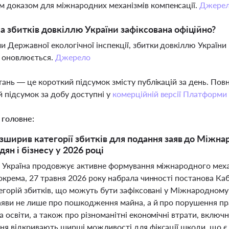
 доказом для міжнародних механізмів компенсації.
Джере
а збитків довкіллю України зафіксована офіційно?
и Державної екологічної інспекції, збитки довкіллю України
о оновлюється.
Джерело
тань — це короткий підсумок змісту публікацій за день. По
 підсумок за добу доступні у
комерційній версії Платформи
 головне:
зширив категорії збитків для подання заяв до Міжна
ян і бізнесу у 2026 році
і Україна продовжує активне формування міжнародного механ
Зокрема, 27 травня 2026 року набрала чинності постанова Ка
егорій збитків, що можуть бути зафіксовані у Міжнародному
аяви не лише про пошкодження майна, а й про порушення пр
 освіти, а також про різноманітні економічні втрати, включн
ня відкривають ширші можливості для фіксації шкоди, що 