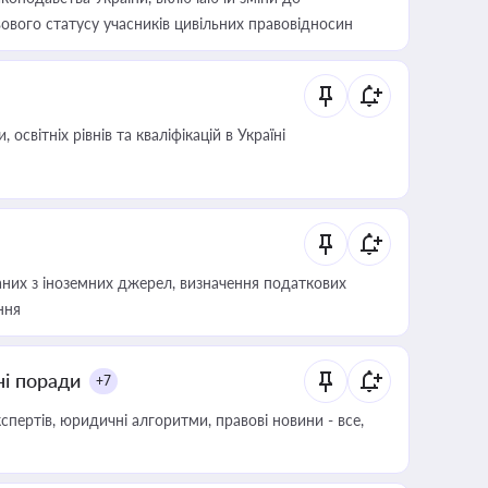
ового статусу учасників цивільних правовідносин
світніх рівнів та кваліфікацій в Україні
аних з іноземних джерел, визначення податкових
ння
ні поради
+7
пертів, юридичні алгоритми, правові новини - все,