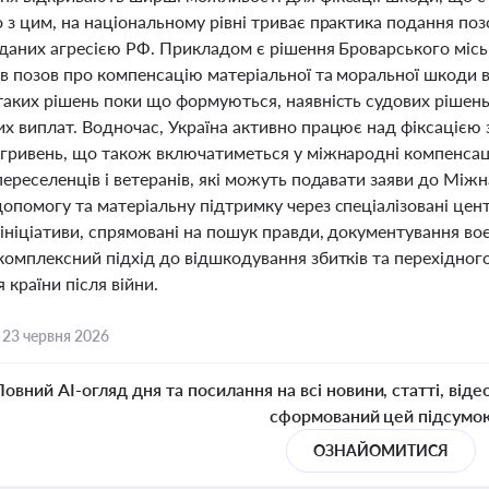
з цим, на національному рівні триває практика подання поз
вданих агресією РФ. Прикладом є рішення Броварського місь
в позов про компенсацію матеріальної та моральної шкоди в
таких рішень поки що формуються, наявність судових ріше
х виплат. Водночас, Україна активно працює над фіксацією з
 гривень, що також включатиметься у міжнародні компенса
ереселенців і ветеранів, які можуть подавати заяви до Між
опомогу та матеріальну підтримку через спеціалізовані цен
ініціативи, спрямовані на пошук правди, документування воє
комплексний підхід до відшкодування збитків та перехідного
 країни після війни.
,
23 червня 2026
Повний AI-огляд дня та посилання на всі новини, статті, віде
сформований цей підсумо
ОЗНАЙОМИТИСЯ