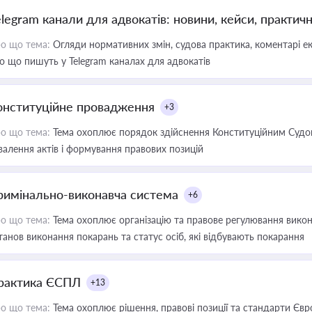
elegram канали для адвокатів: новини, кейси, практич
о що тема:
Огляди нормативних змін, судова практика, коментарі екс
о що пишуть у Telegram каналах для адвокатів
онституційне провадження
+3
о що тема:
Тема охоплює порядок здійснення Конституційним Судом
валення актів і формування правових позицій
римінально-виконавча система
+6
о що тема:
Тема охоплює організацію та правове регулювання викона
танов виконання покарань та статус осіб, які відбувають покарання
рактика ЄСПЛ
+13
о що тема:
Тема охоплює рішення, правові позиції та стандарти Євр