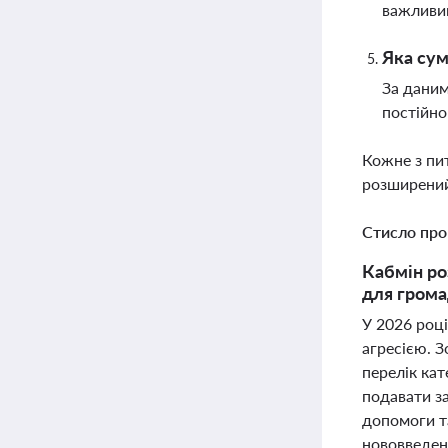
важливим
Яка сум
За даним
постійн
Кожне з пи
розширений
Стисло про
Кабмін ро
для громад
У 2026 роц
агресією. 
перелік кат
подавати з
допомоги та
нововведен