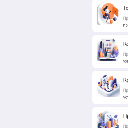
T
Пр
пр
К
Пр
ух
К
Пр
ус
П
Пр