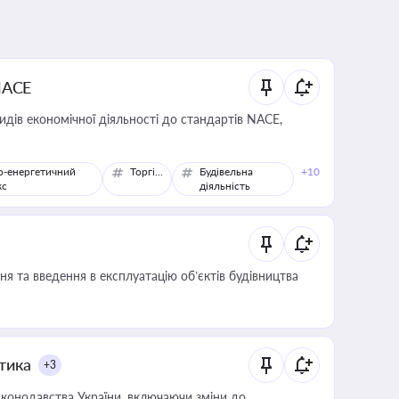
NACE
идів економічної діяльності до стандартів NACE,
о-енергетичний
Торгівля
Будівельна
+10
кс
діяльність
я та введення в експлуатацію об’єктів будівництва
итика
+3
конодавства України, включаючи зміни до