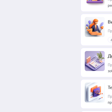
ре
В
Пр
Д
Пр
зо
T
Пр
пр