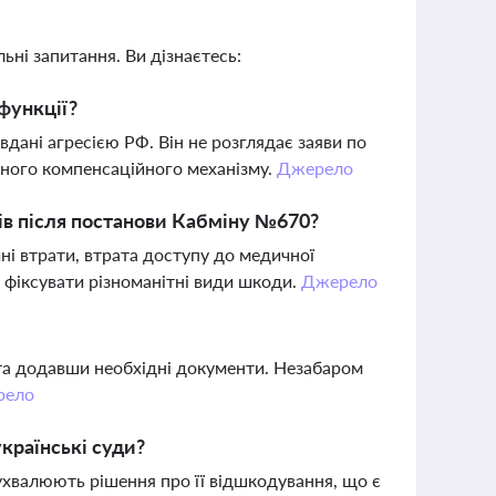
ьні запитання. Ви дізнаєтесь:
функції?
вдані агресією РФ. Він не розглядає заяви по
одного компенсаційного механізму.
Джерело
тків після постанови Кабміну №670?
ні втрати, втрата доступу до медичної
 фіксувати різноманітні види шкоди.
Джерело
та додавши необхідні документи. Незабаром
рело
країнські суди?
 ухвалюють рішення про її відшкодування, що є