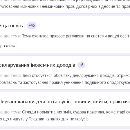
гулювання майнових і немайнових прав, договірних відносин та прав
ища освіта
+45
о що тема:
Тема охоплює правове регулювання системи вищої освіти, о
Освіта
екларування іноземних доходів
+6
о що тема:
Тема стосується обов’язку декларування доходів, отрим
бов’язань та застосування правил уникнення подвійного оподаткува
elegram канали для нотаріусів: новини, кейси, практич
о що тема:
Огляди нормативних змін, судова практика, коментарі екс
о що пишуть у Telegram каналах для нотаріусів