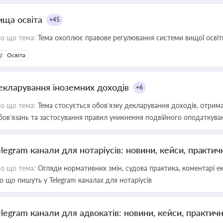
ища освіта
+45
о що тема:
Тема охоплює правове регулювання системи вищої освіти, о
Освіта
екларування іноземних доходів
+6
о що тема:
Тема стосується обов’язку декларування доходів, отрим
бов’язань та застосування правил уникнення подвійного оподаткува
elegram канали для нотаріусів: новини, кейси, практич
о що тема:
Огляди нормативних змін, судова практика, коментарі екс
о що пишуть у Telegram каналах для нотаріусів
elegram канали для адвокатів: новини, кейси, практич