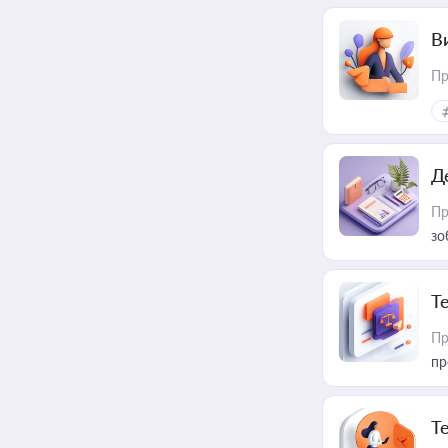
В
Пр
Д
Пр
зо
T
Пр
пр
T