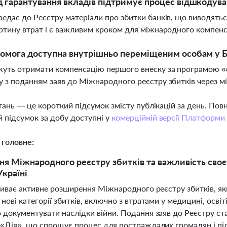
 гарантування вкладів підтримує процес відшкодува
едає до Реєстру матеріали про збитки банків, що виводятьс
ртину втрат і є важливим кроком для міжнародного компенс
омога доступна внутрішньо переміщеним особам у Б
ть отримати компенсацію першого внеску за програмою «єОс
 з поданням заяв до Міжнародного реєстру збитків через 
тань — це короткий підсумок змісту публікацій за день. По
 підсумок за добу доступні у
комерційній версії Платформи
 головне:
я Міжнародного реєстру збитків та важливість своє
Україні
риває активне розширення Міжнародного реєстру збитків, як
нові категорії збитків, включно з втратами у медицині, освіті
 документувати наслідки війни. Подання заяв до Реєстру ст
 «Дія», що спрощує процес для постраждалих громадян і пі