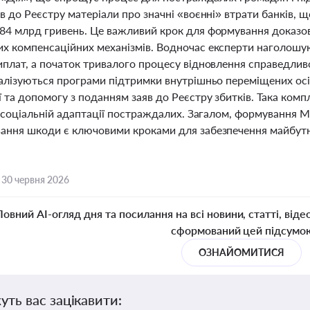
в до Реєстру матеріали про значні «воєнні» втрати банків, щ
84 млрд гривень. Це важливий крок для формування доказово
х компенсаційних механізмів. Водночас експерти наголошую
плат, а початок тривалого процесу відновлення справедливос
еалізуються програми підтримки внутрішньо переміщених осіб
 та допомогу з поданням заяв до Реєстру збитків. Така комп
й соціальній адаптації постраждалих. Загалом, формування 
ання шкоди є ключовими кроками для забезпечення майбутні
,
30 червня 2026
Повний AI-огляд дня та посилання на всі новини, статті, віде
сформований цей підсумо
ОЗНАЙОМИТИСЯ
уть вас зацікавити: