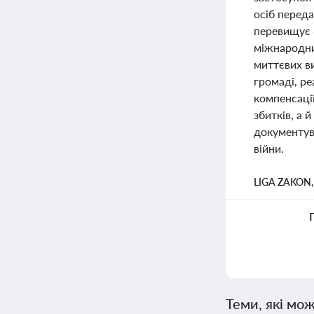
осіб переда
перевищує 
міжнародни
миттєвих ви
громаді, р
компенсації
збитків, а 
документув
війни.
LIGA ZAKON
Теми, які мож