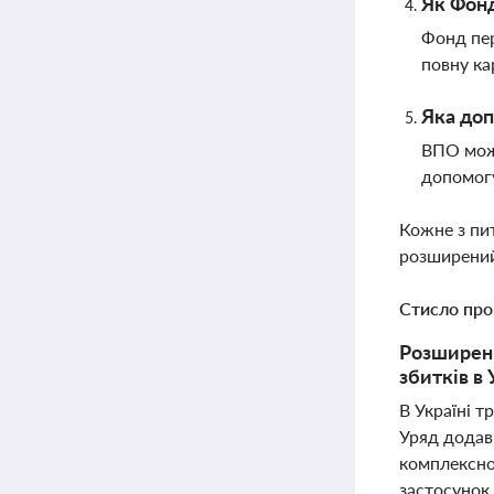
Як Фонд
Фонд пер
повну ка
Яка доп
ВПО можу
допомогу
Кожне з пи
розширений
Стисло про
Розширенн
збитків в 
В Україні т
Уряд додав 
комплексно
застосунок