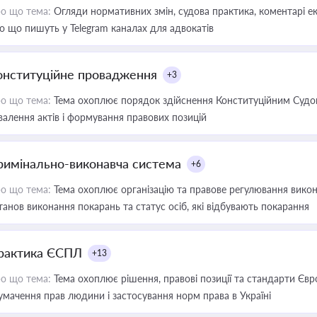
о що тема:
Огляди нормативних змін, судова практика, коментарі екс
о що пишуть у Telegram каналах для адвокатів
онституційне провадження
+3
о що тема:
Тема охоплює порядок здійснення Конституційним Судом
валення актів і формування правових позицій
римінально-виконавча система
+6
о що тема:
Тема охоплює організацію та правове регулювання викона
танов виконання покарань та статус осіб, які відбувають покарання
рактика ЄСПЛ
+13
о що тема:
Тема охоплює рішення, правові позиції та стандарти Євр
умачення прав людини і застосування норм права в Україні