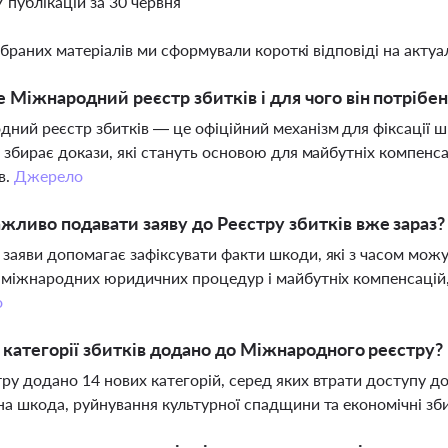
7 публікацій за 30 червня
ібраних матеріалів ми сформували короткі відповіді на актуал
 Міжнародний реєстр збитків і для чого він потрібен
ний реєстр збитків — це офіційний механізм для фіксації шко
а збирає докази, які стануть основою для майбутніх компенс
в.
Джерело
жливо подавати заяву до Реєстру збитків вже зараз?
заяви допомагає зафіксувати факти шкоди, які з часом можут
 міжнародних юридичних процедур і майбутніх компенсацій
о
і категорії збитків додано до Міжнародного реєстру?
ру додано 14 нових категорій, серед яких втрати доступу д
на шкода, руйнування культурної спадщини та економічні зби