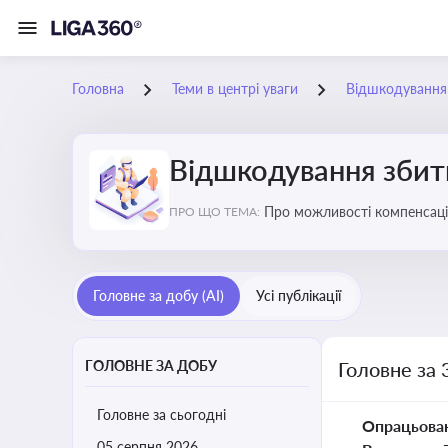
Головна
Теми в центрі уваги
Відшкодування з
Відшкодування збиткі
Про можливості компенсацій
ПРО ЩО ТЕМА:
Головне за добу (AI)
Усі публікації
ГОЛОВНЕ ЗА ДОБУ
Головне за 
Головне за сьогодні
Опрацьова
05 серпня 2026