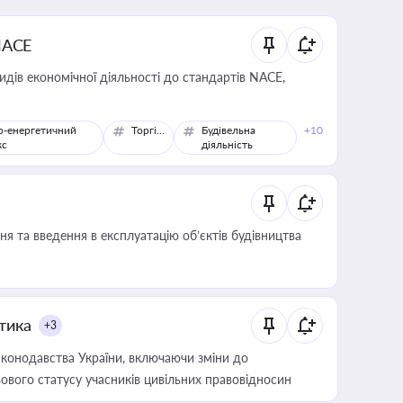
NACE
идів економічної діяльності до стандартів NACE,
о-енергетичний
Торгівля
Будівельна
+10
кс
діяльність
я та введення в експлуатацію об’єктів будівництва
итика
+3
конодавства України, включаючи зміни до
ового статусу учасників цивільних правовідносин