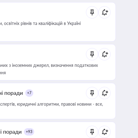
світніх рівнів та кваліфікацій в Україні
аних з іноземних джерел, визначення податкових
ння
ні поради
+7
пертів, юридичні алгоритми, правові новини - все,
ні поради
+93