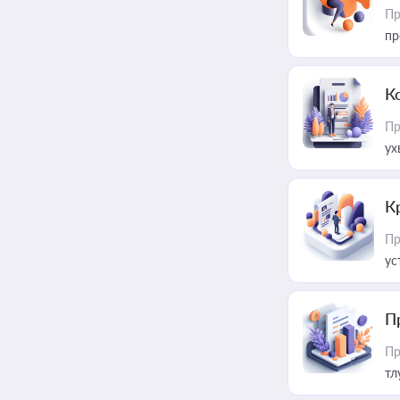
Пр
пр
К
Пр
ух
К
Пр
ус
П
Пр
тл