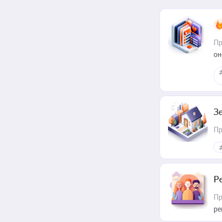
Пр
он
З
Пр
Р
Пр
ре