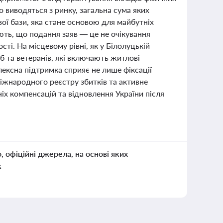
о виводяться з ринку, загальна сума яких
ї бази, яка стане основою для майбутніх
ть, що подання заяв — це не очікування
ті. На місцевому рівні, як у Білолуцькій
 та ветеранів, які включають житлові
лексна підтримка сприяє не лише фіксації
Міжнародного реєстру збитків та активне
х компенсацій та відновлення України після
о, офіційні джерела, на основі яких
к