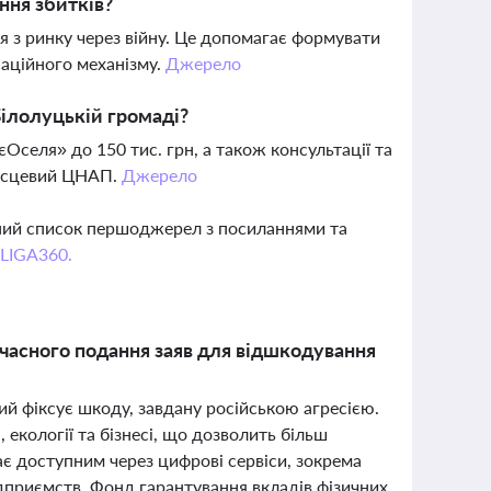
ння збитків?
я з ринку через війну. Це допомагає формувати
аційного механізму.
Джерело
ілолуцькій громаді?
еля» до 150 тис. грн, а також консультації та
місцевий ЦНАП.
Джерело
вний список першоджерел з посиланнями та
 LIGA360.
часного подання заяв для відшкодування
ий фіксує шкоду, завдану російською агресією.
, екології та бізнесі, що дозволить більш
ає доступним через цифрові сервіси, зокрема
дприємств. Фонд гарантування вкладів фізичних