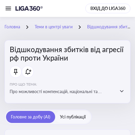
ВХІД ДО LIGA360
Головна
Теми в центрі уваги
Відшкодування збитків від агресії рф проти України
Відшкодування збитків від агресії
рф проти України
ПРО ЩО ТЕМА:
Про можливості компенсацій, національні та
міжнародні механізми відшкодування збитків,
завданих агресією росією проти України
Головне за добу (AI)
Усі публікації