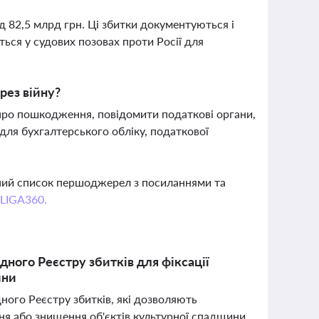
д 82,5 млрд грн. Ці збитки документуються і
ься у судових позовах проти Росії для
рез війну?
про пошкодження, повідомити податкові органи,
 для бухгалтерського обліку, податкової
вний список першоджерел з посиланнями та
 LIGA360.
дного Реєстру збитків для фіксації
йни
ного Реєстру збитків, які дозволяють
я або знищення об'єктів культурної спадщини,