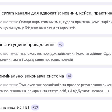
elegram канали для адвокатів: новини, кейси, практич
о що тема:
Огляди нормативних змін, судова практика, коментарі екс
о що пишуть у Telegram каналах для адвокатів
онституційне провадження
+3
о що тема:
Тема охоплює порядок здійснення Конституційним Судом
валення актів і формування правових позицій
римінально-виконавча система
+6
о що тема:
Тема охоплює організацію та правове регулювання викона
танов виконання покарань та статус осіб, які відбувають покарання
рактика ЄСПЛ
+13