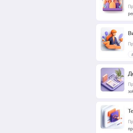
Пр
ре
В
Пр
Д
Пр
зо
T
Пр
пр