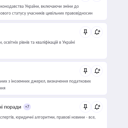
конодавства України, включаючи зміни до
ового статусу учасників цивільних правовідносин
світніх рівнів та кваліфікацій в Україні
аних з іноземних джерел, визначення податкових
ння
ні поради
+7
пертів, юридичні алгоритми, правові новини - все,