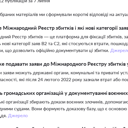
12 публікацій за 7 липня
ібраних матеріалів ми сформували короткі відповіді на актуал
 Міжнародний Реєстр збитків і які нові категорії зая
ний Реєстр збитків — це платформа для фіксації збитків, зав
 нові категорії заяв В2 та С2, які стосуються втрати, пошко
, що дозволить офіційно документувати ці збитки.
Джерел
е подавати заяви до Міжнародного Реєстру збитків у
 заяви можуть державні органи, комунальні та приватні уст
асності, які після 24 лютого 2022 року зазнали втрат або 
ь громадських організацій у документуванні воєнних 
кі організації збирають докази воєнних злочинів, допомага
ними судами. Вони формують доказову базу, що є основою 
ддя.
Джерело