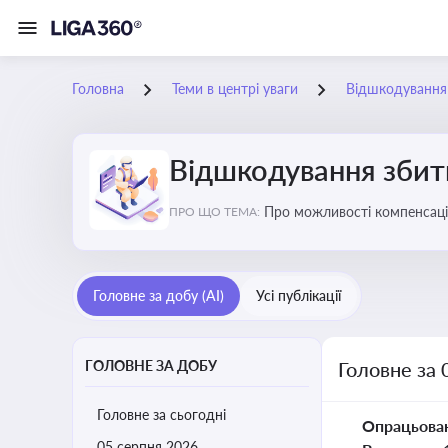
Головна
Теми в центрі уваги
Відшкодування з
Відшкодування збиткі
Про можливості компенсацій
ПРО ЩО ТЕМА:
Головне за добу (AI)
Усі публікації
ГОЛОВНЕ ЗА ДОБУ
Головне за 
Головне за сьогодні
Опрацьова
05 серпня 2026