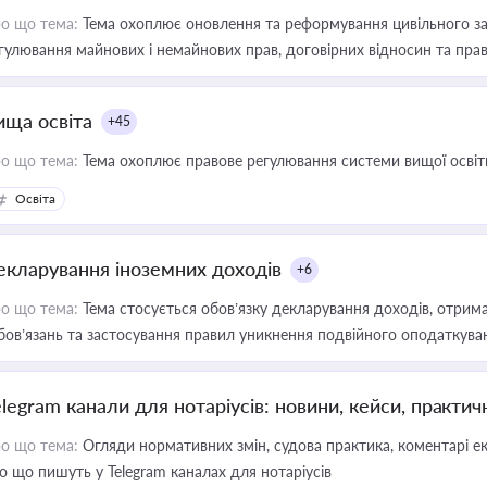
о що тема:
Тема охоплює оновлення та реформування цивільного за
гулювання майнових і немайнових прав, договірних відносин та прав
ища освіта
+45
о що тема:
Тема охоплює правове регулювання системи вищої освіти, о
Освіта
екларування іноземних доходів
+6
о що тема:
Тема стосується обов’язку декларування доходів, отрим
бов’язань та застосування правил уникнення подвійного оподаткува
elegram канали для нотаріусів: новини, кейси, практич
о що тема:
Огляди нормативних змін, судова практика, коментарі екс
о що пишуть у Telegram каналах для нотаріусів