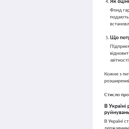
Як оцін
Фонд гар
подаютьс
встановл
Що потр
Підприєм
відновит
звітност
Кожне з пи
розширений
Стисло про
В Україні
руйнувань
В Україні с
державним 