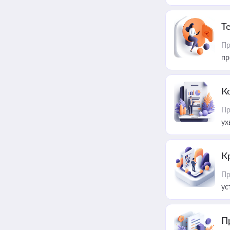
T
Пр
пр
К
Пр
ух
К
Пр
ус
П