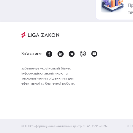
Пр
тл
Зв'язатися:
забезпечує український бізнес
інформацією, аналітикою та
технологічними рішеннями для
ефективної та безпечної роботи.
© ТОВ "інформаційно-аналітичний центр ЛІГА", 1991-2026.
© Т