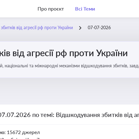
Про проєкт
Всі Теми
битків від агресії рф проти України
07-07-2026
в від агресії рф проти України
, національні та міжнародні механізми відшкодування збитків, завд
07.07.2026 по темі: Відшкодування збитків від а
но:
15672 джерел