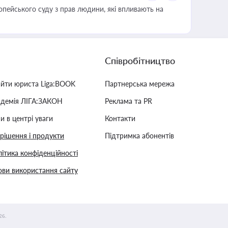
опейського суду з прав людини, які впливають на
Співробітництво
айти юриста Liga:BOOK
Партнерська мережа
адемія ЛІГА:ЗАКОН
Реклама та PR
и в центрі уваги
Контакти
 рішення і продукти
Підтримка абонентів
ітика конфіденційності
ви використання сайту
26.