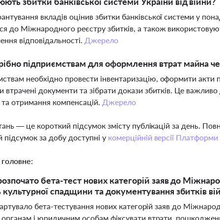
юють збитки банківської системи України від війни?
антування вкладів оцінив збитки банківської системи у пона
я до Міжнародного реєстру збитків, а також використовуют
ення відповідальності.
Джерело
ібно підприємствам для оформлення втрат майна че
ствам необхідно провести інвентаризацію, оформити акти 
и втрачені документи та зібрати докази збитків. Це важливо
і та отримання компенсацій.
Джерело
тань — це короткий підсумок змісту публікацій за день. По
 підсумок за добу доступні у
комерційній версії Платформи
 головне:
 розпочато бета-тест нових категорій заяв до Міжнаро
 культурної спадщини та документування збитків ві
тартувало бета-тестування нових категорій заяв до Міжнарод
органам і юридичним особам фіксувати втрати, пошкодженн