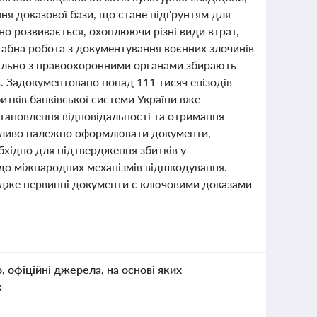
ння доказової бази, що стане підґрунтям для
но розвивається, охоплюючи різні види втрат,
абна робота з документування воєнних злочинів
спільно з правоохоронними органами збирають
. Задокументовано понад 111 тисяч епізодів
битків банківської системи України вже
становлення відповідальності та отримання
важливо належно оформлювати документи,
хідно для підтвердження збитків у
я до міжнародних механізмів відшкодування.
, адже первинні документи є ключовими доказами
о, офіційні джерела, на основі яких
к