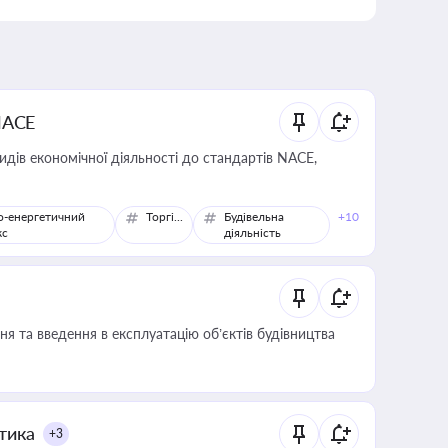
NACE
идів економічної діяльності до стандартів NACE,
о-енергетичний
Торгівля
Будівельна
+10
кс
діяльність
я та введення в експлуатацію об’єктів будівництва
итика
+3