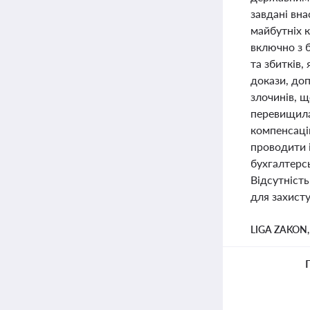
завдані вна
майбутніх к
включно з 
та збитків
докази, до
злочинів, щ
перевищила
компенсаці
проводити 
бухгалтерсь
Відсутність
для захисту
LIGA ZAKON