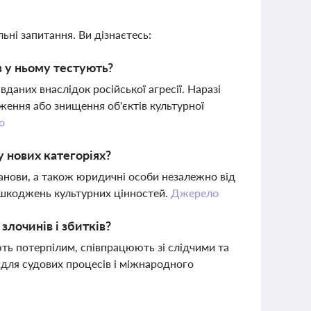
ьні запитання. Ви дізнаєтесь:
в у ньому тестують?
даних внаслідок російської агресії. Наразі
дження або знищення об'єктів культурної
о
 нових категоріях?
анови, а також юридичні особи незалежно від
пошкоджень культурних цінностей.
Джерело
злочинів і збитків?
ють потерпілим, співпрацюють зі слідчими та
для судових процесів і міжнародного