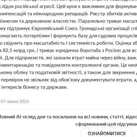
слідок російської агресії. Цей крок є важливим для формува
омпенсацій та міжнародних репарацій. Реєстр збитків актив
бізнесом та державною власністю. Паралельно триває масшт
, яку підтримує Європейський Союз. Громадські організації 
помагають потерпілим і формують базу для судових процесів
о свідчить про масштабність і системність роботи. Оцінка з
 82,5 млрд грн, і триває юридична боротьба з Росією для в
й. Для підприємств, які зазнали втрат майна через війну, 
інвентаризацію та повідомляти контролюючі органи. Це необ
кому обліку та податковій звітності, а також для зверненн
 перевірок не звільняє від обов’язку документувати втрати
 інтересів бізнесу та держави.
,
07 липня 2026
Повний AI-огляд дня та посилання на всі новини, статті, віде
сформований цей підсумо
ОЗНАЙОМИТИСЯ