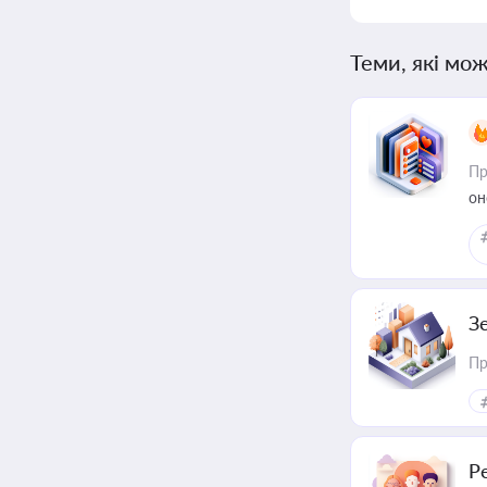
Теми, які мож
Пр
он
З
Пр
Р