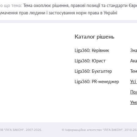
о що тема:
Тема охоплює рішення, правові позиції та стандарти Євр
умачення прав людини і застосування норм права в Україні
Каталог рішень
Liga360: Керівник
Зн
Liga360: Юрист
Ак
Liga360: Бухгалтер
Тем
Liga360: PR-менеджер
Усі
Пол
Умо
ОВ "ЛІГА ЗАКОН", 2007-2026.
© Інформаційне агентство "ЛІГА:ЗАКОН", 2010-20