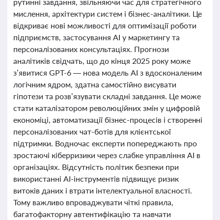
рутинні завдання, звільняючи час для стратегічного
мислення, архітектури систем і бізнес-аналітики. Це
відкриває нові можливості для оптимізації роботи
підприємств, застосування AI у маркетингу та
персоналізованих консультаціях. Прогнози
аналітиків свідчать, що до кінця 2025 року може
з’явитися GPT-6 — нова модель AI з вдосконаленим
логічним ядром, здатна самостійно висувати
гіпотези та розв’язувати складні завдання. Це може
стати каталізатором революційних змін у цифровій
економіці, автоматизації бізнес-процесів і створенні
персоналізованих чат-ботів для клієнтської
підтримки. Водночас експерти попереджають про
зростаючі кіберризики через слабке управління AI в
організаціях. Відсутність політик безпеки при
використанні AI-інструментів підвищує ризик
витоків даних і втрати інтелектуальної власності.
Тому важливо впроваджувати чіткі правила,
багатофакторну автентифікацію та навчати