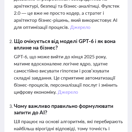
архітектурі, безпеці та бізнес-аналітиці. Фулстек
2.0 — це вже не просто кодер, а стратег і
архітектор бізнес-рішень, який використовує AI
для оптимізації процесів.
Джерело
Що очікується від моделі GPT-6 і як вона
вплине на бізнес?
GPT-6, що може вийти до кінця 2025 року,
матиме вдосконалене логічне ядро, здатне
самостійно висувати гіпотези і розв’язувати
складні завдання. Це сприятиме автоматизації
бізнес-процесів, персоналізації послуг і змінить
цифрову економіку.
Джерело
Чому важливо правильно формулювати
запити до AI?
ШІ працює на основі алгоритмів, які перебирають
найбільш вірогідні відповіді, тому точність і