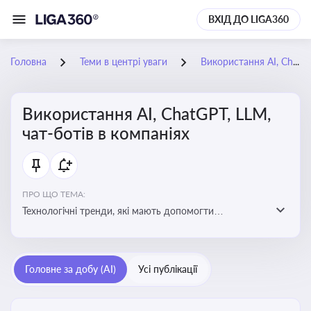
ВХІД ДО LIGA360
Головна
Теми в центрі уваги
Використання AI, ChatGPT, LLM, чат-ботів в компаніях
Використання AI, ChatGPT, LLM,
чат-ботів в компаніях
ПРО ЩО ТЕМА:
Технологічні тренди, які мають допомогти
адаптуватися до змін і використовувати нові
можливості для розвитку бізнесут, значно підвищити
ефективність і знизити витрати компаній
Головне за добу (AI)
Усі публікації