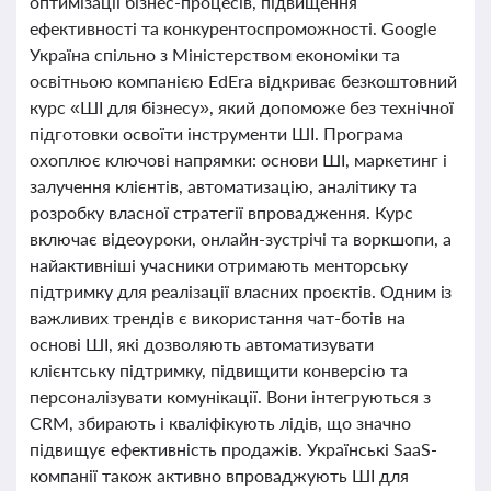
оптимізації бізнес-процесів, підвищення
ефективності та конкурентоспроможності. Google
Україна спільно з Міністерством економіки та
освітньою компанією EdEra відкриває безкоштовний
курс «ШІ для бізнесу», який допоможе без технічної
підготовки освоїти інструменти ШІ. Програма
охоплює ключові напрямки: основи ШІ, маркетинг і
залучення клієнтів, автоматизацію, аналітику та
розробку власної стратегії впровадження. Курс
включає відеоуроки, онлайн-зустрічі та воркшопи, а
найактивніші учасники отримають менторську
підтримку для реалізації власних проєктів. Одним із
важливих трендів є використання чат-ботів на
основі ШІ, які дозволяють автоматизувати
клієнтську підтримку, підвищити конверсію та
персоналізувати комунікації. Вони інтегруються з
CRM, збирають і кваліфікують лідів, що значно
підвищує ефективність продажів. Українські SaaS-
компанії також активно впроваджують ШІ для