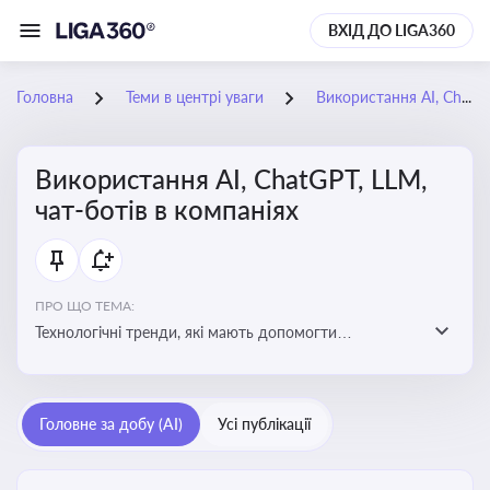
ВХІД ДО LIGA360
Головна
Теми в центрі уваги
Використання AI, ChatGPT, LLM, чат-ботів в компаніях
Використання AI, ChatGPT, LLM,
чат-ботів в компаніях
ПРО ЩО ТЕМА:
Технологічні тренди, які мають допомогти
адаптуватися до змін і використовувати нові
можливості для розвитку бізнесут, значно підвищити
ефективність і знизити витрати компаній
Головне за добу (AI)
Усі публікації