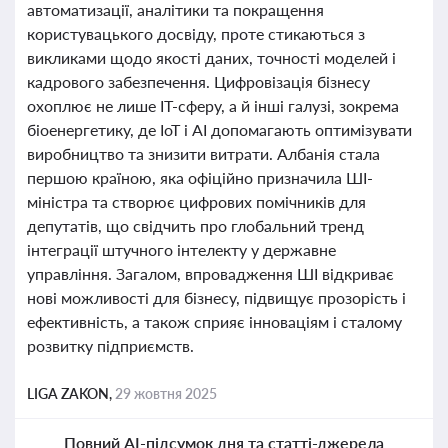
автоматизації, аналітики та покращення
користувацького досвіду, проте стикаються з
викликами щодо якості даних, точності моделей і
кадрового забезпечення. Цифровізація бізнесу
охоплює не лише IT-сферу, а й інші галузі, зокрема
біоенергетику, де IoT і AI допомагають оптимізувати
виробництво та знизити витрати. Албанія стала
першою країною, яка офіційно призначила ШІ-
міністра та створює цифрових помічників для
депутатів, що свідчить про глобальний тренд
інтеграції штучного інтелекту у державне
управління. Загалом, впровадження ШІ відкриває
нові можливості для бізнесу, підвищує прозорість і
ефективність, а також сприяє інноваціям і сталому
розвитку підприємств.
LIGA ZAKON,
29 жовтня 2025
Повний AI-підсумок дня та статті-джерела