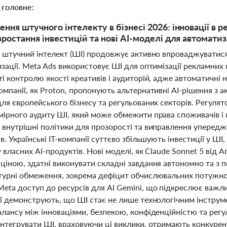
 головне:
ння штучного інтелекту в бізнесі 2026: інновації в р
ростання інвестицій та нові AI-моделі для автоматиза
 штучний інтелект (ШІ) продовжує активно впроваджуватися 
изації. Meta Ads використовує ШІ для оптимізації рекламних
і контролю якості креативів і аудиторій, адже автоматичні
мпанії, як Proton, пропонують альтернативні AI-рішення з 
для європейського бізнесу та регульованих секторів. Регул
мірного аудиту ШІ, який може обмежити права споживачів і 
 внутрішні політики для прозорості та виправлення упередж
в. Українські ІТ-компанії суттєво збільшують інвестиції у ШІ
 власних AI-продуктів. Нові моделі, як Claude Sonnet 5 від 
ціною, здатні виконувати складні завдання автономно та з
турні обмеження, зокрема дефіцит обчислювальних потужнос
eta доступ до ресурсів для AI Gemini, що підкреслює важли
ії демонструють, що ШІ стає не лише технологічним інстру
алансу між інноваціями, безпекою, конфіденційністю та регу
інтегрувати ШІ, враховуючи ці виклики, отримають конкурен