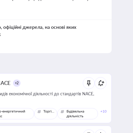
о, офіційні джерела, на основі яких
к
NACE
+2
идів економічної діяльності до стандартів NACE,
о-енергетичний
Торгівля
Будівельна
+10
кс
діяльність