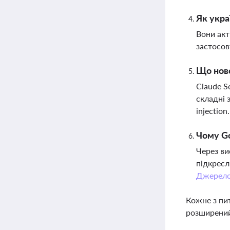
Як укра
Вони акт
застосов
Що ново
Claude S
складні 
injection
Чому Go
Через ви
підкресл
Джерел
Кожне з пи
розширений