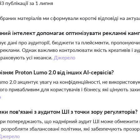
43 публікації за 1 липня
ібраних матеріалів ми сформували короткі відповіді на актуал
ний інтелект допомагає оптимізувати рекламні кампа
зує дані про аудиторії, бюджети та плейсменти, пропонуюч
 реклами. Однак важливо контролювати якість креативів і ау
раховують усі нюанси.
Джерело
ізняє Proton Lumo 2.0 від інших AI-сервісів?
umo 2.0 акцентує увагу на конфіденційності, не використову
ого привабливим для користувачів і бізнесу, які цінують зах
о
ики пов’язані з аудитом ШІ з точки зору регуляторів?
ри попереджають, що надмірний аудит ШІ може обмежити пр
розробляти збалансовані політики, які забезпечують прозор
Джерело