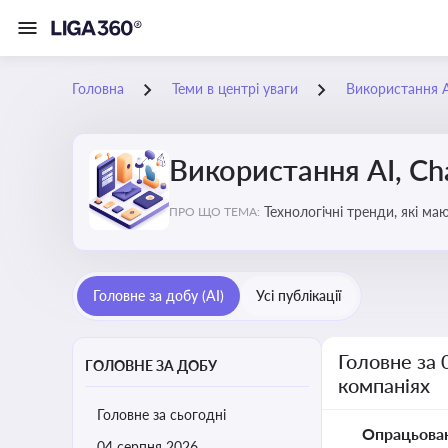
Головна
Теми в центрі уваги
Використання AI
Використання AI, Ch
Технологічні тренди, які м
ПРО ЩО ТЕМА:
ефективність і знизити вит
Головне за добу (AI)
Усі публікації
Головне за 
ГОЛОВНЕ ЗА ДОБУ
компаніях
Головне за сьогодні
Опрацьова
04 серпня 2026