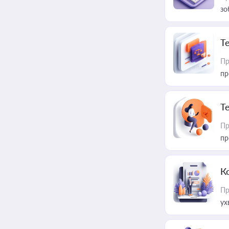
зо
T
Пр
пр
T
Пр
пр
К
Пр
ух