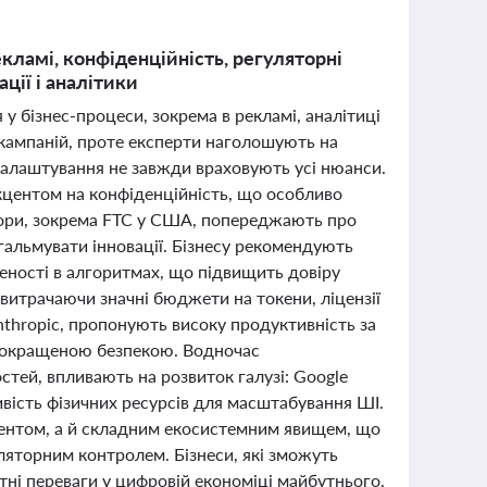
екламі, конфіденційність, регуляторні
ції і аналітики
у бізнес-процеси, зокрема в рекламі, аналітиці
 кампаній, проте експерти наголошують на
 налаштування не завжди враховують усі нюанси.
акцентом на конфіденційність, що особливо
ятори, зокрема FTC у США, попереджають про
гальмувати інновації. Бізнесу рекомендують
еності в алгоритмах, що підвищить довіру
, витрачаючи значні бюджети на токени, ліцензії
Anthropic, пропонують високу продуктивність за
 покращеною безпекою. Водночас
тей, впливають на розвиток галузі: Google
вість фізичних ресурсів для масштабування ШІ.
ментом, а й складним екосистемним явищем, що
ляторним контролем. Бізнеси, які зможуть
тні переваги у цифровій економіці майбутнього.