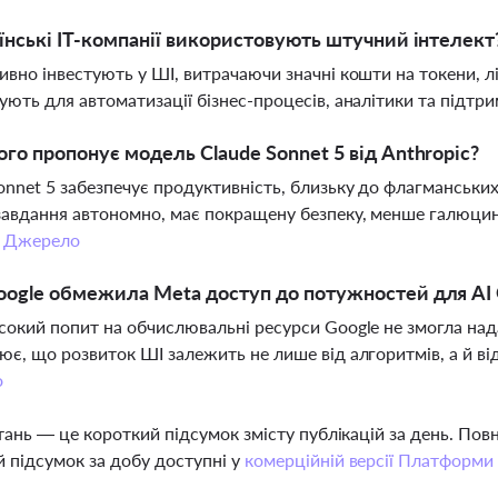
їнські ІТ-компанії використовують штучний інтелект
ивно інвестують у ШІ, витрачаючи значні кошти на токени, лі
ують для автоматизації бізнес-процесів, аналітики та підтр
го пропонує модель Claude Sonnet 5 від Anthropic?
onnet 5 забезпечує продуктивність, близьку до флагманськи
завдання автономно, має покращену безпеку, менше галюцин
.
Джерело
ogle обмежила Meta доступ до потужностей для AI 
сокий попит на обчислювальні ресурси Google не змогла нада
ює, що розвиток ШІ залежить не лише від алгоритмів, а й від ф
о
тань — це короткий підсумок змісту публікацій за день. По
 підсумок за добу доступні у
комерційній версії Платформи