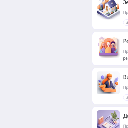
З
Пр
Р
Пр
ре
В
Пр
Д
Пр