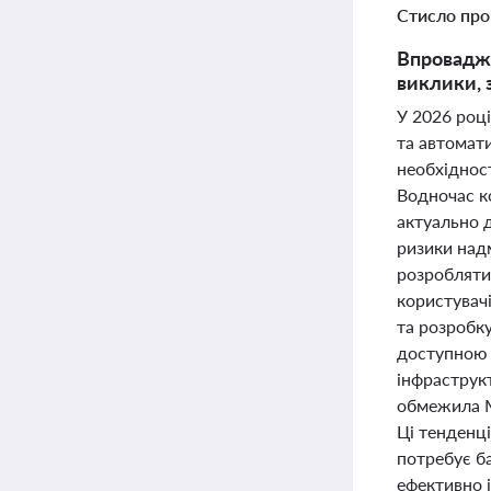
Стисло про
Впровадже
виклики, з
У 2026 році
та автомат
необхідност
Водночас ко
актуально 
ризики над
розробляти
користувачі
та розробку
доступною 
інфраструк
обмежила M
Ці тенденц
потребує б
ефективно 