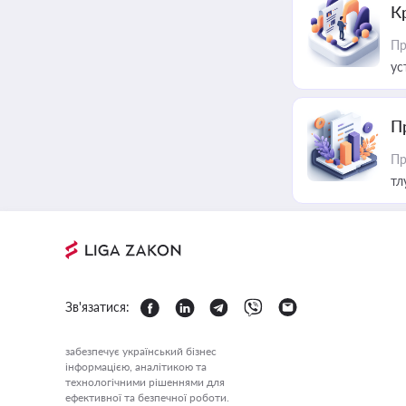
К
Пр
ус
П
Пр
тл
Зв'язатися:
забезпечує український бізнес
інформацією, аналітикою та
технологічними рішеннями для
ефективної та безпечної роботи.