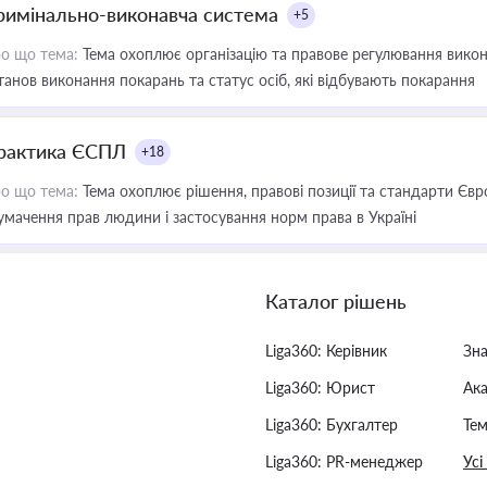
римінально-виконавча система
+5
о що тема:
Тема охоплює організацію та правове регулювання викона
танов виконання покарань та статус осіб, які відбувають покарання
рактика ЄСПЛ
+18
о що тема:
Тема охоплює рішення, правові позиції та стандарти Євр
умачення прав людини і застосування норм права в Україні
Каталог рішень
Liga360: Керівник
Зн
Liga360: Юрист
Ак
Liga360: Бухгалтер
Тем
Liga360: PR-менеджер
Усі