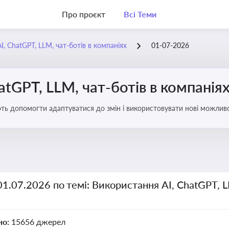
Про проєкт
Всі Теми
, ChatGPT, LLM, чат-ботів в компаніях
01-07-2026
atGPT, LLM, чат-ботів в компанія
ають допомогти адаптуватися до змін і використовувати нові можливо
рати компаній
01.07.2026 по темі: Використання AI, ChatGPT, L
но:
15656 джерел