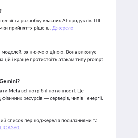
?
цензії та розробку власних AI-продуктів. ШІ
имки прийняття рішень.
Джерело
х моделей, за нижчою ціною. Вона виконує
ацій і краще протистоїть атакам типу prompt
Gemini?
ти Meta всі потрібні потужності. Це
ізичних ресурсів — серверів, чипів і енергії.
вний список першоджерел з посиланнями та
 LIGA360.