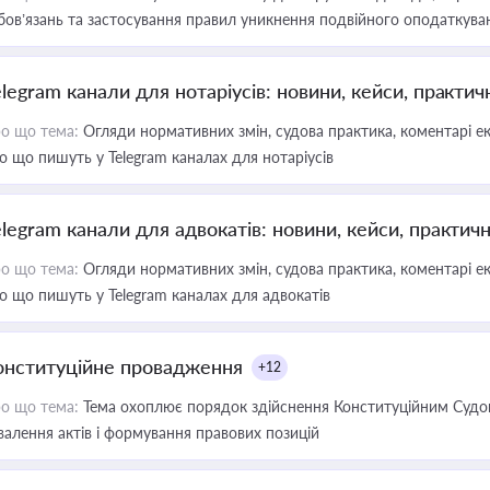
бов’язань та застосування правил уникнення подвійного оподаткува
elegram канали для нотаріусів: новини, кейси, практич
о що тема:
Огляди нормативних змін, судова практика, коментарі екс
о що пишуть у Telegram каналах для нотаріусів
elegram канали для адвокатів: новини, кейси, практич
о що тема:
Огляди нормативних змін, судова практика, коментарі екс
о що пишуть у Telegram каналах для адвокатів
онституційне провадження
+12
о що тема:
Тема охоплює порядок здійснення Конституційним Судом
валення актів і формування правових позицій