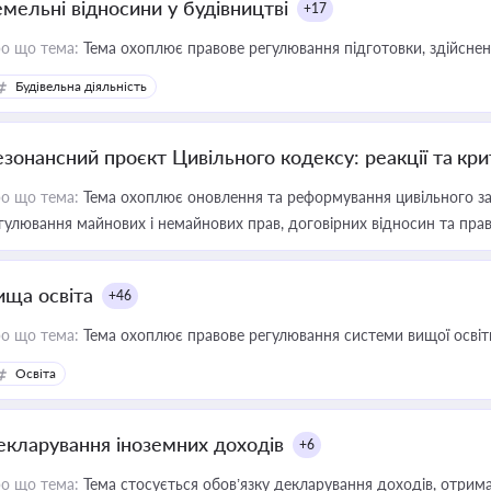
емельні відносини у будівництві
+17
о що тема:
Тема охоплює правове регулювання підготовки, здійсненн
Будівельна діяльність
езонансний проєкт Цивільного кодексу: реакції та кр
о що тема:
Тема охоплює оновлення та реформування цивільного за
гулювання майнових і немайнових прав, договірних відносин та прав
ища освіта
+46
о що тема:
Тема охоплює правове регулювання системи вищої освіти, о
Освіта
екларування іноземних доходів
+6
о що тема:
Тема стосується обов’язку декларування доходів, отрим