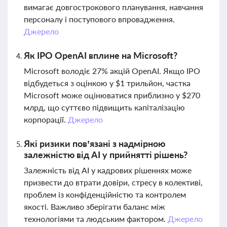
вимагає довгострокового планування, навчання
персоналу і поступового впровадження.
Джерело
Як IPO OpenAI вплине на Microsoft?
Microsoft володіє 27% акцій OpenAI. Якщо IPO
відбудеться з оцінкою у $1 трильйон, частка
Microsoft може оцінюватися приблизно у $270
млрд, що суттєво підвищить капіталізацію
корпорації.
Джерело
Які ризики пов’язані з надмірною
залежністю від AI у прийнятті рішень?
Залежність від AI у кадрових рішеннях може
призвести до втрати довіри, стресу в колективі,
проблем із конфіденційністю та контролем
якості. Важливо зберігати баланс між
технологіями та людським фактором.
Джерело