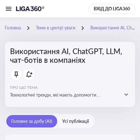
ВХІД ДО LIGA360
Головна
Теми в центрі уваги
Використання AI, ChatGPT, LLM, чат-ботів в компаніях
Використання AI, ChatGPT, LLM,
чат-ботів в компаніях
ПРО ЩО ТЕМА:
Технологічні тренди, які мають допомогти
адаптуватися до змін і використовувати нові
можливості для розвитку бізнесут, значно підвищити
ефективність і знизити витрати компаній
Головне за добу (AI)
Усі публікації