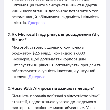
Оптимізація сайту з використанням стандартів
машинного читання допомагає потрапити у топ
рекомендацій, збільшуючи видимість і кількість
клієнтів.
Джерело
Як Microsoft підтримує впровадження AI у
бізнес?
Microsoft створила дочірню компанію з
бюджетом $2,5 млрд і командою з 6000
інженерів, щоб допомагати корпораціям
інтегрувати AI-рішення, оптимізувати процеси та
забезпечувати окупність інвестицій у штучний
інтелект.
Джерело
Чому 95% AI-проєктів зазнають невдач?
Більшість провалів пов’язані з відсутністю чіткої
стратегії, недостатньою увагою до людського
фактора та поспішним масштабуванням. Успіх