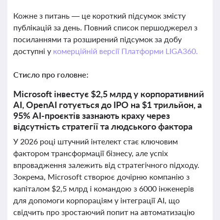
Кожне з питань — це короткий підсумок змісту
публікацій за день. Повний список першоджерел з
посиланнями та розширений підсумок за добу
доступні у
комерційній версії Платформи LIGA360.
Стисло про головне:
Microsoft інвестує $2,5 млрд у корпоративний
AI, OpenAI готується до IPO на $1 трильйон, а
95% AI-проєктів зазнають краху через
відсутність стратегії та людського фактора
У 2026 році штучний інтелект стає ключовим
фактором трансформації бізнесу, але успіх
впровадження залежить від стратегічного підходу.
Зокрема, Microsoft створює дочірню компанію з
капіталом $2,5 млрд і командою з 6000 інженерів
для допомоги корпораціям у інтеграції AI, що
свідчить про зростаючий попит на автоматизацію