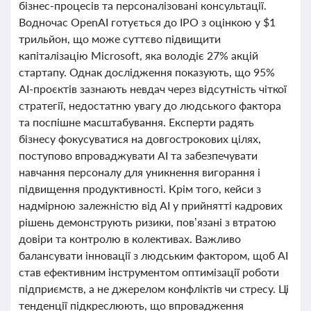
бізнес-процесів та персоналізовані консультації.
Водночас OpenAI готується до IPO з оцінкою у $1
трильйон, що може суттєво підвищити
капіталізацію Microsoft, яка володіє 27% акцій
стартапу. Однак дослідження показують, що 95%
AI-проєктів зазнають невдач через відсутність чіткої
стратегії, недостатню увагу до людського фактора
та поспішне масштабування. Експерти радять
бізнесу фокусуватися на довгострокових цілях,
поступово впроваджувати AI та забезпечувати
навчання персоналу для уникнення вигорання і
підвищення продуктивності. Крім того, кейси з
надмірною залежністю від AI у прийнятті кадрових
рішень демонструють ризики, пов’язані з втратою
довіри та контролю в колективах. Важливо
балансувати інновації з людським фактором, щоб AI
став ефективним інструментом оптимізації роботи
підприємств, а не джерелом конфліктів чи стресу. Ці
тенденції підкреслюють, що впровадження