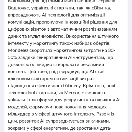
важливим для підтримки масштабних AI-сервісів.
Водночас, українські стартапи, такі як єВізитка,
впроваджують AI-технології для оптимізації
комунікацій, пропонуючи інноваційні рішення для
цифрових візиток з автоматичним розпізнаванням
даних та мультимовністю. Використання штучного
інтелекту у маркетингу також набирає обертів:
Mondelez скоротила маркетингові витрати на 30-
50% завдяки генеративним AI-інструментам, що
дозволяють швидко створювати рекламний
контент. Цей тренд підтверджує, що AI стає
ключовим фактором оптимізації витрат і
підвищення ефективності бізнесу. Крім того, нові
технологічні стартапи, як Mercor, створюють
унікальні платформи для рекрутингу та навчання AI-
моделей, формуючи нове покоління молодих
мільярдерів у сфері штучного інтелекту. Разом із
цим, розвиток AI супроводжується викликами,
зокрема у сфері енергетики, де зростання дата-