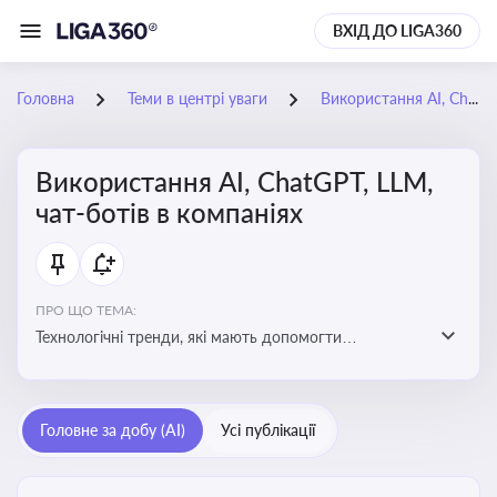
ВХІД ДО LIGA360
Головна
Теми в центрі уваги
Використання AI, ChatGPT, LLM, чат-ботів в компаніях
Використання AI, ChatGPT, LLM,
чат-ботів в компаніях
ПРО ЩО ТЕМА:
Технологічні тренди, які мають допомогти
адаптуватися до змін і використовувати нові
можливості для розвитку бізнесут, значно підвищити
ефективність і знизити витрати компаній
Головне за добу (AI)
Усі публікації