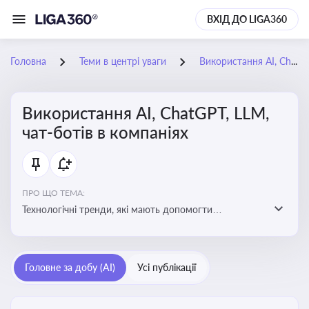
ВХІД ДО LIGA360
Головна
Теми в центрі уваги
Використання AI, ChatGPT, LLM, чат-ботів в компаніях
Використання AI, ChatGPT, LLM,
чат-ботів в компаніях
ПРО ЩО ТЕМА:
Технологічні тренди, які мають допомогти
адаптуватися до змін і використовувати нові
можливості для розвитку бізнесут, значно підвищити
ефективність і знизити витрати компаній
Головне за добу (AI)
Усі публікації