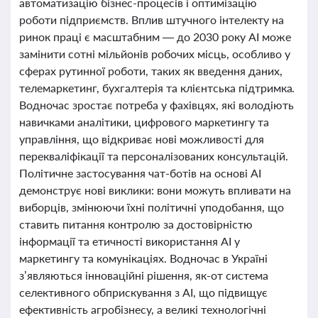
автоматизацію бізнес-процесів і оптимізацію
роботи підприємств. Вплив штучного інтелекту на
ринок праці є масштабним — до 2030 року AI може
замінити сотні мільйонів робочих місць, особливо у
сферах рутинної роботи, таких як введення даних,
телемаркетинг, бухгалтерія та клієнтська підтримка.
Водночас зростає потреба у фахівцях, які володіють
навичками аналітики, цифрового маркетингу та
управління, що відкриває нові можливості для
перекваліфікації та персоналізованих консультацій.
Політичне застосування чат-ботів на основі AI
демонструє нові виклики: вони можуть впливати на
виборців, змінюючи їхні політичні уподобання, що
ставить питання контролю за достовірністю
інформації та етичності використання AI у
маркетингу та комунікаціях. Водночас в Україні
з’являються інноваційні рішення, як-от система
селективного обприскування з AI, що підвищує
ефективність агробізнесу, а великі технологічні