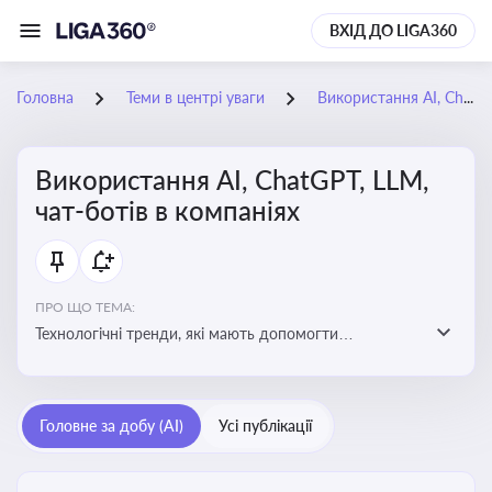
ВХІД ДО LIGA360
Головна
Теми в центрі уваги
Використання AI, ChatGPT, LLM, чат-ботів в компаніях
Використання AI, ChatGPT, LLM,
чат-ботів в компаніях
ПРО ЩО ТЕМА:
Технологічні тренди, які мають допомогти
адаптуватися до змін і використовувати нові
можливості для розвитку бізнесут, значно підвищити
ефективність і знизити витрати компаній
Головне за добу (AI)
Усі публікації