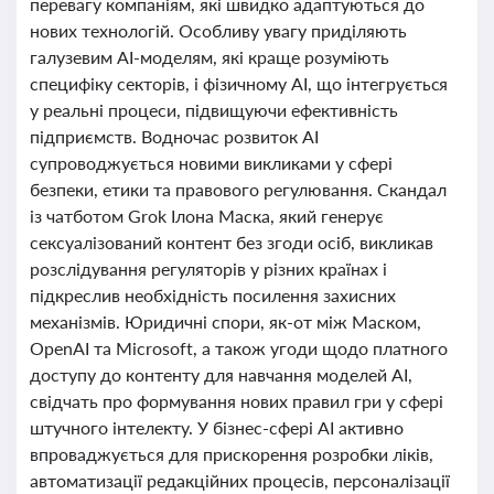
перевагу компаніям, які швидко адаптуються до
нових технологій. Особливу увагу приділяють
галузевим AI-моделям, які краще розуміють
специфіку секторів, і фізичному AI, що інтегрується
у реальні процеси, підвищуючи ефективність
підприємств. Водночас розвиток AI
супроводжується новими викликами у сфері
безпеки, етики та правового регулювання. Скандал
із чатботом Grok Ілона Маска, який генерує
сексуалізований контент без згоди осіб, викликав
розслідування регуляторів у різних країнах і
підкреслив необхідність посилення захисних
механізмів. Юридичні спори, як-от між Маском,
OpenAI та Microsoft, а також угоди щодо платного
доступу до контенту для навчання моделей AI,
свідчать про формування нових правил гри у сфері
штучного інтелекту. У бізнес-сфері AI активно
впроваджується для прискорення розробки ліків,
автоматизації редакційних процесів, персоналізації