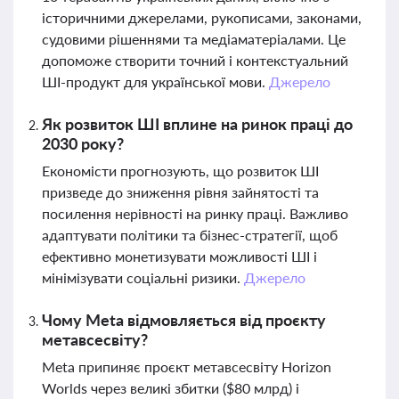
історичними джерелами, рукописами, законами,
судовими рішеннями та медіаматеріалами. Це
допоможе створити точний і контекстуальний
ШІ-продукт для української мови.
Джерело
Як розвиток ШІ вплине на ринок праці до
2030 року?
Економісти прогнозують, що розвиток ШІ
призведе до зниження рівня зайнятості та
посилення нерівності на ринку праці. Важливо
адаптувати політики та бізнес-стратегії, щоб
ефективно монетизувати можливості ШІ і
мінімізувати соціальні ризики.
Джерело
Чому Meta відмовляється від проєкту
метавсесвіту?
Meta припиняє проєкт метавсесвіту Horizon
Worlds через великі збитки ($80 млрд) і