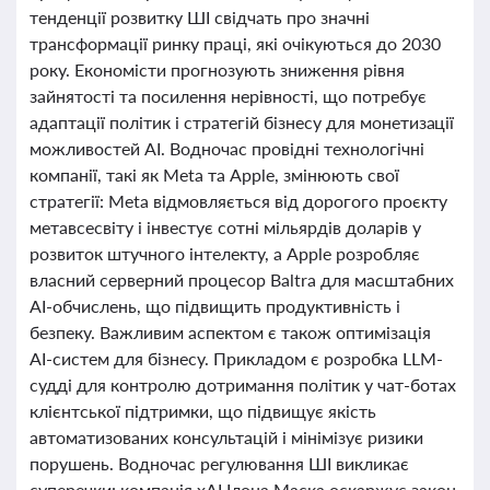
тенденції розвитку ШІ свідчать про значні
трансформації ринку праці, які очікуються до 2030
року. Економісти прогнозують зниження рівня
зайнятості та посилення нерівності, що потребує
адаптації політик і стратегій бізнесу для монетизації
можливостей AI. Водночас провідні технологічні
компанії, такі як Meta та Apple, змінюють свої
стратегії: Meta відмовляється від дорогого проєкту
метавсесвіту і інвестує сотні мільярдів доларів у
розвиток штучного інтелекту, а Apple розробляє
власний серверний процесор Baltra для масштабних
AI-обчислень, що підвищить продуктивність і
безпеку. Важливим аспектом є також оптимізація
AI-систем для бізнесу. Прикладом є розробка LLM-
судді для контролю дотримання політик у чат-ботах
клієнтської підтримки, що підвищує якість
автоматизованих консультацій і мінімізує ризики
порушень. Водночас регулювання ШІ викликає
суперечки: компанія xAI Ілона Маска оскаржує закон