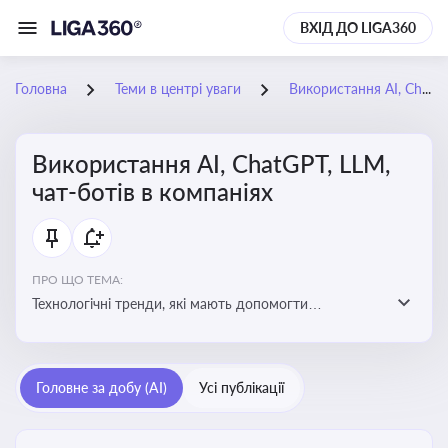
ВХІД ДО LIGA360
Головна
Теми в центрі уваги
Використання AI, ChatGPT, LLM, чат-ботів в компаніях
Використання AI, ChatGPT, LLM,
чат-ботів в компаніях
ПРО ЩО ТЕМА:
Технологічні тренди, які мають допомогти
адаптуватися до змін і використовувати нові
можливості для розвитку бізнесут, значно підвищити
ефективність і знизити витрати компаній
Головне за добу (AI)
Усі публікації