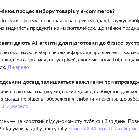
мінює процес вибору товарів у e-commerce?
інтелект формує персоналізовані рекомендації, звужує вибір
на видимість продуктів на маркетплейсах, що змінює традиці
еваги дають AI-агенти для підготовки до бізнес-зуст
и автоматизують збір і аналіз інформації про контекст взаємо
 швидко готуватися до зустрічей, економити час і підвищуват
ах.
Джерело
дський досвід залишається важливим при впровадже
чи на автоматизацію, людський досвід необхідний для контр
я складних рішень і збереження глибини мислення, що забе
ій.
Джерело
тань — це короткий підсумок змісту публікацій за день. По
 підсумок за добу доступні у
комерційній версії Платформи