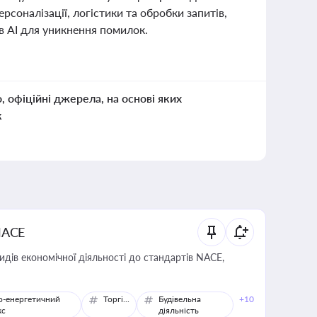
соналізації, логістики та обробки запитів,
в AI для уникнення помилок.
о, офіційні джерела, на основі яких
к
NACE
идів економічної діяльності до стандартів NACE,
о-енергетичний
Торгівля
Будівельна
+10
кс
діяльність