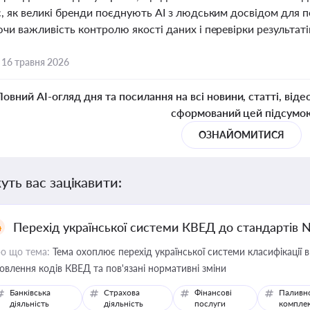
 як великі бренди поєднують AI з людським досвідом для пер
чи важливість контролю якості даних і перевірки результаті
,
16 травня 2026
Повний AI-огляд дня та посилання на всі новини, статті, віде
сформований цей підсумо
ОЗНАЙОМИТИСЯ
уть вас зацікавити:
Перехід української системи КВЕД до стандартів 
о що тема:
Тема охоплює перехід української системи класифікації в
овлення кодів КВЕД та пов'язані нормативні зміни
Банківська
Страхова
Фінансові
Паливн
діяльність
діяльність
послуги
компле