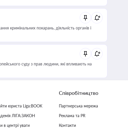
ння кримінальних покарань, діяльність органів і
опейського суду з прав людини, які впливають на
Співробітництво
айти юриста Liga:BOOK
Партнерська мережа
адемія ЛІГА:ЗАКОН
Реклама та PR
и в центрі уваги
Контакти