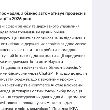
ромадян, а бізнес автоматизує процеси з
ції в 2026 році
ні сфери бізнесу та державного управління.
адає всім громадянам країни річний
урсу. Ця ініціатива спрямована на підвищення
ж оптимізацію державних сервісів за допомогою
ращення якості життя та роботи громадян.
 штучний інтелект для автоматизації юридичних
 масиви документів та оптимізувати
 і підвищити ефективність бізнес-процесів. У
тими фінансами через ChatGPT Pro, що дозволяє
планувати бюджет, що є важливим кроком у
ері маркетингу та e-commerce AI стає ключовим
ендації товарів і оптимізуючи вибір покупця.
чання структурованих даних для AI, що змінює
вачі також впроваджують AI-агентів для
двищувати якість комунікації. Приклад IKEA