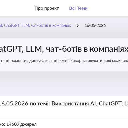
Про проєкт
Всі Теми
, ChatGPT, LLM, чат-ботів в компаніях
16-05-2026
atGPT, LLM, чат-ботів в компанія
ають допомогти адаптуватися до змін і використовувати нові можливо
рати компаній
16.05.2026 по темі: Використання AI, ChatGPT, L
но:
14609 джерел