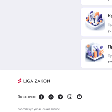
К
Пр
ус
П
Пр
тл
Зв'язатися:
забезпечує український бізнес