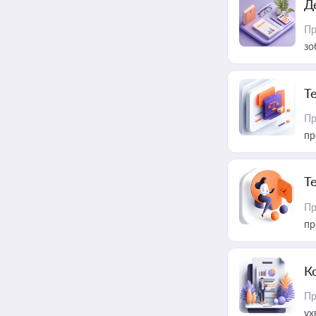
Д
Пр
зо
T
Пр
пр
T
Пр
пр
К
Пр
ух