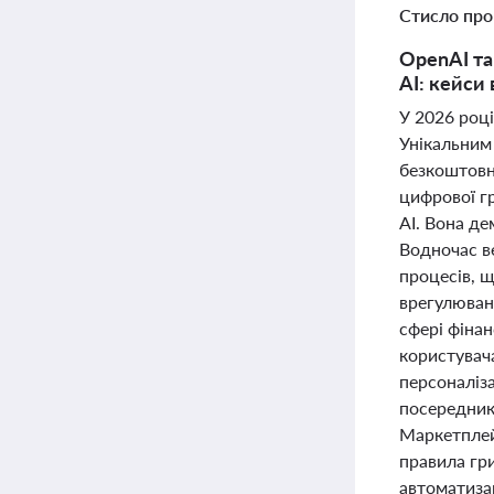
Стисло про
OpenAI та
AI: кейси
У 2026 роц
Унікальним
безкоштовн
цифрової г
AI. Вона де
Водночас ве
процесів, щ
врегулюванн
сфері фіна
користувач
персоналіза
посереднико
Маркетплей
правила гри
автоматизац