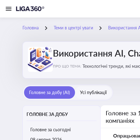
Головна
Теми в центрі уваги
Використання AI
Використання AI, Ch
Технологічні тренди, які м
ПРО ЩО ТЕМА:
ефективність і знизити вит
Головне за добу (AI)
Усі публікації
Головне за 
ГОЛОВНЕ ЗА ДОБУ
компаніях
Головне за сьогодні
Опрацьова
08 серпня 2026