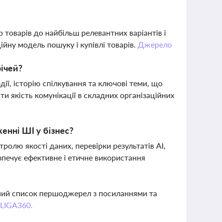
 товарів до найбільш релевантних варіантів і
йну модель пошуку і купівлі товарів.
Джерело
річей?
дії, історію спілкування та ключові теми, що
и якість комунікації в складних організаційних
нні ШІ у бізнес?
олю якості даних, перевірки результатів AI,
зпечує ефективне і етичне використання
вний список першоджерел з посиланнями та
 LIGA360.