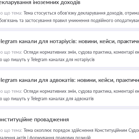
екларування іноземних доходів
о що тема:
Тема стосується обов’язку декларування доходів, отрим
бов’язань та застосування правил уникнення подвійного оподаткува
elegram канали для нотаріусів: новини, кейси, практич
о що тема:
Огляди нормативних змін, судова практика, коментарі екс
о що пишуть у Telegram каналах для нотаріусів
elegram канали для адвокатів: новини, кейси, практич
о що тема:
Огляди нормативних змін, судова практика, коментарі екс
о що пишуть у Telegram каналах для адвокатів
онституційне провадження
о що тема:
Тема охоплює порядок здійснення Конституційним Судом
валення актів і формування правових позицій