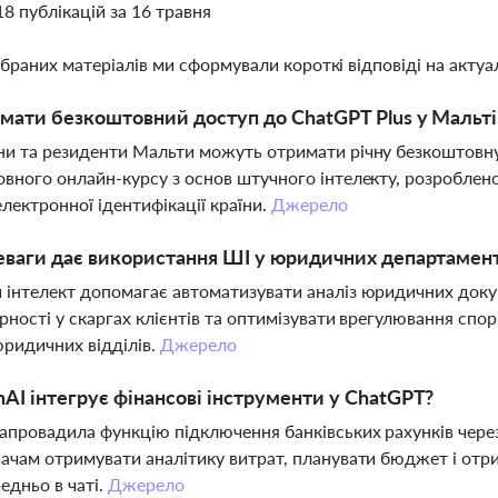
18 публікацій за 16 травня
ібраних матеріалів ми сформували короткі відповіді на актуал
мати безкоштовний доступ до ChatGPT Plus у Мальті
и та резиденти Мальти можуть отримати річну безкоштовну
вного онлайн-курсу з основ штучного інтелекту, розроблено
електронної ідентифікації країни.
Джерело
еваги дає використання ШІ у юридичних департамент
інтелект допомагає автоматизувати аналіз юридичних докум
рності у скаргах клієнтів та оптимізувати врегулювання спо
ридичних відділів.
Джерело
AI інтегрує фінансові інструменти у ChatGPT?
апровадила функцію підключення банківських рахунків через
ачам отримувати аналітику витрат, планувати бюджет і отри
едньо в чаті.
Джерело