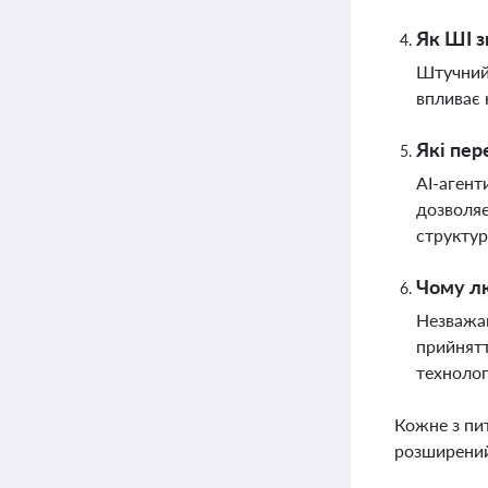
Як ШІ з
Штучний 
впливає 
Які пер
AI-агент
дозволяє
структур
Чому лю
Незважаю
прийнятт
технолог
Кожне з пи
розширений