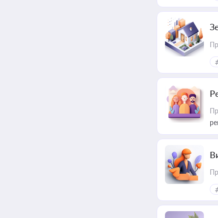
З
Пр
Р
Пр
ре
В
Пр