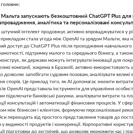
 головне:
 Мальта запускають безкоштовний ChatGPT Plus для г
 впровадження, аналітика та персоналізовані консульта
і штучний інтелект продовжує активно впроваджуватися у різ
 прикладом стала угода між OpenAI та урядом Мальти, яка н
ий доступ до ChatGPT Plus після проходження навчального к
рамотності, підтримку малого та середнього бізнесу, а тако
монструє, як держави можуть інтегрувати інновації для пок
ликі компанії, зокрема в Бразилії, активно використовують
о дозволяє запобігати судовим позовам, аналізувати великі
я спорів. Це приклад того, як AI допомагає знизити витрати
нсів OpenAI представила інструменти для управління особис
ам підключати банківські рахунки, аналізувати витрати та 
ції консультацій і автоматизації фінансових процесів. У сф
м між бізнесом і клієнтом, формуючи персоналізовані реком
си переходять від простого представлення товарів до поста
 у видимості продуктів і конкуренції. Корпоративні користу
ії підготовки до зустрічей, що дозволяє економити час і пі