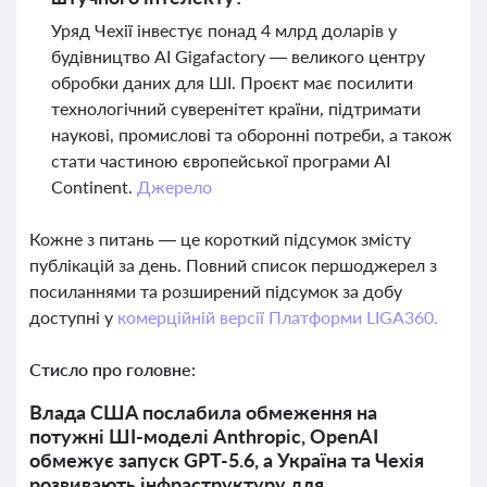
Уряд Чехії інвестує понад 4 млрд доларів у
будівництво AI Gigafactory — великого центру
обробки даних для ШІ. Проєкт має посилити
технологічний суверенітет країни, підтримати
наукові, промислові та оборонні потреби, а також
стати частиною європейської програми AI
Continent.
Джерело
Кожне з питань — це короткий підсумок змісту
публікацій за день. Повний список першоджерел з
посиланнями та розширений підсумок за добу
доступні у
комерційній версії Платформи LIGA360.
Стисло про головне:
Влада США послабила обмеження на
потужні ШІ-моделі Anthropic, OpenAI
обмежує запуск GPT-5.6, а Україна та Чехія
розвивають інфраструктуру для