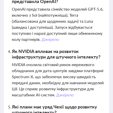
представила OpenAI?
OpenAI представила сімейство моделей GPT-5.6,
включно з Sol (найпотужніша), Terra
(збалансована для щоденних задач) та Luna
(швидка і доступніша). Запуск відбувається
поступово і наразі доступний лише обмеженому
колу партнерів.
Джерело
Як NVIDIA впливає на розвиток
інфраструктури для штучного інтелекту?
NVIDIA очолила світовий ринок мережевого
обладнання для дата-центрів завдяки платформі
Spectrum-X, що забезпечує високу швидкість
передачі даних, необхідну для навчання моделей
ШІ. Це сприяє розвитку інфраструктури для
масштабних AI-систем.
Джерело
Які плани має уряд Чехії щодо розвитку
штучного інтелекту?