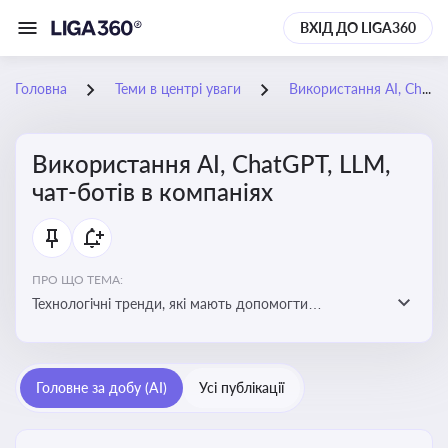
ВХІД ДО LIGA360
Головна
Теми в центрі уваги
Використання AI, ChatGPT, LLM, чат-ботів в компаніях
Використання AI, ChatGPT, LLM,
чат-ботів в компаніях
ПРО ЩО ТЕМА:
Технологічні тренди, які мають допомогти
адаптуватися до змін і використовувати нові
можливості для розвитку бізнесут, значно підвищити
ефективність і знизити витрати компаній
Головне за добу (AI)
Усі публікації