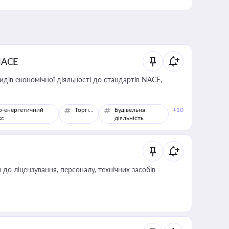
NACE
идів економічної діяльності до стандартів NACE,
о-енергетичний
Торгівля
Будівельна
+10
кс
діяльність
о ліцензування, персоналу, технічних засобів