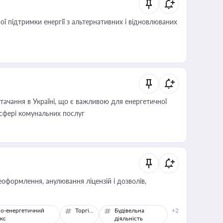
 підтримки енергії з альтернативних і відновлюваних
ачання в Україні, що є важливою для енергетичної
 сфері комунальних послуг
оформлення, анулювання ліцензій і дозволів,
о-енергетичний
Торгівля
Будівельна
+2
кс
діяльність