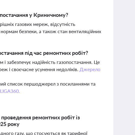
зопостачання у Криничному?
рішніх газових мереж, відсутність
в нормам безпеки, а також стан вентиляційних
тачання під час ремонтних робіт?
м і забезпечує надійність газопостачання. Це
реж і своєчасне усунення недоліків.
Джерело
вний список першоджерел з посиланнями та
 LIGA360.
 проведення ремонтних робіт із
025 року
одного газу, що стосуються як тарифної