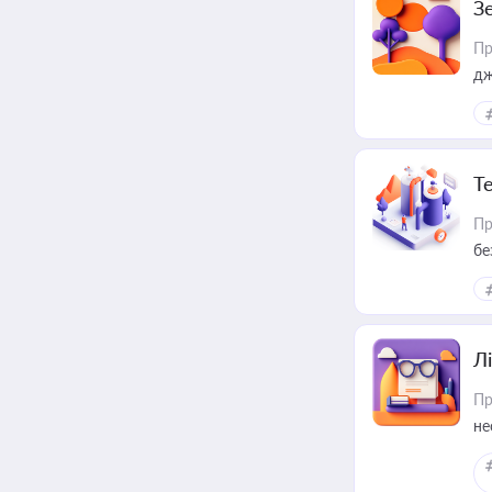
З
Пр
дж
Т
Пр
бе
Лі
Пр
не