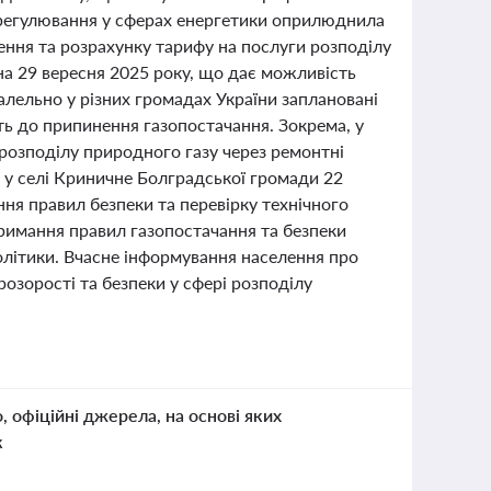
 з регулювання у сферах енергетики оприлюднила
ення та розрахунку тарифу на послуги розподілу
на 29 вересня 2025 року, що дає можливість
лельно у різних громадах України заплановані
ть до припинення газопостачання. Зокрема, у
розподілу природного газу через ремонтні
і у селі Криничне Болградської громади 22
ня правил безпеки та перевірку технічного
тримання правил газопостачання та безпеки
олітики. Вчасне інформування населення про
озорості та безпеки у сфері розподілу
о, офіційні джерела, на основі яких
к