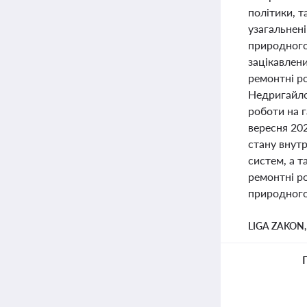
політики, т
узагальнені
природного 
зацікавлен
ремонтні р
Недригайло
роботи на г
вересня 20
стану внут
систем, а 
ремонтні ро
природного
LIGA ZAKON