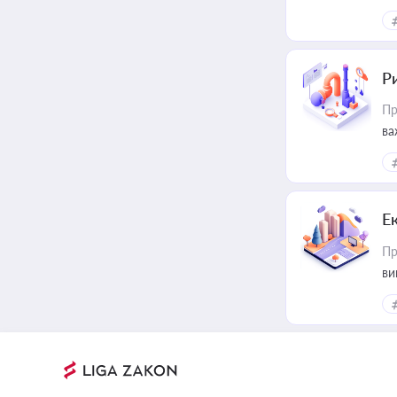
ін
Ри
Пр
ва
Е
Пр
ви