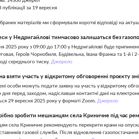
3 публікації за 19 вересня
ібраних матеріалів ми сформували короткі відповіді на актуал
еси у Недригайлові тимчасово залишаться без газопо
ня 2025 року з 09:00 до 17:00 у Недригайлові буде припинен
уговая, Героїв Чорнобиля, Будівельна, Івана Франка та 1-й і 
оді середнього тиску.
Джерело
а взяти участь у відкритому обговоренні проєкту змі
ені особи можуть подати заявку на участь у відкритому об
 дня перед заходом, надіславши контактні дані на електро
ься 29 вересня 2025 року у форматі Zoom.
Джерело
ібно зробити мешканцям села Криничне під час ремо
м села Криничне рекомендують перекрити крани на опусках
ставників газової служби. Після відновлення газопостачання