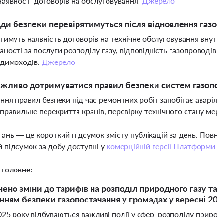
наявності договорів на обслуговування.
Джерело
оди безпеки перевірятимуться після відновлення га
тимуть наявність договорів на технічне обслуговування внут
аності за послуги розподілу газу, відповідність газопроводі
і димоходів.
Джерело
жливо дотримуватися правил безпеки систем газопос
ня правил безпеки під час ремонтних робіт запобігає аварія
правильне перекриття кранів, перевірку технічного стану ме
тань — це короткий підсумок змісту публікацій за день. По
 підсумок за добу доступні у
комерційній версії Платформи
 головне:
но зміни до тарифів на розподіл природного газу та
нням безпеки газопостачання у громадах у вересні 2
025 року відбуваються важливі події у сфері розподілу прир