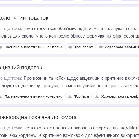
кологічний податок
о що тема:
Тема стосується обов’язку підприємств сплачувати еколо
жлива для екологічного контролю бізнесу, формування фінансової 
конодавства
Паливно-енергетичний комплекс
Транспорт
Агропромисловий 
кцизний податок
о що тема:
Про новини та кейси щодо акцизу, які є критично важли
алізують підакцизну продукцію, з метою уникнення штрафів та ефек
Паливно-енергетичний комплекс
Торгівля
Харчова промисловіс
іжнародна технічна допомога
о що тема:
Тема охоплює процеси правового оформлення, адміністр
раїні з-за кордону, і є критично важливою для ефективного використ