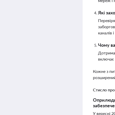
мереж і 
Які зах
Перевіря
заборгов
каналів 
Чому ва
Дотриман
включає 
Кожне з пи
розширений
Стисло про
Оприлюдне
забезпече
У вересні 2