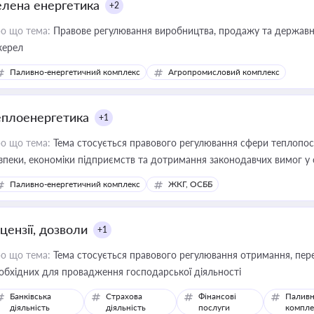
елена енергетика
+2
о що тема:
Правове регулювання виробництва, продажу та державної
ерел
Паливно-енергетичний комплекс
Агропромисловий комплекс
еплоенергетика
+1
о що тема:
Тема стосується правового регулювання сфери теплопост
зпеки, економіки підприємств та дотримання законодавчих вимог у
Паливно-енергетичний комплекс
ЖКГ, ОСББ
цензії, дозволи
+1
о що тема:
Тема стосується правового регулювання отримання, пере
обхідних для провадження господарської діяльності
Банківська
Страхова
Фінансові
Паливн
діяльність
діяльність
послуги
компле