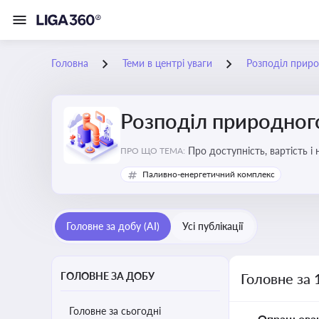
Головна
Теми в центрі уваги
Розподіл приро
Розподіл природного
Про доступність, вартість і
ПРО ЩО ТЕМА:
Паливно-енергетичний комплекс
Головне за добу (AI)
Усі публікації
ГОЛОВНЕ ЗА ДОБУ
Головне за 
Головне за сьогодні
Опрацьова