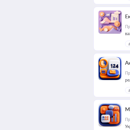
Е
Пр
ва
за
А
Пр
ре
М
Пр
Ук