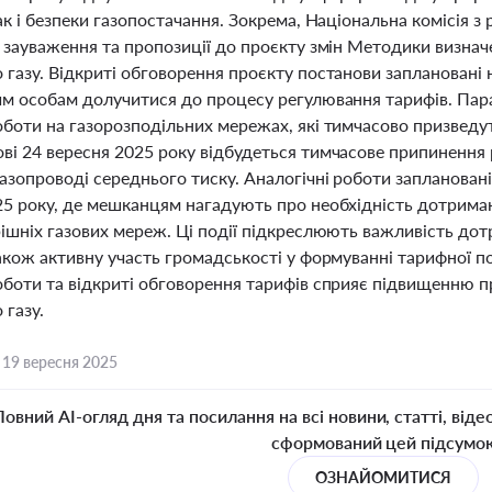
ак і безпеки газопостачання. Зокрема, Національна комісія
 зауваження та пропозиції до проєкту змін Методики визнач
газу. Відкриті обговорення проєкту постанови заплановані 
им особам долучитися до процесу регулювання тарифів. Пара
оботи на газорозподільних мережах, які тимчасово призведу
ві 24 вересня 2025 року відбудеться тимчасове припинення 
азопроводі середнього тиску. Аналогічні роботи запланован
25 року, де мешканцям нагадують про необхідність дотриман
рішніх газових мереж. Ці події підкреслюють важливість до
також активну участь громадськості у формуванні тарифної п
боти та відкриті обговорення тарифів сприяє підвищенню пр
 газу.
,
19 вересня 2025
Повний AI-огляд дня та посилання на всі новини, статті, віде
сформований цей підсумо
ОЗНАЙОМИТИСЯ