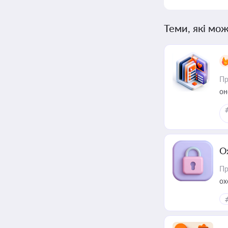
Теми, які мож
Пр
он
О
Пр
ох