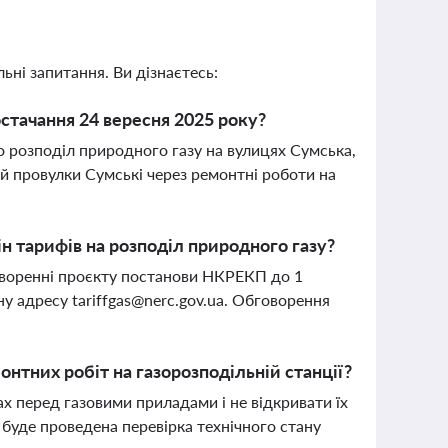
ьні запитання. Ви дізнаєтесь:
стачання 24 вересня 2025 року?
о розподіл природного газу на вулицях Сумська,
2-й провулки Сумські через ремонтні роботи на
н тарифів на розподіл природного газу?
говоренні проєкту постанови НКРЕКП до 1
нну адресу
tariffgas@nerc.gov.ua
. Обговорення
нтних робіт на газорозподільній станції?
 перед газовими приладами і не відкривати їх
 буде проведена перевірка технічного стану