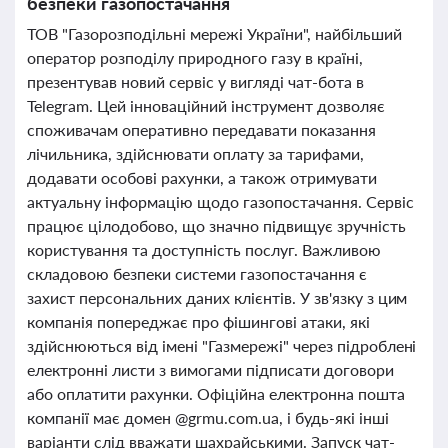
безпеки газопостачання
ТОВ "Газорозподільні мережі України", найбільший
оператор розподілу природного газу в країні,
презентував новий сервіс у вигляді чат-бота в
Telegram. Цей інноваційний інструмент дозволяє
споживачам оперативно передавати показання
лічильника, здійснювати оплату за тарифами,
додавати особові рахунки, а також отримувати
актуальну інформацію щодо газопостачання. Сервіс
працює цілодобово, що значно підвищує зручність
користування та доступність послуг. Важливою
складовою безпеки системи газопостачання є
захист персональних даних клієнтів. У зв'язку з цим
компанія попереджає про фішингові атаки, які
здійснюються від імені "Газмережі" через підроблені
електронні листи з вимогами підписати договори
або оплатити рахунки. Офіційна електронна пошта
компанії має домен @grmu.com.ua, і будь-які інші
варіанти слід вважати шахрайськими. Запуск чат-