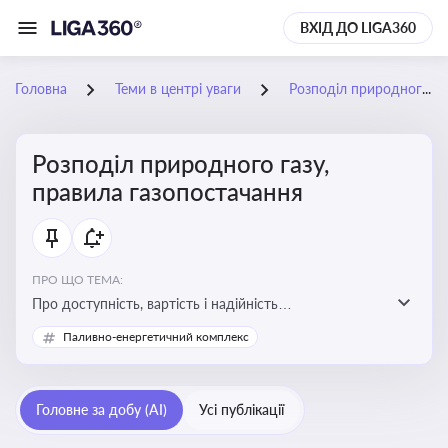
ВХІД ДО LIGA360
Головна
Теми в центрі уваги
Розподіл природного газу, правила газопостачання
Розподіл природного газу,
правила газопостачання
ПРО ЩО ТЕМА:
Про доступність, вартість і надійність
енергопостачання для бізнесу та вплив на економічну
Паливно-енергетичний комплекс
стабільність
Головне за добу (AI)
Усі публікації