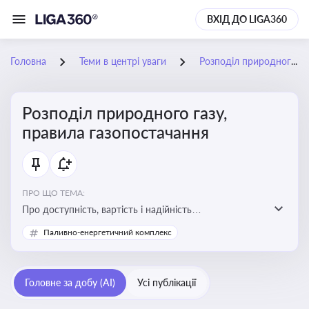
ВХІД ДО LIGA360
Головна
Теми в центрі уваги
Розподіл природного газу, правила газопостачання
Розподіл природного газу,
правила газопостачання
ПРО ЩО ТЕМА:
Про доступність, вартість і надійність
енергопостачання для бізнесу та вплив на економічну
Паливно-енергетичний комплекс
стабільність
Головне за добу (AI)
Усі публікації