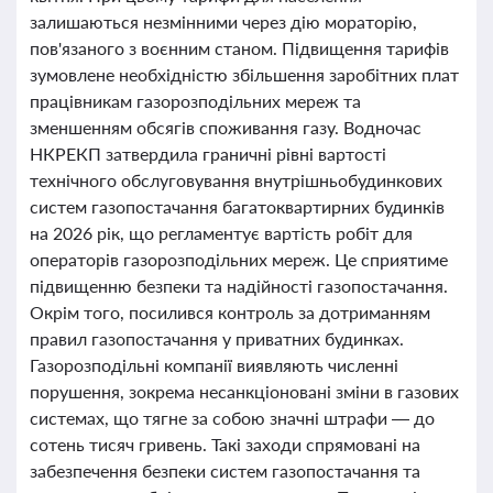
залишаються незмінними через дію мораторію,
пов'язаного з воєнним станом. Підвищення тарифів
зумовлене необхідністю збільшення заробітних плат
працівникам газорозподільних мереж та
зменшенням обсягів споживання газу. Водночас
НКРЕКП затвердила граничні рівні вартості
технічного обслуговування внутрішньобудинкових
систем газопостачання багатоквартирних будинків
на 2026 рік, що регламентує вартість робіт для
операторів газорозподільних мереж. Це сприятиме
підвищенню безпеки та надійності газопостачання.
Окрім того, посилився контроль за дотриманням
правил газопостачання у приватних будинках.
Газорозподільні компанії виявляють численні
порушення, зокрема несанкціоновані зміни в газових
системах, що тягне за собою значні штрафи — до
сотень тисяч гривень. Такі заходи спрямовані на
забезпечення безпеки систем газопостачання та