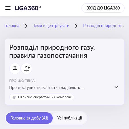
ВХІД ДО LIGA360
Головна
Теми в центрі уваги
Розподіл природного газу, правила газопостачання
Розподіл природного газу,
правила газопостачання
ПРО ЩО ТЕМА:
Про доступність, вартість і надійність
енергопостачання для бізнесу та вплив на економічну
Паливно-енергетичний комплекс
стабільність
Головне за добу (AI)
Усі публікації