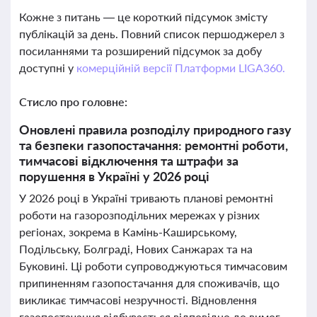
Кожне з питань — це короткий підсумок змісту
публікацій за день. Повний список першоджерел з
посиланнями та розширений підсумок за добу
доступні у
комерційній версії Платформи LIGA360.
Стисло про головне:
Оновлені правила розподілу природного газу
та безпеки газопостачання: ремонтні роботи,
тимчасові відключення та штрафи за
порушення в Україні у 2026 році
У 2026 році в Україні тривають планові ремонтні
роботи на газорозподільних мережах у різних
регіонах, зокрема в Камінь-Каширському,
Подільську, Болграді, Нових Санжарах та на
Буковині. Ці роботи супроводжуються тимчасовим
припиненням газопостачання для споживачів, що
викликає тимчасові незручності. Відновлення
газопостачання відбувається відповідно до вимог