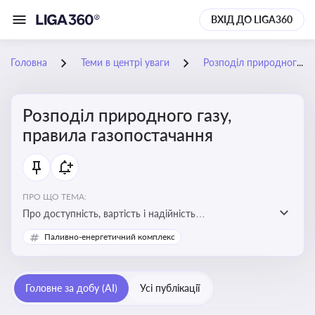
ВХІД ДО LIGA360
Головна
Теми в центрі уваги
Розподіл природного газу, правила газопостачання
Розподіл природного газу,
правила газопостачання
ПРО ЩО ТЕМА:
Про доступність, вартість і надійність
енергопостачання для бізнесу та вплив на економічну
Паливно-енергетичний комплекс
стабільність
Головне за добу (AI)
Усі публікації