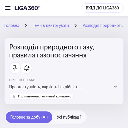
ВХІД ДО LIGA360
Головна
Теми в центрі уваги
Розподіл природного газу, правила газопостачання
Розподіл природного газу,
правила газопостачання
ПРО ЩО ТЕМА:
Про доступність, вартість і надійність
енергопостачання для бізнесу та вплив на економічну
Паливно-енергетичний комплекс
стабільність
Головне за добу (AI)
Усі публікації