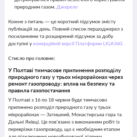
природним газом.
Джерело
Кожне з питань — це короткий підсумок змісту
публікацій за день. Повний список першоджерел з
посиланнями та розширений підсумок за добу
доступні у
комерційній версії Платформи LIGA360.
Стисло про головне:
У Полтаві тимчасове припинення розподілу
природного газу у трьох мікрорайонах через
ремонт газопроводу: вплив на безпеку та
правила газопостачання
У Полтаві з 16 по 18 червня буде тимчасово
припинено розподіл природного газу у трьох
мікрорайонах — Затишний, Монастирська гора та
Дальні Яківці. Це пов’язано з виконанням робіт із
переврізки газопроводу, що є необхідним етапом
для підключення новозбудованої ділянки