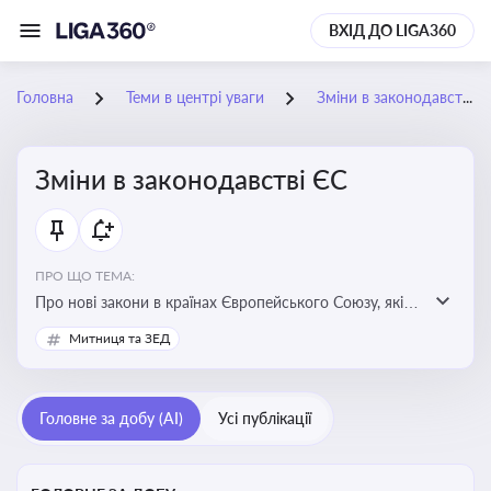
ВХІД ДО LIGA360
Головна
Теми в центрі уваги
Зміни в законодавстві ЄС
Зміни в законодавстві ЄС
ПРО ЩО ТЕМА:
Про нові закони в країнах Європейського Союзу, які
впливають на умови торгівлі, трудової міграції,
Митниця та ЗЕД
інтеграції та перспективу членства України в
Євросоюзі
Головне за добу (AI)
Усі публікації