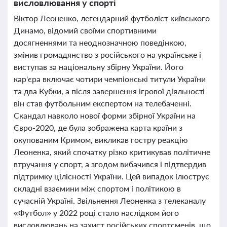
висловлювання у спорті
Віктор Леоненко, легендарний футболіст київського
Динамо, відомий своїми спортивними
досягненнями та неоднозначною поведінкою,
змінив громадянство з російського на українське і
виступав за національну збірну України. Його
кар'єра включає чотири чемпіонські титули України
та два Кубки, а після завершення ігрової діяльності
він став футбольним експертом на телебаченні.
Скандал навколо нової форми збірної України на
Євро-2020, де була зображена карта країни з
окупованим Кримом, викликав гостру реакцію
Леоненка, який спочатку різко критикував політичне
втручання у спорт, а згодом вибачився і підтвердив
підтримку цілісності України. Цей випадок ілюструє
складні взаємини між спортом і політикою в
сучасній Україні. Звільнення Леоненка з телеканалу
«Футбол» у 2022 році стало наслідком його
висловлювань на захист російських спортсменів, що