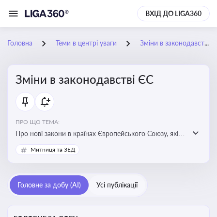
ВХІД ДО LIGA360
Головна
Теми в центрі уваги
Зміни в законодавстві ЄС
Зміни в законодавстві ЄС
ПРО ЩО ТЕМА:
Про нові закони в країнах Європейського Союзу, які
впливають на умови торгівлі, трудової міграції,
Митниця та ЗЕД
інтеграції та перспективу членства України в
Євросоюзі
Головне за добу (AI)
Усі публікації