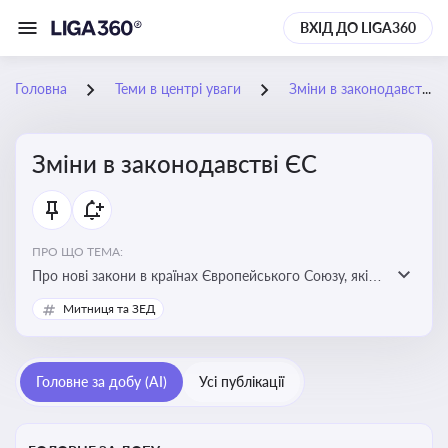
ВХІД ДО LIGA360
Головна
Теми в центрі уваги
Зміни в законодавстві ЄС
Зміни в законодавстві ЄС
ПРО ЩО ТЕМА:
Про нові закони в країнах Європейського Союзу, які
впливають на умови торгівлі, трудової міграції,
Митниця та ЗЕД
інтеграції та перспективу членства України в
Євросоюзі
Головне за добу (AI)
Усі публікації