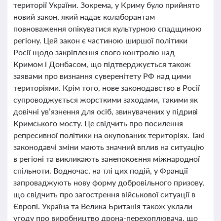
території України. Зокрема, у Криму було прийнято
новий закон, який надає колаборантам
повноваження опікуватися культурною спадщиною
регіону. Цей закон є частиною ширшої політики
Росії щодо закріплення свого контролю над
Кримом і Донбасом, що підтверджується також
заявами про визнання суверенітету РФ над цими
територіями. Крім того, нове законодавство в Росії
супроводжується жорсткими заходами, такими як
довічні ув’язнення для осіб, звинувачених у підриві
Кримського мосту. Це свідчить про посилення
репресивної політики на окупованих територіях. Такі
законодавчі зміни мають значний вплив на ситуацію
в регіоні та викликають занепокоєння міжнародної
спільноти. Водночас, на тлі цих подій, у Франції
запроваджують нову форму добровільного призову,
що свідчить про загострення військової ситуації в
Європі. Україна та Велика Британія також уклали
угоду про виробництво дрона-перехоплювача, що