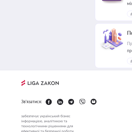
мі
П
Пр
пр
Зв'язатися:
забезпечує український бізнес
інформацією, аналітикою та
технологічними рішеннями для
ефективної та безпечної роботи.