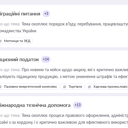
іграційні питання
+3
о що тема:
Тема охоплює порядок в’їзду, перебування, працевлаштув
омадянства України
Митниця та ЗЕД
кцизний податок
+14
о що тема:
Про новини та кейси щодо акцизу, які є критично важли
алізують підакцизну продукцію, з метою уникнення штрафів та ефек
Паливно-енергетичний комплекс
Торгівля
Харчова промисловіс
іжнародна технічна допомога
+13
о що тема:
Тема охоплює процеси правового оформлення, адміністр
раїні з-за кордону, і є критично важливою для ефективного використ