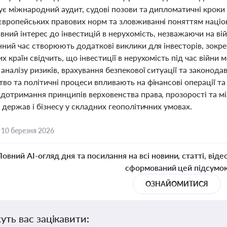
ує міжнародний аудит, судові позови та дипломатичні кроки 
європейських правових норм та зловживанні поняттям націона
вний інтерес до інвестицій в нерухомість, незважаючи на вій
нний час створюють додаткові виклики для інвесторів, зокр
х країн свідчить, що інвестиції в нерухомість під час війни
аналізу ризиків, врахування безпекової ситуації та законодав
во та політичні процеси впливають на фінансові операції та
 дотримання принципів верховенства права, прозорості та м
в держав і бізнесу у складних геополітичних умовах.
,
10 березня 2026
Повний AI-огляд дня та посилання на всі новини, статті, віде
сформований цей підсумо
ОЗНАЙОМИТИСЯ
уть вас зацікавити: