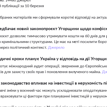
3 публікації за 10 березня
ібраних матеріалів ми сформували короткі відповіді на актуал
дбачає новий законопроєкт Угорщини щодо конфіска
оєкт дозволяє тимчасово утримувати кошти на 60 днів для
 із кримінальними структурами. Це має на меті посилити боро
через політичний контекст.
Джерело
дичні кроки планує Україна у відповідь на дії Угорщ
готує міжнародний аудит операції, звернення до Європейсь
ів для захисту своїх прав і поновлення вилученого майна.
Дж
 законодавство впливає на інвестиції в нерухомість пі
вчі зміни у воєнний час можуть ускладнювати оподаткуванн
враховувати ці фактори при плануванні інвестицій у нерухо