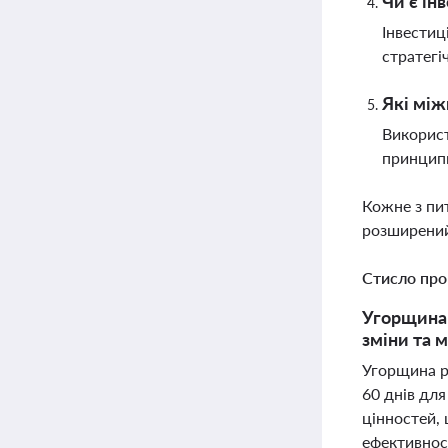
Чи є ін
Інвестиц
стратегі
Які між
Використ
принципи
Кожне з пи
розширений
Стисло про
Угорщина 
зміни та 
Угорщина р
60 днів для
цінностей,
ефективнос