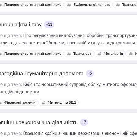
фраструктурних проєктів
Паливно-енергетичний комплекс
Будівельна діяльність
Транспо
нок нафти і газу
+11
о що тема:
Про регулювання видобування, обробки, транспортування
жливо для енергетичної безпеки, інвестицій у галузь та дотримання 
Паливно-енергетичний комплекс
Транспорт
Металургія
лагодійна і гуманітарна допомога
+5
о що тема:
Кейси та нормативний супровід обліку, митного оформлен
агодійної допомоги
Фінансові послуги
Митниця та ЗЕД
овнішньоекономічна діяльність
+7
о що тема:
Взаємодія країни з іншими державами в економічній сфері