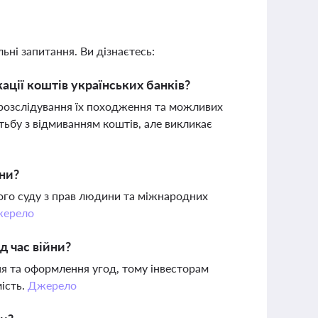
ьні запитання. Ви дізнаєтесь:
ції коштів українських банків?
 розслідування їх походження та можливих
тьбу з відмиванням коштів, але викликає
ини?
кого суду з прав людини та міжнародних
ерело
д час війни?
я та оформлення угод, тому інвесторам
мість.
Джерело