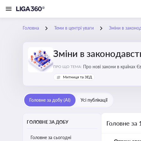
Головна
Теми в центрі уваги
Зміни в законо
Зміни в законодавст
Про нові закони в країнах Європейського Союзу, які впливають на умови торгівлі, тр
ПРО ЩО ТЕМА:
Євросоюзі
Митниця та ЗЕД
Головне за добу (AI)
Усі публікації
ГОЛОВНЕ ЗА ДОБУ
Головне за 
Головне за сьогодні
Опрацьова