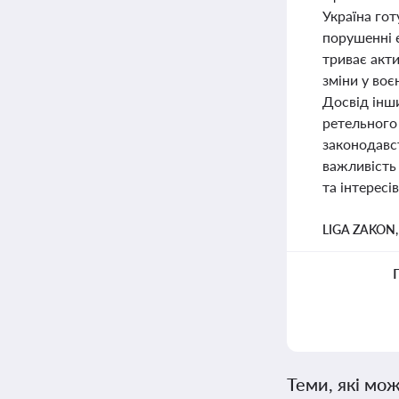
Україна гот
порушенні 
триває акти
зміни у воє
Досвід інши
ретельного 
законодавст
важливість
та інтересі
LIGA ZAKON
Теми, які мож