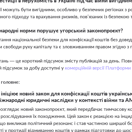
вестиції в нерухомість в Україні під час війни вигідни
ії можуть бути вигідними, особливо у безпечних регіонах з
чного підходу та врахування ризиків, пов’язаних із безпекою
народні норми порушує угорський законопроєкт?
ання національної безпеки для конфіскації коштів без дов
 свободи руху капіталу та є зловживанням правом згідно з
тань — це короткий підсумок змісту публікацій за день. По
 підсумок за добу доступні у
комерційній версії Платформи
 головне:
ініціює новий закон для конфіскації коштів українськ
міжнародні юридичні наслідки у контексті війни та A
озглядає новий законопроєкт, який передбачає тимчасову к
 розслідування їх походження. Цей закон є реакцією на інци
 що викликав політичний резонанс і став частиною ширшої 
ті у протидії відмиванню коштів у рамках підготовки до шо