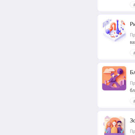
ін
Ри
Пр
ва
Б
Пр
бл
З
Пр