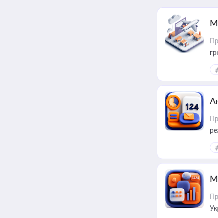
М
Пр
гр
А
Пр
ре
М
Пр
Ук