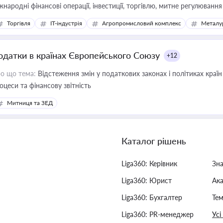
жнародні фінансові операції, інвестиції, торгівлю, митне регулювання
Торгівля
IT-індустрія
Агропромисловий комплекс
Металу
одатки в країнах Європейського Союзу
+12
о що тема:
Відстеження змін у податкових законах і політиках країн
оцеси та фінансову звітність
Митниця та ЗЕД
Каталог рішень
Liga360: Керівник
Зн
Liga360: Юрист
Ак
Liga360: Бухгалтер
Тем
Liga360: PR-менеджер
Усі