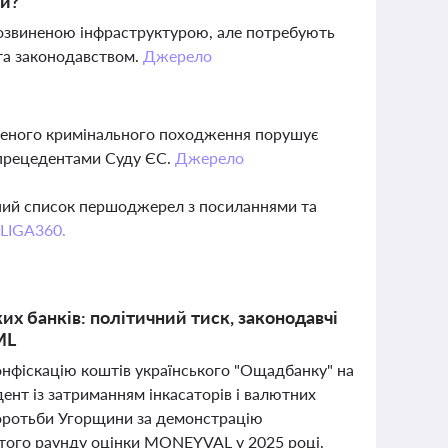
ми?
 розвиненою інфраструктурою, але потребують
 та законодавством.
Джерело
еденого кримінального походження порушує
 прецедентами Суду ЄС.
Джерело
вний список першоджерел з посиланнями та
 LIGA360.
их банків: політичний тиск, законодавчі
ML
онфіскацію коштів українського "Ощадбанку" на
дент із затриманням інкасаторів і валютних
боротьби Угорщини за демонстрацію
стого раунду оцінки MONEYVAL у 2025 році.