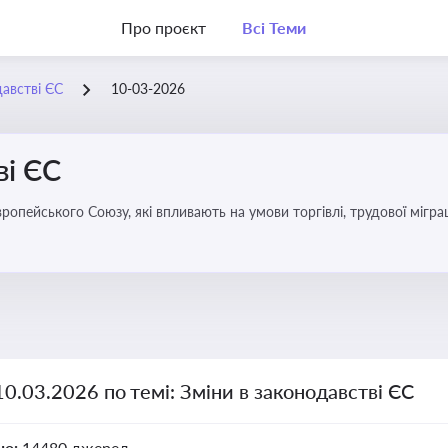
Про проєкт
Всі Теми
давстві ЄС
10-03-2026
ві ЄС
удової міграції, інтеграції та перспективу членства України в
10.03.2026 по темі: Зміни в законодавстві ЄС
но:
14480 джерел