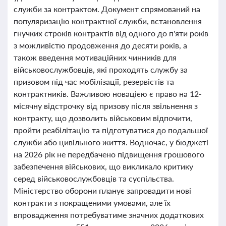
служби за контрактом. Документ спрямований на
популяризацію контрактної служби, встановлення
гнучких строків контрактів від одного до п'яти років
з можливістю продовження до десяти років, а
також введення мотиваційних чинників для
військовослужбовців, які проходять службу за
призовом під час мобілізації, резервістів та
контрактників. Важливою новацією є право на 12-
місячну відстрочку від призову після звільнення з
контракту, що дозволить військовим відпочити,
пройти реабілітацію та підготуватися до подальшої
служби або цивільного життя. Водночас, у бюджеті
на 2026 рік не передбачено підвищення грошового
забезпечення військових, що викликало критику
серед військовослужбовців та суспільства.
Міністерство оборони планує запровадити нові
контракти з покращеними умовами, але їх
впровадження потребуватиме значних додаткових