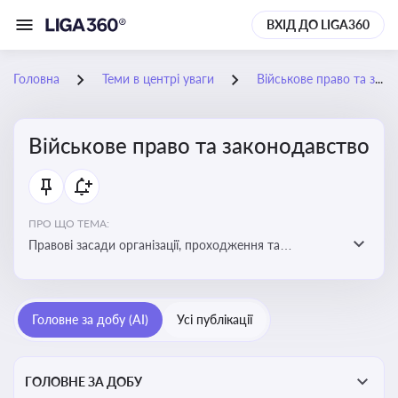
ВХІД ДО LIGA360
Головна
Теми в центрі уваги
Військове право та законодавство
Військове право та законодавство
ПРО ЩО ТЕМА:
Правові засади організації, проходження та
регулювання військової служби. Юридичний супровід
мобілізації, служби та захисту прав
військовослужбовців у воєнний час
Головне за добу (AI)
Усі публікації
ГОЛОВНЕ ЗА ДОБУ