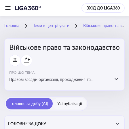
ВХІД ДО LIGA360
Головна
Теми в центрі уваги
Військове право та законодавство
Військове право та законодавство
ПРО ЩО ТЕМА:
Правові засади організації, проходження та
регулювання військової служби. Юридичний супровід
мобілізації, служби та захисту прав
військовослужбовців у воєнний час
Головне за добу (AI)
Усі публікації
ГОЛОВНЕ ЗА ДОБУ