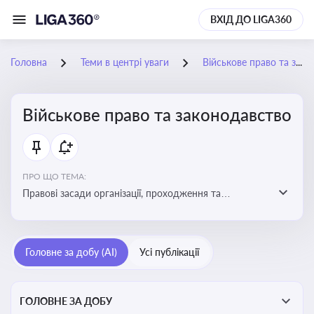
ВХІД ДО LIGA360
Головна
Теми в центрі уваги
Військове право та законодавство
Військове право та законодавство
ПРО ЩО ТЕМА:
Правові засади організації, проходження та
регулювання військової служби. Юридичний супровід
мобілізації, служби та захисту прав
військовослужбовців у воєнний час
Головне за добу (AI)
Усі публікації
ГОЛОВНЕ ЗА ДОБУ