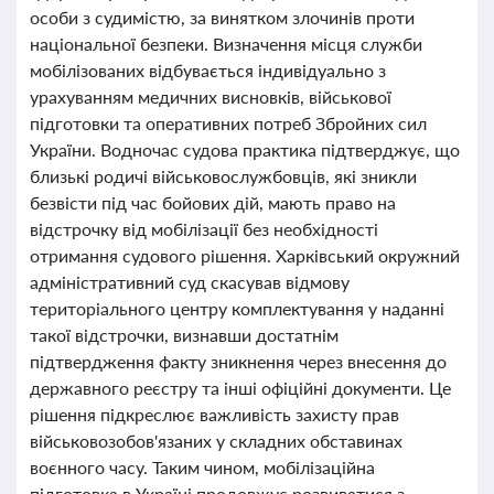
особи з судимістю, за винятком злочинів проти
національної безпеки. Визначення місця служби
мобілізованих відбувається індивідуально з
урахуванням медичних висновків, військової
підготовки та оперативних потреб Збройних сил
України. Водночас судова практика підтверджує, що
близькі родичі військовослужбовців, які зникли
безвісти під час бойових дій, мають право на
відстрочку від мобілізації без необхідності
отримання судового рішення. Харківський окружний
адміністративний суд скасував відмову
територіального центру комплектування у наданні
такої відстрочки, визнавши достатнім
підтвердження факту зникнення через внесення до
державного реєстру та інші офіційні документи. Це
рішення підкреслює важливість захисту прав
військовозобов'язаних у складних обставинах
воєнного часу. Таким чином, мобілізаційна
підготовка в Україні продовжує розвиватися з