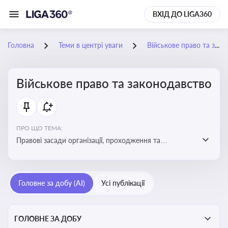
ВХІД ДО LIGA360
Головна
Теми в центрі уваги
Військове право та законодавство
Військове право та законодавство
ПРО ЩО ТЕМА:
Правові засади організації, проходження та
регулювання військової служби. Юридичний супровід
мобілізації, служби та захисту прав
військовослужбовців у воєнний час
Головне за добу (AI)
Усі публікації
ГОЛОВНЕ ЗА ДОБУ