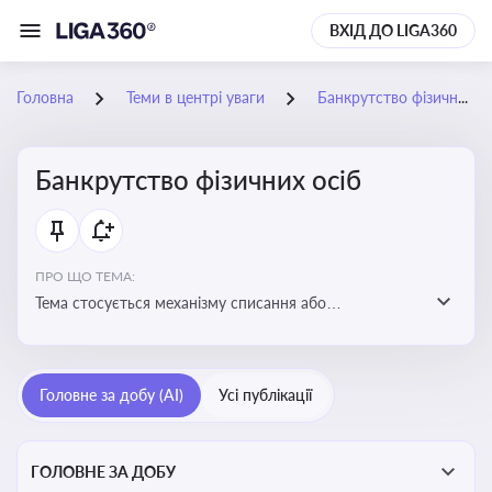
ВХІД ДО LIGA360
Головна
Теми в центрі уваги
Банкрутство фізичних осіб
Банкрутство фізичних осіб
ПРО ЩО ТЕМА:
Тема стосується механізму списання або
реструктуризації боргів фізособи через судову
процедуру банкрутства, що дозволяє захистити
права як боржника, так і кредиторів
Головне за добу (AI)
Усі публікації
ГОЛОВНЕ ЗА ДОБУ