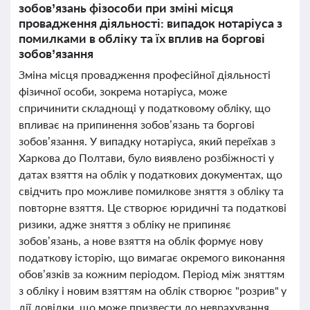
зобов’язань фізособи при зміні місця
провадження діяльності: випадок нотаріуса з
помилками в обліку та їх вплив на боргові
зобов’язання
Зміна місця провадження професійної діяльності
фізичної особи, зокрема нотаріуса, може
спричинити складнощі у податковому обліку, що
впливає на припинення зобов’язань та боргові
зобов’язання. У випадку нотаріуса, який переїхав з
Харкова до Полтави, було виявлено розбіжності у
датах взяття на облік у податкових документах, що
свідчить про можливе помилкове зняття з обліку та
повторне взяття. Це створює юридичні та податкові
ризики, адже зняття з обліку не припиняє
зобов’язань, а нове взяття на облік формує нову
податкову історію, що вимагає окремого виконання
обов’язків за кожним періодом. Період між зняттям
з обліку і новим взяттям на облік створює "розрив" у
дії довідки, що може призвести до неврахування