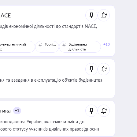
NACE
идів економічної діяльності до стандартів NACE,
о-енергетичний
Торгівля
Будівельна
+10
кс
діяльність
я та введення в експлуатацію об’єктів будівництва
итика
+1
конодавства України, включаючи зміни до
ового статусу учасників цивільних правовідносин