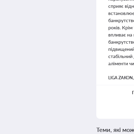
сприяє від
встановлює
банкрутство
років. Крім
впливає на 
банкрутство
підвищений 
стабільний
аліменти ч
LIGA ZAKON
Теми, які мож