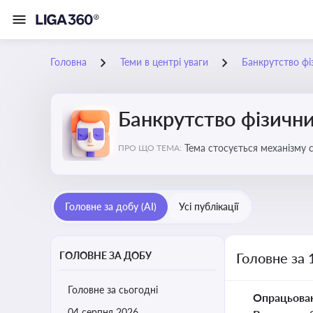
Головна
Теми в центрі уваги
Банкрутство фі
Банкрутство фізични
Тема стосується механізму 
ПРО ЩО ТЕМА:
як боржника, так і кредитор
Головне за добу (AI)
Усі публікації
ГОЛОВНЕ ЗА ДОБУ
Головне за 
Головне за сьогодні
Опрацьова
04 серпня 2026