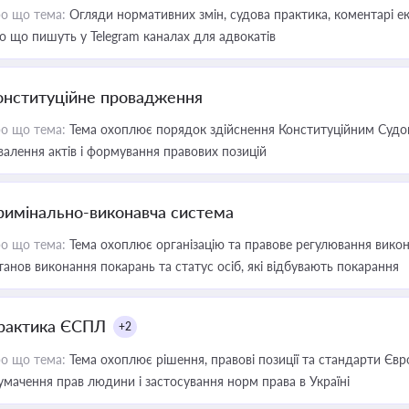
о що тема:
Огляди нормативних змін, судова практика, коментарі екс
о що пишуть у Telegram каналах для адвокатів
онституційне провадження
о що тема:
Тема охоплює порядок здійснення Конституційним Судом
валення актів і формування правових позицій
римінально-виконавча система
о що тема:
Тема охоплює організацію та правове регулювання викона
танов виконання покарань та статус осіб, які відбувають покарання
рактика ЄСПЛ
+2
о що тема:
Тема охоплює рішення, правові позиції та стандарти Євр
умачення прав людини і застосування норм права в Україні