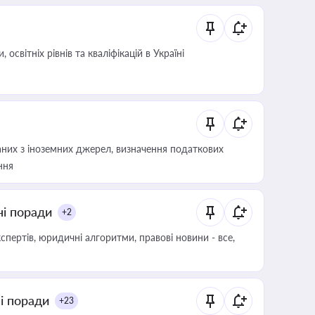
світніх рівнів та кваліфікацій в Україні
аних з іноземних джерел, визначення податкових
ння
ні поради
+2
пертів, юридичні алгоритми, правові новини - все,
ні поради
+23