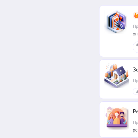
Пр
он
З
Пр
Р
Пр
ре