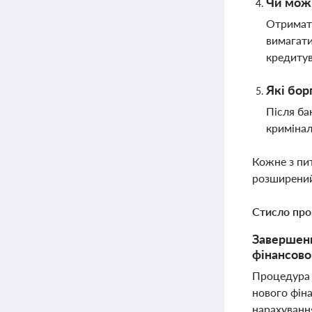
Чи можн
Отримати
вимагати
кредиту
Які бор
Після ба
кримінал
Кожне з пи
розширений
Стисло про
Завершенн
фінансовог
Процедура б
нового фін
нарахування