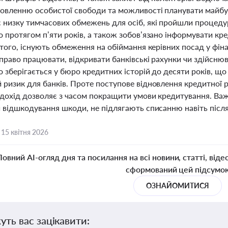
новленню особистої свободи та можливості планувати майбу
 низку тимчасових обмежень для осіб, які пройшли процеду
 протягом п’яти років, а також зобов’язано інформувати кр
 того, існують обмеження на обіймання керівних посад у фі
право працювати, відкривати банківські рахунки чи здійсню
 зберігається у бюро кредитних історій до десяти років, щ
ризик для банків. Проте поступове відновлення кредитної р
 дохід дозволяє з часом покращити умови кредитування. Важ
и відшкодування шкоди, не підлягають списанню навіть після
,
15 квітня 2026
Повний AI-огляд дня та посилання на всі новини, статті, віде
сформований цей підсумо
ОЗНАЙОМИТИСЯ
уть вас зацікавити: