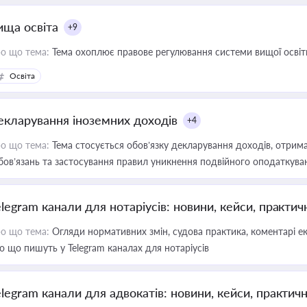
ища освіта
+9
о що тема:
Тема охоплює правове регулювання системи вищої освіти, о
Освіта
екларування іноземних доходів
+4
о що тема:
Тема стосується обов’язку декларування доходів, отрим
бов’язань та застосування правил уникнення подвійного оподаткува
elegram канали для нотаріусів: новини, кейси, практич
о що тема:
Огляди нормативних змін, судова практика, коментарі екс
о що пишуть у Telegram каналах для нотаріусів
elegram канали для адвокатів: новини, кейси, практич