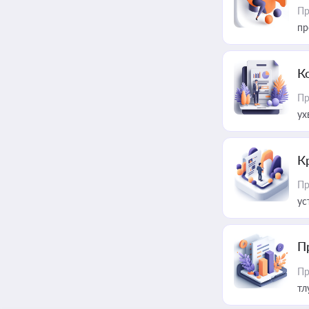
Пр
пр
К
Пр
ух
К
Пр
ус
П
Пр
тл