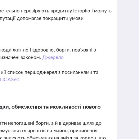
ретельно перевіряють кредитну історію і можуть
репутації допомагає покращити умови
коди життю і здоров’ю, борги, пов’язані з
визначені законом.
Джерело
вний список першоджерел з посиланнями та
 LIGA360.
ідки, обмеження та можливості нового
ати непогашені борги, а й відкриває шлях до
имує зняття арештів на майно, припинення
час зникають обмеження на виїзд за кордон, що