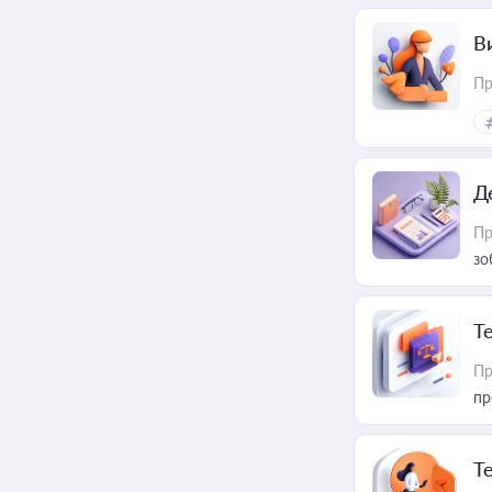
В
Пр
Д
Пр
зо
T
Пр
пр
T