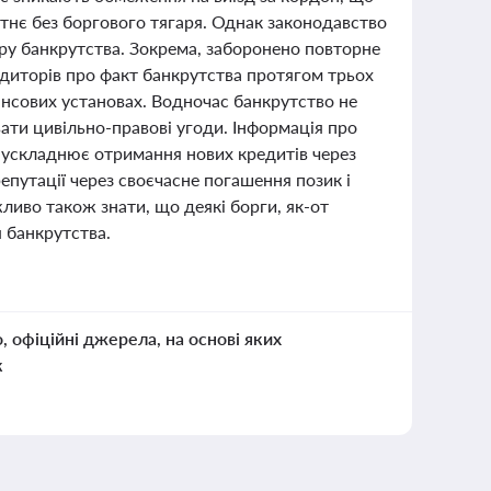
тнє без боргового тягаря. Однак законодавство
ру банкрутства. Зокрема, заборонено повторне
едиторів про факт банкрутства протягом трьох
нансових установах. Водночас банкрутство не
вати цивільно-правові угоди. Інформація про
о ускладнює отримання нових кредитів через
епутації через своєчасне погашення позик і
ливо також знати, що деякі борги, як-от
 банкрутства.
о, офіційні джерела, на основі яких
к