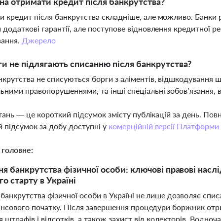
а отримати кредит після банкрутства?
 кредит після банкрутства складніше, але можливо. Банки 
 додаткові гарантії, але поступове відновлення кредитної 
вання.
Джерело
ги не підлягають списанню після банкрутства?
нкрутства не списуються борги з аліментів, відшкодування ш
ьними правопорушеннями, та інші спеціальні зобов’язання, 
тань — це короткий підсумок змісту публікацій за день. По
 підсумок за добу доступні у
комерційній версії Платформи
 головне:
я банкрутства фізичної особи: ключові правові насл
о старту в Україні
анкрутства фізичної особи в Україні не лише дозволяє спис
ансового початку. Після завершення процедури боржник отр
 штрафів і відсотків, а також захист від колекторів. Водно