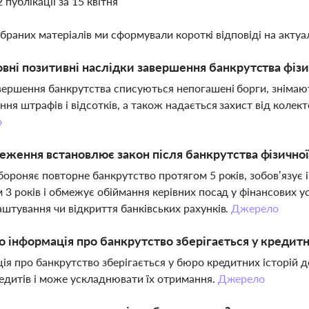
2 публікації за 15 квітня
ібраних матеріалів ми сформували короткі відповіді на актуал
овні позитивні наслідки завершення банкрутства фізи
вершення банкрутства списуються непогашені борги, знімаю
ння штрафів і відсотків, а також надається захист від колект
о
еження встановлює закон після банкрутства фізично
бороняє повторне банкрутство протягом 5 років, зобов’язує
 3 років і обмежує обіймання керівних посад у фінансових 
штування чи відкриття банківських рахунків.
Джерело
о інформація про банкрутство зберігається у кредитні
ія про банкрутство зберігається у бюро кредитних історій д
едитів і може ускладнювати їх отримання.
Джерело