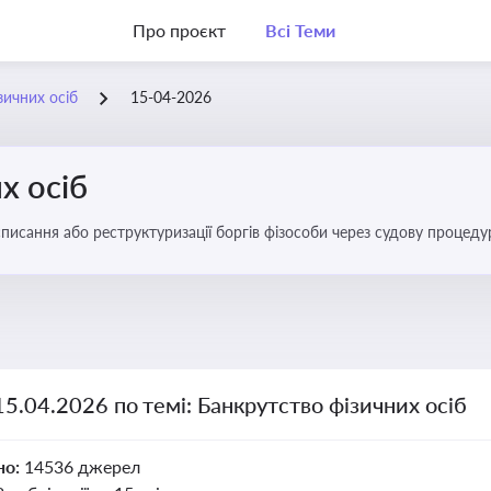
Про проєкт
Всі Теми
зичних осіб
15-04-2026
х осіб
списання або реструктуризації боргів фізособи через судову процед
ів
15.04.2026 по темі: Банкрутство фізичних осіб
но:
14536 джерел