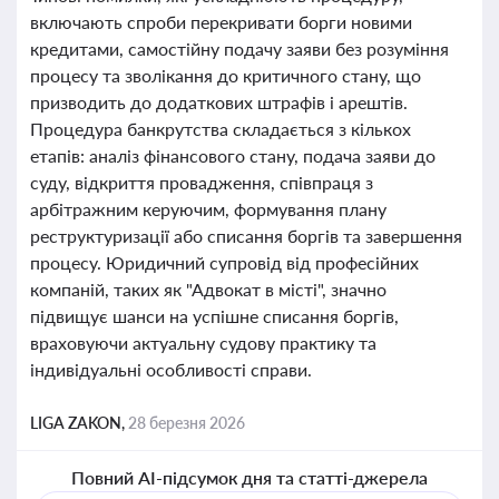
включають спроби перекривати борги новими
кредитами, самостійну подачу заяви без розуміння
процесу та зволікання до критичного стану, що
призводить до додаткових штрафів і арештів.
Процедура банкрутства складається з кількох
етапів: аналіз фінансового стану, подача заяви до
суду, відкриття провадження, співпраця з
арбітражним керуючим, формування плану
реструктуризації або списання боргів та завершення
процесу. Юридичний супровід від професійних
компаній, таких як "Адвокат в місті", значно
підвищує шанси на успішне списання боргів,
враховуючи актуальну судову практику та
індивідуальні особливості справи.
LIGA ZAKON,
28 березня 2026
Повний AI-підсумок дня та статті-джерела