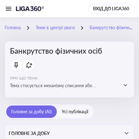
ВХІД ДО LIGA360
Головна
Теми в центрі уваги
Банкрутство фізичних осіб
Банкрутство фізичних осіб
ПРО ЩО ТЕМА:
Тема стосується механізму списання або
реструктуризації боргів фізособи через судову
процедуру банкрутства, що дозволяє захистити
права як боржника, так і кредиторів
Головне за добу (AI)
Усі публікації
ГОЛОВНЕ ЗА ДОБУ