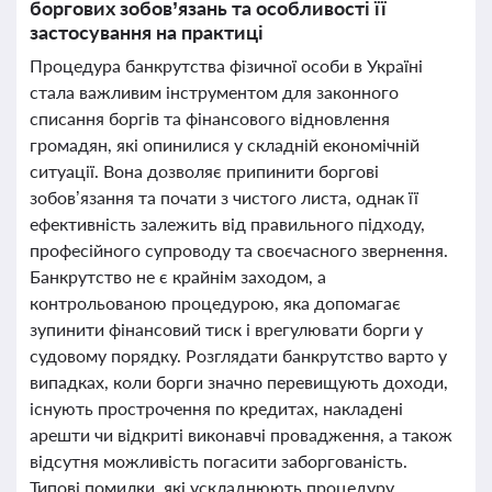
боргових зобов’язань та особливості її
застосування на практиці
Процедура банкрутства фізичної особи в Україні
стала важливим інструментом для законного
списання боргів та фінансового відновлення
громадян, які опинилися у складній економічній
ситуації. Вона дозволяє припинити боргові
зобов’язання та почати з чистого листа, однак її
ефективність залежить від правильного підходу,
професійного супроводу та своєчасного звернення.
Банкрутство не є крайнім заходом, а
контрольованою процедурою, яка допомагає
зупинити фінансовий тиск і врегулювати борги у
судовому порядку. Розглядати банкрутство варто у
випадках, коли борги значно перевищують доходи,
існують прострочення по кредитах, накладені
арешти чи відкриті виконавчі провадження, а також
відсутня можливість погасити заборгованість.
Типові помилки, які ускладнюють процедуру,