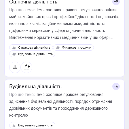
Оціночна діяльність
+9
Про що тема:
Тема охоплює правове регулювання оцінки
майна, майнових прав і професійної діяльності оцінювачів,
включно з кваліфікаційними вимогами, звітністю та
цифровими сервісами у сфері оціночної діяльності.
Відстеження нормативних і медійних змін у цій сфері
корисне для власника бізнесу, керівника, юриста або
Страхова діяльність
Фінансові послуги
бухгалтера під час оподаткування, приватизації, оренди
Будівельна діяльність
державного майна, корпоративних угод і перевірки
статусу суб'єктів оціночної діяльності
Будівельна діяльність
+6
Про що тема:
Тема охоплює правове регулювання
здійснення будівельної діяльності, порядок отримання
дозвільних документів та проходження державного
контролю
Будівельна діяльність