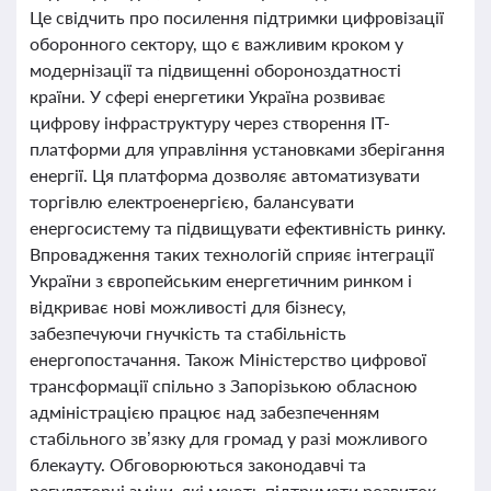
Це свідчить про посилення підтримки цифровізації
оборонного сектору, що є важливим кроком у
модернізації та підвищенні обороноздатності
країни. У сфері енергетики Україна розвиває
цифрову інфраструктуру через створення ІТ-
платформи для управління установками зберігання
енергії. Ця платформа дозволяє автоматизувати
торгівлю електроенергією, балансувати
енергосистему та підвищувати ефективність ринку.
Впровадження таких технологій сприяє інтеграції
України з європейським енергетичним ринком і
відкриває нові можливості для бізнесу,
забезпечуючи гнучкість та стабільність
енергопостачання. Також Міністерство цифрової
трансформації спільно з Запорізькою обласною
адміністрацією працює над забезпеченням
стабільного зв’язку для громад у разі можливого
блекауту. Обговорюються законодавчі та
регуляторні зміни, які мають підтримати розвиток