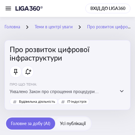
ВХІД ДО LIGA360
Головна
Теми в центрі уваги
Про розвиток цифрової інфраструктури
Про розвиток цифрової
інфраструктури
ПРО ЩО ТЕМА:
Ухвалено Закон про спрощення процедури
відведення земельних ділянок для розвитку цифрової
Будівельна діяльність
IT-індустрія
інфраструктури
Головне за добу (AI)
Усі публікації