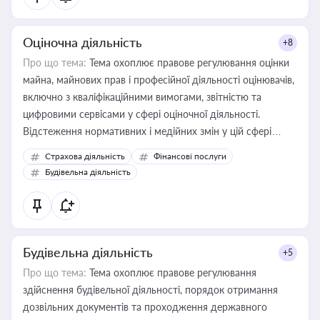
Оціночна діяльність
+8
Про що тема:
Тема охоплює правове регулювання оцінки
майна, майнових прав і професійної діяльності оцінювачів,
включно з кваліфікаційними вимогами, звітністю та
цифровими сервісами у сфері оціночної діяльності.
Відстеження нормативних і медійних змін у цій сфері
корисне для власника бізнесу, керівника, юриста або
Страхова діяльність
Фінансові послуги
бухгалтера під час оподаткування, приватизації, оренди
Будівельна діяльність
державного майна, корпоративних угод і перевірки
статусу суб'єктів оціночної діяльності
Будівельна діяльність
+5
Про що тема:
Тема охоплює правове регулювання
здійснення будівельної діяльності, порядок отримання
дозвільних документів та проходження державного