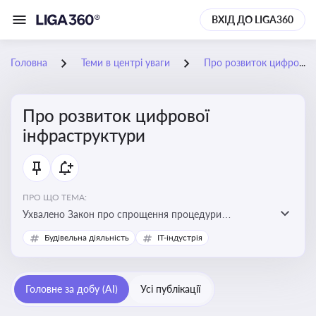
ВХІД ДО LIGA360
Головна
Теми в центрі уваги
Про розвиток цифрової інфраструктури
Про розвиток цифрової
інфраструктури
ПРО ЩО ТЕМА:
Ухвалено Закон про спрощення процедури
відведення земельних ділянок для розвитку цифрової
Будівельна діяльність
IT-індустрія
інфраструктури
Головне за добу (AI)
Усі публікації