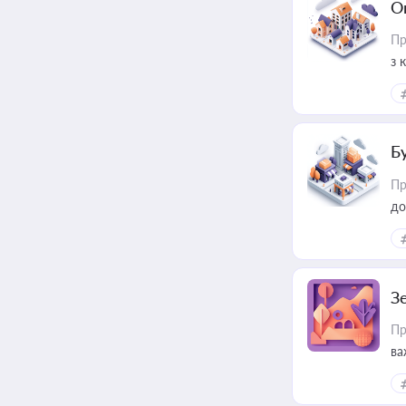
О
Пр
з 
ме
пр
Б
Пр
до
З
Пр
ва
ре