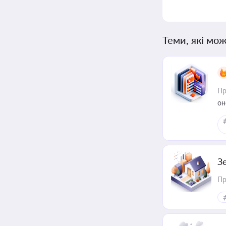
Теми, які мож
Пр
он
З
Пр