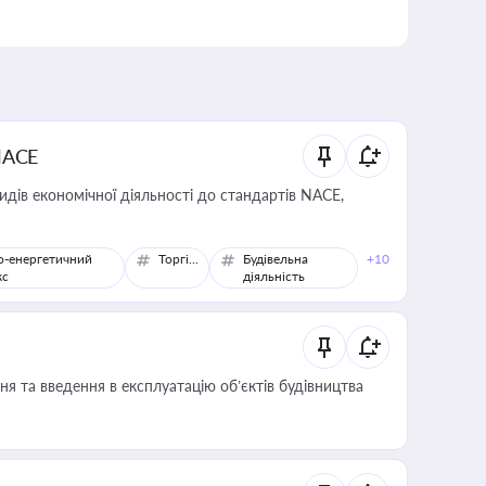
NACE
идів економічної діяльності до стандартів NACE,
о-енергетичний
Торгівля
Будівельна
+10
кс
діяльність
я та введення в експлуатацію об’єктів будівництва