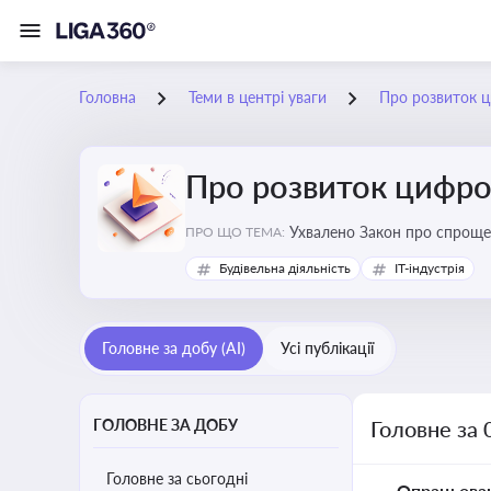
Головна
Теми в центрі уваги
Про розвиток ц
Про розвиток цифро
Ухвалено Закон про спроще
ПРО ЩО ТЕМА:
Будівельна діяльність
IT-індустрія
Головне за добу (AI)
Усі публікації
ГОЛОВНЕ ЗА ДОБУ
Головне за 
Головне за сьогодні
Опрацьова