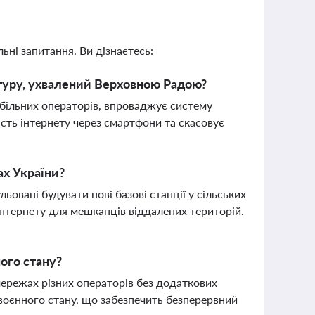
ьні запитання. Ви дізнаєтесь:
ктуру, ухвалений Верховною Радою?
обільних операторів, впроваджує систему
ість інтернету через смартфони та скасовує
ах України?
овані будувати нові базові станції у сільських
нтернету для мешканців віддалених територій.
ного стану?
мережах різних операторів без додаткових
 воєнного стану, що забезпечить безперервний