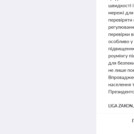
швидкості 
мережі для 
перевіряти 
регулюванн
перевірки 
особливо у 
підвищенню
роумінгу п
для безпеки
не лише пок
Впроваджен
населення 
Президентом
LIGA ZAKON