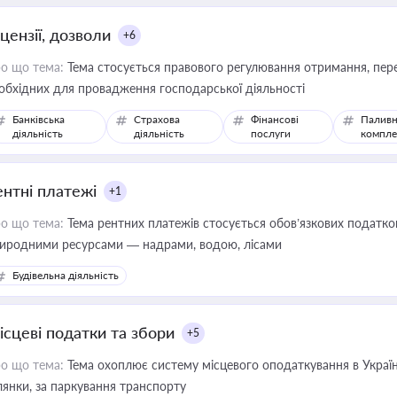
цензії, дозволи
+6
о що тема:
Тема стосується правового регулювання отримання, пере
обхідних для провадження господарської діяльності
Банківська
Страхова
Фінансові
Паливн
діяльність
діяльність
послуги
компле
ентні платежі
+1
о що тема:
Тема рентних платежів стосується обов’язкових податков
иродними ресурсами — надрами, водою, лісами
Будівельна діяльність
ісцеві податки та збори
+5
о що тема:
Тема охоплює систему місцевого оподаткування в Україні
ділянки, за паркування транспорту