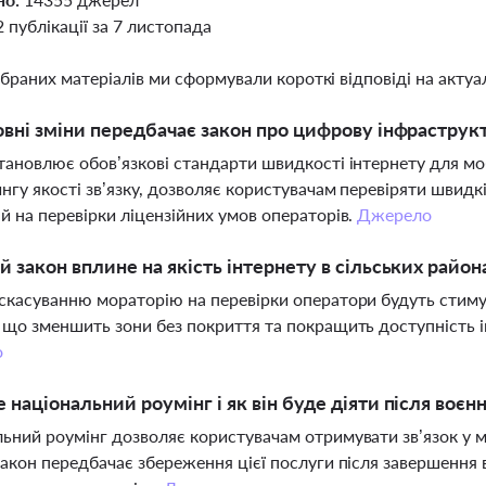
2 публікації за 7 листопада
ібраних матеріалів ми сформували короткі відповіді на актуал
овні зміни передбачає закон про цифрову інфрастру
тановлює обов’язкові стандарти швидкості інтернету для м
нгу якості зв’язку, дозволяє користувачам перевіряти швидк
й на перевірки ліцензійних умов операторів.
Джерело
й закон вплине на якість інтернету в сільських район
скасуванню мораторію на перевірки оператори будуть стимуль
 що зменшить зони без покриття та покращить доступність і
о
 національний роумінг і як він буде діяти після воєн
ьний роумінг дозволяє користувачам отримувати зв’язок у 
Закон передбачає збереження цієї послуги після завершення