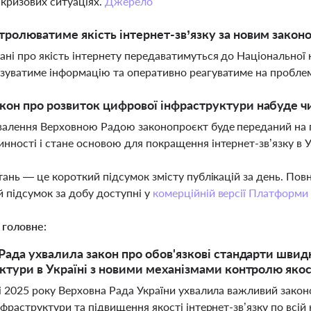
у кризових ситуаціях.
Джерело
тролюватиме якість інтернет-зв’язку за новим закон
дані про якість інтернету передаватимуться до Національної 
ізуватиме інформацію та оперативно реагуватиме на пробле
кон про розвиток цифрової інфраструктури набуде ч
валення Верховною Радою законопроєкт буде переданий на 
инності і стане основою для покращення інтернет-зв’язку в У
тань — це короткий підсумок змісту публікацій за день. По
 підсумок за добу доступні у
комерційній версії Платформи
 головне:
Рада ухвалила закон про обов'язкові стандарти швид
ктури в Україні з новими механізмами контролю якост
і 2025 року Верховна Рада України ухвалила важливий зако
фраструктури та підвищення якості інтернет-зв’язку по всій 