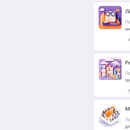
Лі
Пр
не
Р
Пр
пр
М
Пр