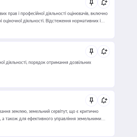
х прав і професійної діяльності оцінювачів, включно
і оціночної діяльності. Відстеження нормативних і
иста або бухгалтера під час оподаткування,
 статусу суб'єктів оціночної діяльності
ої діяльності, порядок отримання дозвільних
ування землею, земельний сервітут, що є критично
, а також для ефективного управління земельними