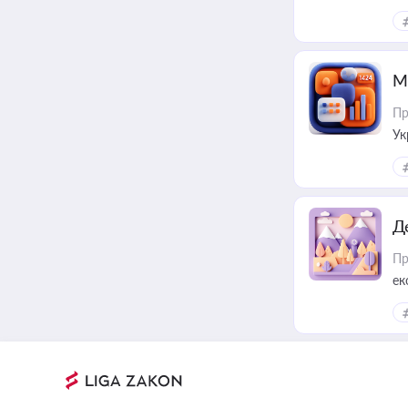
М
Пр
Ук
ін
Д
Пр
ек