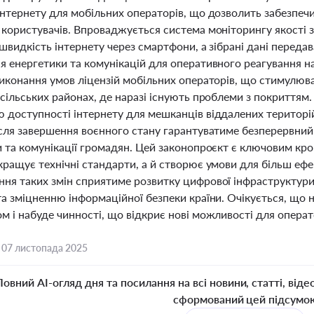
інтернету для мобільних операторів, що дозволить забезпеч
користувачів. Впроваджується система моніторингу якості з
швидкість інтернету через смартфони, а зібрані дані передав
я енергетики та комунікацій для оперативного реагування н
виконання умов ліцензій мобільних операторів, що стимулюв
сільських районах, де наразі існують проблеми з покриттям
 доступності інтернету для мешканців віддалених територій
ісля завершення воєнного стану гарантуватиме безперервний 
 та комунікації громадян. Цей законопроєкт є ключовим кро
ращує технічні стандарти, а й створює умови для більш ефе
ня таких змін сприятиме розвитку цифрової інфраструктури
та зміцненню інформаційної безпеки країни. Очікується, щ
 і набуде чинності, що відкриє нові можливості для операто
,
07 листопада 2025
Повний AI-огляд дня та посилання на всі новини, статті, віде
сформований цей підсумо