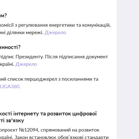
ом?
комісії з регулювання енергетики та комунікацій,
мні ділянки мережі.
Джерело
инності?
підпис Президенту. Після підписання документ
країні.
Джерело
вний список першоджерел з посиланнями та
 LIGA360.
кості інтернету та розвиток цифрової
і зв’язку
нопроєкт №12094, спрямований на розвиток
країні. Закон встановлює обов’язкові стандарти