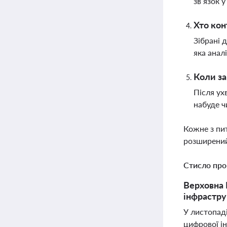
зв’язок 
Хто кон
Зібрані 
яка анал
Коли за
Після ух
набуде ч
Кожне з пи
розширений
Стисло про
Верховна 
інфрастру
У листопад
цифрової ін