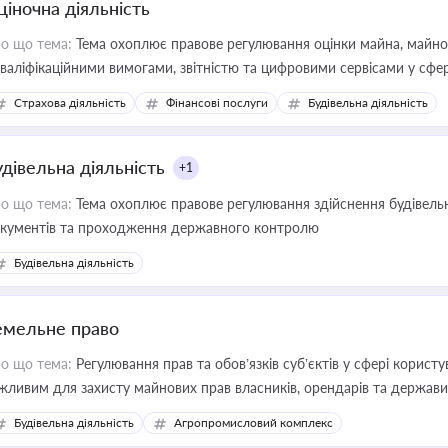
ціночна діяльність
о що тема:
Тема охоплює правове регулювання оцінки майна, майнови
кваліфікаційними вимогами, звітністю та цифровими сервісами у сфер
дійних змін у цій сфері корисне для власника бізнесу, керівника, юр
Страхова діяльність
Фінансові послуги
Будівельна діяльність
иватизації, оренди державного майна, корпоративних угод і перевірки
удівельна діяльність
+1
о що тема:
Тема охоплює правове регулювання здійснення будівельн
кументів та проходження державного контролю
Будівельна діяльність
емельне право
о що тема:
Регулювання прав та обов’язків суб’єктів у сфері корист
жливим для захисту майнових прав власників, орендарів та держави
сурсами
Будівельна діяльність
Агропромисловий комплекс