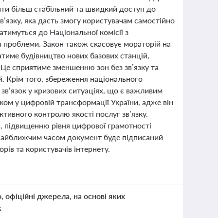
ити більш стабільний та швидкий доступ до
в’язку, яка дасть змогу користувачам самостійно
атимуться до Національної комісії з
а проблеми. Закон також скасовує мораторій на
атиме будівництво нових базових станцій,
. Це сприятиме зменшенню зон без зв’язку та
. Крім того, збереження національного
зв’язок у кризових ситуаціях, що є важливим
ком у цифровій трансформації України, адже він
ктивного контролю якості послуг зв’язку.
, підвищенню рівня цифрової грамотності
о найближчим часом документ буде підписаний
рів та користувачів інтернету.
о, офіційні джерела, на основі яких
к