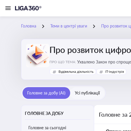
Головна
Теми в центрі уваги
Про розвиток ц
Про розвиток цифро
Ухвалено Закон про спроще
ПРО ЩО ТЕМА:
Будівельна діяльність
IT-індустрія
Головне за добу (AI)
Усі публікації
ГОЛОВНЕ ЗА ДОБУ
Головне за 
Головне за сьогодні
Опрацьова