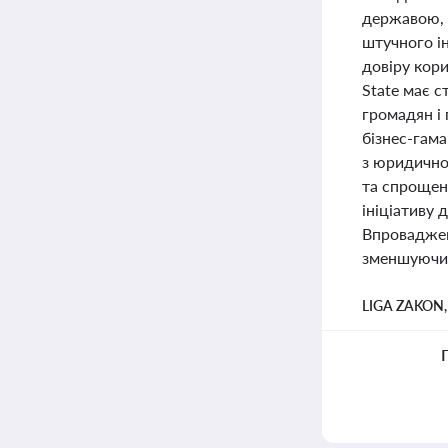
державою, 
штучного і
довіру кори
State має 
громадян і
бізнес-гам
з юридично
та спрощен
ініціативу 
Впроваджен
зменшуючи 
LIGA ZAKON