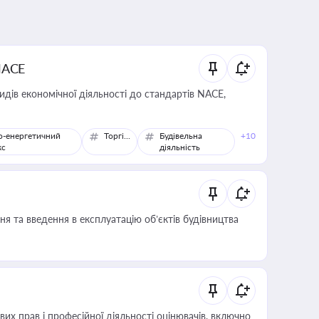
NACE
идів економічної діяльності до стандартів NACE,
о-енергетичний
Торгівля
Будівельна
+10
кс
діяльність
я та введення в експлуатацію об’єктів будівництва
х прав і професійної діяльності оцінювачів, включно