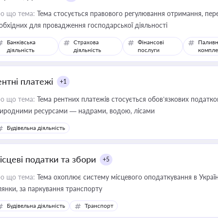
о що тема:
Тема стосується правового регулювання отримання, пере
обхідних для провадження господарської діяльності
Банківська
Страхова
Фінансові
Паливн
діяльність
діяльність
послуги
компле
ентні платежі
+1
о що тема:
Тема рентних платежів стосується обов’язкових податков
иродними ресурсами — надрами, водою, лісами
Будівельна діяльність
ісцеві податки та збори
+5
о що тема:
Тема охоплює систему місцевого оподаткування в Україні
ділянки, за паркування транспорту
Будівельна діяльність
Транспорт