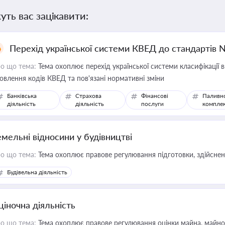
уть вас зацікавити:
Перехід української системи КВЕД до стандартів 
о що тема:
Тема охоплює перехід української системи класифікації в
овлення кодів КВЕД та пов'язані нормативні зміни
Банківська
Страхова
Фінансові
Паливн
діяльність
діяльність
послуги
компле
емельні відносини у будівництві
о що тема:
Тема охоплює правове регулювання підготовки, здійсненн
Будівельна діяльність
ціночна діяльність
о що тема:
Тема охоплює правове регулювання оцінки майна, майнови