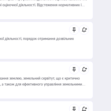
і оціночної діяльності. Відстеження нормативних і
иста або бухгалтера під час оподаткування,
 статусу суб'єктів оціночної діяльності
ої діяльності, порядок отримання дозвільних
ування землею, земельний сервітут, що є критично
, а також для ефективного управління земельними