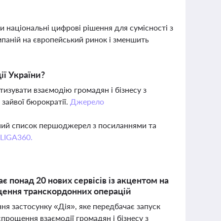
и національні цифрові рішення для сумісності з
паній на європейський ринок і зменшить
ії України?
тизувати взаємодію громадян і бізнесу з
зайвої бюрократії.
Джерело
вний список першоджерел з посиланнями та
 LIGA360.
 понад 20 нових сервісів із акцентом на
щення транскордонних операцій
ня застосунку «Дія», яке передбачає запуск
спрощення взаємодії громадян і бізнесу з