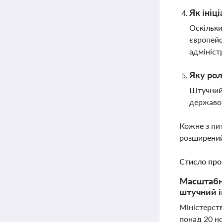
Як ініц
Оскільки
європейс
адмініст
Яку рол
Штучний 
державою
Кожне з пи
розширений
Стисло про
Масштабне
штучний і
Міністерст
понад 20 но