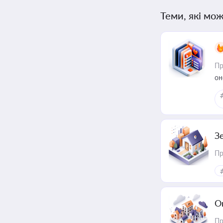
Теми, які мож
Пр
он
З
Пр
О
Пр