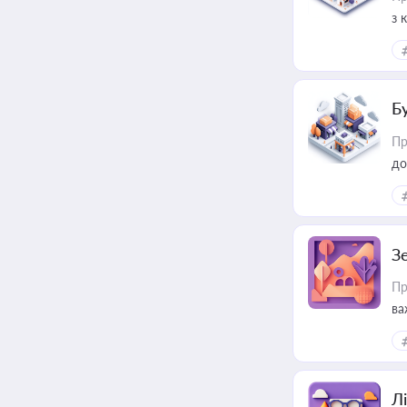
з 
ме
пр
Б
Пр
до
З
Пр
ва
ре
Лі