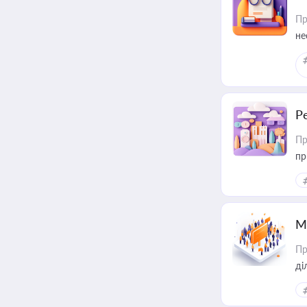
Пр
не
Р
Пр
пр
М
Пр