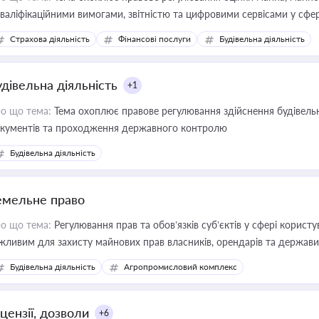
кваліфікаційними вимогами, звітністю та цифровими сервісами у сфер
дійних змін у цій сфері корисне для власника бізнесу, керівника, юр
Страхова діяльність
Фінансові послуги
Будівельна діяльність
иватизації, оренди державного майна, корпоративних угод і перевірки
удівельна діяльність
+1
о що тема:
Тема охоплює правове регулювання здійснення будівельн
кументів та проходження державного контролю
Будівельна діяльність
емельне право
о що тема:
Регулювання прав та обов’язків суб’єктів у сфері корист
жливим для захисту майнових прав власників, орендарів та держави
сурсами
Будівельна діяльність
Агропромисловий комплекс
цензії, дозволи
+6