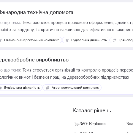
іжнародна технічна допомога
о що тема:
Тема охоплює процеси правового оформлення, адміністр
раїні з-за кордону, і є критично важливою для ефективного використ
фраструктурних проєктів
Паливно-енергетичний комплекс
Будівельна діяльність
Транспо
еревообробне виробництво
о що тема:
Тема стосується організації та контролю процесів перер
ологічних вимог і безпеки праці на деревообробних підприємствах
Будівельна діяльність
Агропромисловий комплекс
Каталог рішень
Liga360: Керівник
Зн