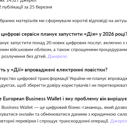
2 публікації за 25 березня
ібраних матеріалів ми сформували короткі відповіді на актуал
і цифрові сервіси планує запустити «Дія» у 2026 році
анує запустити понад 20 нових цифрових послуг, включно з 
ним військовим обліком, а також спрощеними процедурами 
 розлучення без дітей.
Джерело
ть у «Дії» впроваджені електронні повістки?
стерство цифрової трансформації України не планує впровадж
одуктах, щоб зберегти довіру користувачів і не перетворюва
 European Business Wallet і яку проблему він вирішує
 Business Wallet — це цифровий бізнес-гаманець, який дозв
куватися онлайн та обмінюватися даними з юридичною сило
овторні перевірки і спрощує транскордонні операції.
Джере