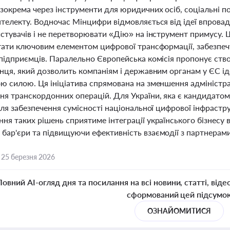
зокрема через інструменти для юридичних осіб, соціальні п
нтелекту. Водночас Мінцифри відмовляється від ідеї впрова
стувачів і не перетворювати «Дію» на інструмент примусу. 
стати ключовим елементом цифрової трансформації, забезпеч
 підприємців. Паралельно Європейська комісія пропонує ств
анця, який дозволить компаніям і державним органам у ЄС і
ю силою. Ця ініціатива спрямована на зменшення адміністр
ня транскордонних операцій. Для України, яка є кандидатом
для забезпечення сумісності національної цифрової інфраст
ня таких рішень сприятиме інтеграції українського бізнесу
бар'єри та підвищуючи ефективність взаємодії з партнерам
,
25 березня 2026
Повний AI-огляд дня та посилання на всі новини, статті, віде
сформований цей підсумо
ОЗНАЙОМИТИСЯ