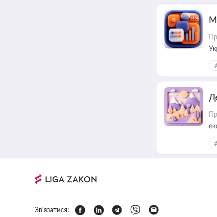
М
Пр
Ук
ін
Д
Пр
ек
Зв'язатися: