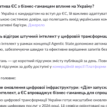
іатива ЄС з бізнес-гаманцем вплине на Україну?
 Україна є кандидатом на вступ до ЄС, їй важливо адаптуват
ькою системою довіри, що полегшить вихід українських ком
ративні бар'єри.
Джерело
ь відіграє штучний інтелект у цифровій трансформац
інтелект у рамках концепції Agentic State допоможе автома
, забезпечуючи швидке та ефективне вирішення запитів без 
тань — це короткий підсумок змісту публікацій за день. По
 підсумок за добу доступні у
комерційній версії Платформи
 головне:
 оновлення цифрової інфраструктури: «Дія» запускає
нтелект, а ЄС впроваджує бізнес-гаманець для спро
во цифрової трансформації України готує масштабне оновлен
вих цифрових послуг у 2026 році. Ці сервіси орієнтовані на 