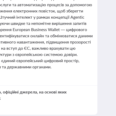
ослуги та автоматизацію процесів за допомогою
дження електронних повісток, щоб зберегти
Штучний інтелект у рамках концепції Agentic
уючи швидке та непомітне вирішення запитів
орення European Business Wallet — цифрового
дентифікуватися онлайн та обмінюватися даними
ативного навантаження, підвищення прозорості
 на вступ до ЄС, важливо врахувати цю
руктури з європейською системою довіри.
 в єдиний європейський цифровий простір,
и та державними органами.
о, офіційні джерела, на основі яких
к