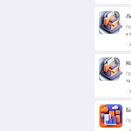
пр
Л
Пр
у 
ри
К
Пр
та
Ба
Пр