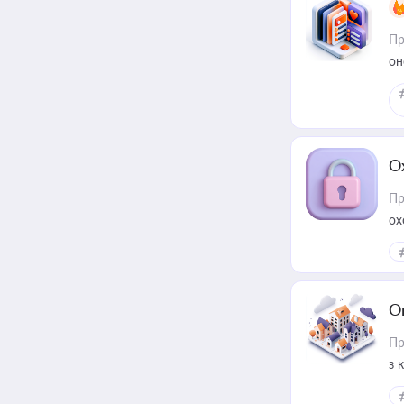
Пр
он
О
Пр
ох
О
Пр
з 
ме