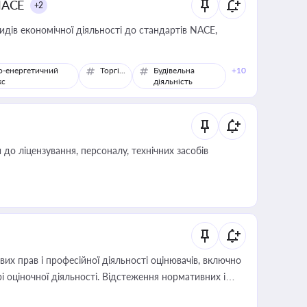
NACE
+2
идів економічної діяльності до стандартів NACE,
о-енергетичний
Торгівля
Будівельна
+10
кс
діяльність
о ліцензування, персоналу, технічних засобів
х прав і професійної діяльності оцінювачів, включно
і оціночної діяльності. Відстеження нормативних і
иста або бухгалтера під час оподаткування,