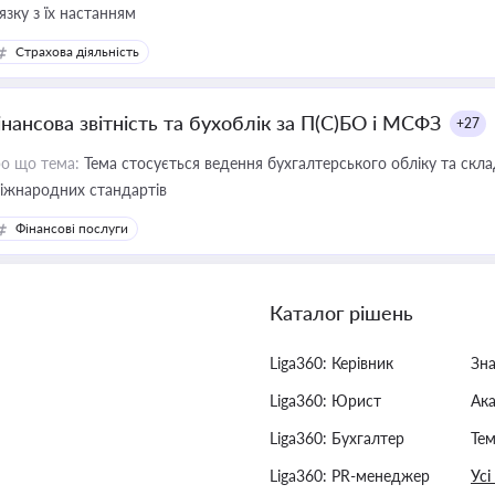
'язку з їх настанням
Страхова діяльність
інансова звітність та бухоблік за П(С)БО і МСФЗ
+27
о що тема:
Тема стосується ведення бухгалтерського обліку та скла
міжнародних стандартів
Фінансові послуги
Каталог рішень
Liga360: Керівник
Зн
Liga360: Юрист
Ак
Liga360: Бухгалтер
Тем
Liga360: PR-менеджер
Усі