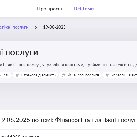
Про проєкт
Всі Теми
атіжні послуги
19-08-2025
і послуги
Про регулювання фінансових і платіжних послуг, управління коштами, прийм
ьність
Страхова діяльність
Фінансові послуги
Управління ак
19.08.2025 по темі: Фінансові та платіжні послу
но:
14258 джерел