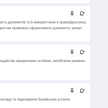
 статусу суб'єктів оціночної діяльності
сть документів та їх використання в правовідносинах,
а юристам правильно оформлювати документи, уникати
влади та контрагентами
нодавства юридичними особами, запобігання ризикам
нагляду та ліцензування банківських установ