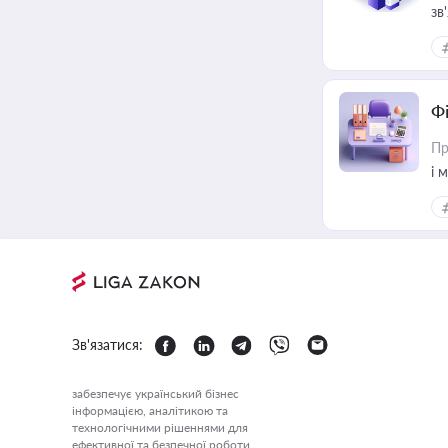
зв
Ф
Пр
і 
Зв'язатися:
забезпечує український бізнес
інформацією, аналітикою та
технологічними рішеннями для
ефективної та безпечної роботи.