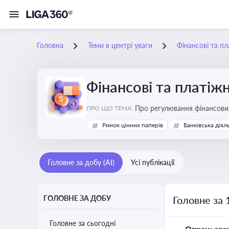
Головна
Теми в центрі уваги
Фінансові та пл
Фінансові та платіжн
ПРО ЩО ТЕМА:
Ринок цінних паперів
Банківська діял
Головне за добу (AI)
Усі публікації
ГОЛОВНЕ ЗА ДОБУ
Головне за 
Головне за сьогодні
Опрацьова