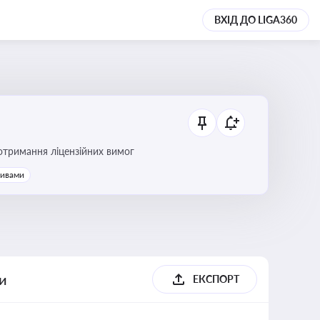
ВХІД ДО LIGA360
ання платежів та дотримання ліцензійних вимог
тивами
ги
ЕКСПОРТ