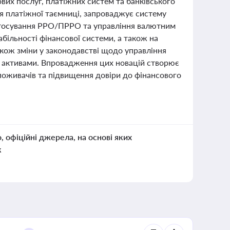
ових послуг, платіжних систем та банківського
я платіжної таємниці, запроваджує систему
астосування РРО/ПРРО та управління валютним
абільності фінансової системи, а також на
кож зміни у законодавстві щодо управління
 активами. Впровадження цих новацій створює
поживачів та підвищення довіри до фінансового
о, офіційні джерела, на основі яких
к