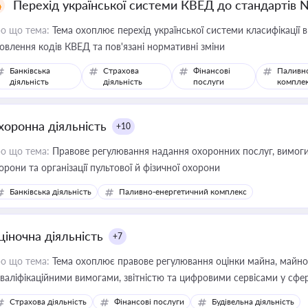
Перехід української системи КВЕД до стандартів 
о що тема:
Тема охоплює перехід української системи класифікації в
овлення кодів КВЕД та пов'язані нормативні зміни
Банківська
Страхова
Фінансові
Паливн
діяльність
діяльність
послуги
компле
хоронна діяльність
+10
о що тема:
Правове регулювання надання охоронних послуг, вимоги д
орони та організації пультової й фізичної охорони
Банківська діяльність
Паливно-енергетичний комплекс
ціночна діяльність
+7
о що тема:
Тема охоплює правове регулювання оцінки майна, майнови
кваліфікаційними вимогами, звітністю та цифровими сервісами у сфер
дійних змін у цій сфері корисне для власника бізнесу, керівника, юр
Страхова діяльність
Фінансові послуги
Будівельна діяльність