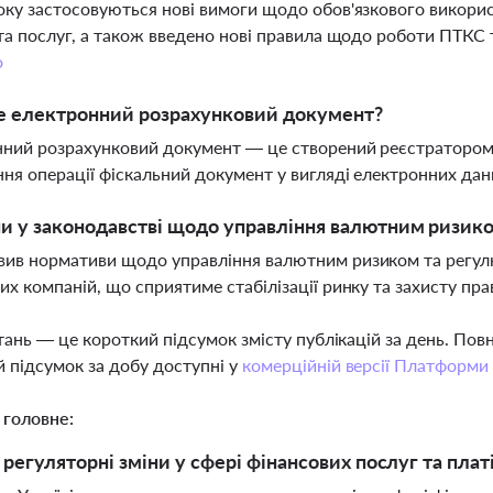
оку застосовуються нові вимоги щодо обов'язкового викорис
 та послуг, а також введено нові правила щодо роботи ПТКС
о
е електронний розрахунковий документ?
нний розрахунковий документ — це створений реєстратором
ня операції фіскальний документ у вигляді електронних дани
ни у законодавстві щодо управління валютним ризик
ив нормативи щодо управління валютним ризиком та регулю
их компаній, що сприятиме стабілізації ринку та захисту пр
тань — це короткий підсумок змісту публікацій за день. По
 підсумок за добу доступні у
комерційній версії Платформи
 головне:
 регуляторні зміни у сфері фінансових послуг та плат