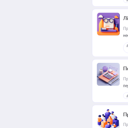
Лі
Пр
не
П
Пр
пе
П
Пр