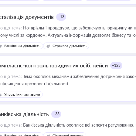
иватизації, оренди державного майна, корпоративних угод і перевірки
егалізація документів
+13
о що тема:
Нотаріальні процедури, що забезпечують юридичну чинні
тому числі за кордоном. Актуальна інформація дозволяє бізнесу т
зиків недійсності та забезпечувати їх належне прийняття органами 
Банківська діяльність
Страхова діяльність
омплаєнс-контроль юридичних осіб: кейси
+123
о що тема:
Тема охоплює механізми забезпечення дотримання зако
 підвищення прозорості діяльності
Управління активами
нківська діяльність
+33
о що тема:
Банківська діяльність охоплює всі аспекти регулювання, 
Банківська діяльність
Фінансові послуги