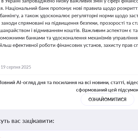
 в Україні запроваджено низку важливих змін у сфері фінанс
я. Національний банк пропонує нові правила щодо розкритт
 банкінгу, а також удосконалює регуляторні норми щодо з
 заходи спрямовані на підвищення безпеки, прозорості та ст
 шахрайством і відмиванням коштів. Важливим аспектом є та
оможними банками та удосконалення механізмів управління
більш ефективної роботи фінансових установ, захисту прав с
,
19 серпня 2025
Повний AI-огляд дня та посилання на всі новини, статті, віде
сформований цей підсумо
ОЗНАЙОМИТИСЯ
уть вас зацікавити: