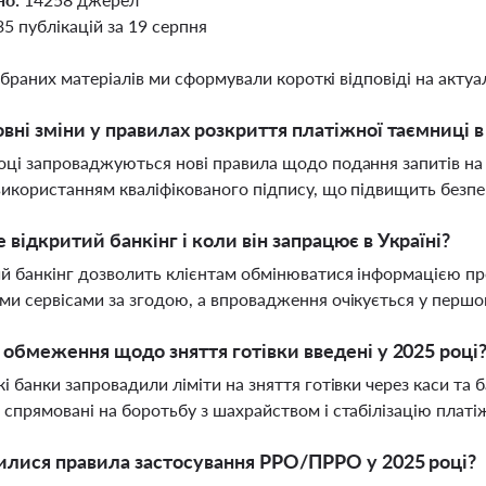
35 публікацій за 19 серпня
ібраних матеріалів ми сформували короткі відповіді на актуал
овні зміни у правилах розкриття платіжної таємниці в 
оці запроваджуються нові правила щодо подання запитів на 
використанням кваліфікованого підпису, що підвищить безпе
 відкритий банкінг і коли він запрацює в Україні?
й банкінг дозволить клієнтам обмінюватися інформацією про
ми сервісами за згодою, а впровадження очікується у першо
і обмеження щодо зняття готівки введені у 2025 році
кі банки запровадили ліміти на зняття готівки через каси та 
 спрямовані на боротьбу з шахрайством і стабілізацію платі
илися правила застосування РРО/ПРРО у 2025 році?