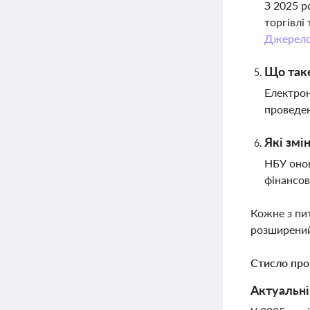
З 2025 р
торгівлі
Джерел
Що так
Електро
проведен
Які змі
НБУ онов
фінансов
Кожне з пи
розширений
Стисло про
Актуальні