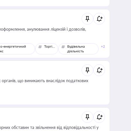
оформлення, анулювання ліцензій і дозволів,
о-енергетичний
Торгівля
Будівельна
+2
кс
діяльність
 органів, що виникають внаслідок податкових
них обставин та звільнення від відповідальності у