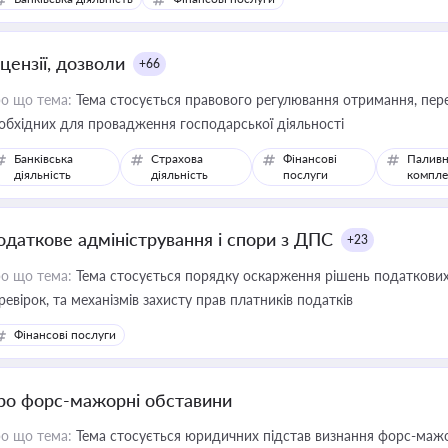
цензії, дозволи
+66
о що тема:
Тема стосується правового регулювання отримання, пере
обхідних для провадження господарської діяльності
Банківська
Страхова
Фінансові
Паливн
діяльність
діяльність
послуги
компле
одаткове адміністрування і спори з ДПС
+23
о що тема:
Тема стосується порядку оскарження рішень податкових
ревірок, та механізмів захисту прав платників податків
Фінансові послуги
ро форс-мажорні обставини
о що тема:
Тема стосується юридичних підстав визнання форс-мажор