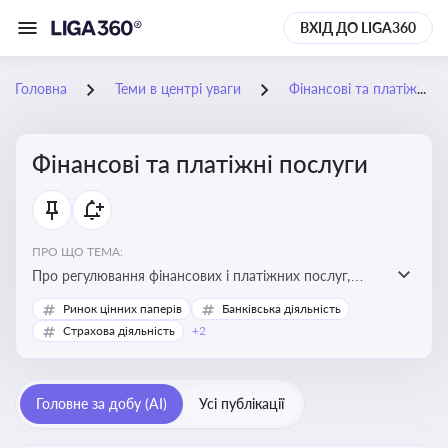
ВХІД ДО LIGA360
Головна
Теми в центрі уваги
Фінансові та платіжні послуги
Фінансові та платіжні послуги
ПРО ЩО ТЕМА:
Про регулювання фінансових і платіжних послуг,
управління коштами, приймання платежів та
Ринок цінних паперів
Банківська діяльність
дотримання ліцензійних вимог
Страхова діяльність
+2
Головне за добу (AI)
Усі публікації