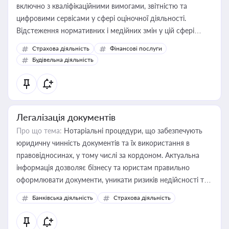
включно з кваліфікаційними вимогами, звітністю та
цифровими сервісами у сфері оціночної діяльності.
Відстеження нормативних і медійних змін у цій сфері
корисне для власника бізнесу, керівника, юриста або
Страхова діяльність
Фінансові послуги
бухгалтера під час оподаткування, приватизації, оренди
Будівельна діяльність
державного майна, корпоративних угод і перевірки
статусу суб'єктів оціночної діяльності
Легалізація документів
Про що тема:
Нотаріальні процедури, що забезпечують
юридичну чинність документів та їх використання в
правовідносинах, у тому числі за кордоном. Актуальна
інформація дозволяє бізнесу та юристам правильно
оформлювати документи, уникати ризиків недійсності та
забезпечувати їх належне прийняття органами влади та
Банківська діяльність
Страхова діяльність
контрагентами