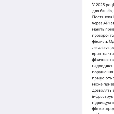
У 2025 році
для банків,
Постанова 
через API з
мають приве
прозорої т
фінанси. О
легалізує р
криптоактив
фізичних та
надходженн
порушення з
працюють з
може призве
дозволять У
інфраструк
підвищують
фінтех-прод