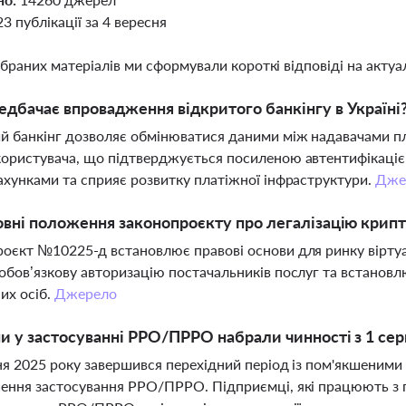
23 публікації за 4 вересня
ібраних матеріалів ми сформували короткі відповіді на актуал
дбачає впровадження відкритого банкінгу в Україні
й банкінг дозволяє обмінюватися даними між надавачами пл
ористувача, що підтверджується посиленою автентифікаціє
ахунками та сприяє розвитку платіжної інфраструктури.
Дже
овні положення законопроєкту про легалізацію крипт
оєкт №10225-д встановлює правові основи для ринку віртуаль
обов’язкову авторизацію постачальників послуг та встановл
их осіб.
Джерело
ни у застосуванні РРО/ПРРО набрали чинності з 1 сер
ня 2025 року завершився перехідний період із пом'якшеними 
ення застосування РРО/ПРРО. Підприємці, які працюють з г