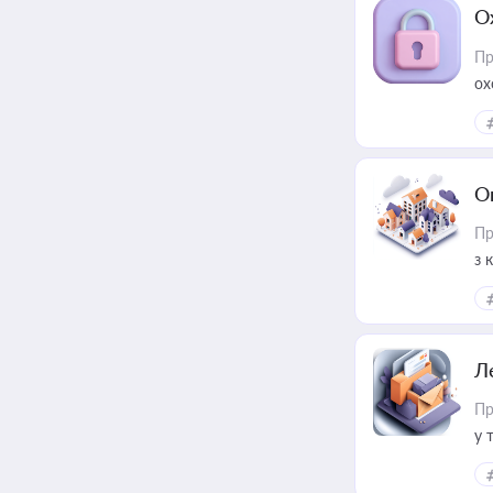
О
Пр
ох
О
Пр
з 
ме
пр
Л
Пр
у 
ри