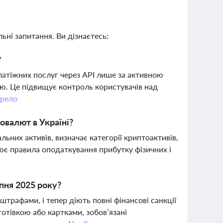
ьні запитання. Ви дізнаєтесь:
?
атіжних послуг через API лише за активною
ю. Це підвищує контроль користувачів над
рело
овалют в Україні?
них активів, визначає категорії криптоактивів,
ює правила оподаткування прибутку фізичних і
пня 2025 року?
штрафами, і тепер діють повні фінансові санкції
отівкою або картками, зобов’язані