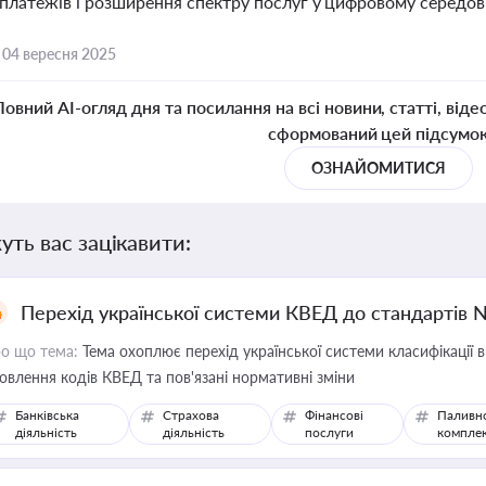
 платежів і розширення спектру послуг у цифровому середов
,
04 вересня 2025
Повний AI-огляд дня та посилання на всі новини, статті, віде
сформований цей підсумо
ОЗНАЙОМИТИСЯ
уть вас зацікавити:
Перехід української системи КВЕД до стандартів 
о що тема:
Тема охоплює перехід української системи класифікації в
овлення кодів КВЕД та пов'язані нормативні зміни
Банківська
Страхова
Фінансові
Паливн
діяльність
діяльність
послуги
компле