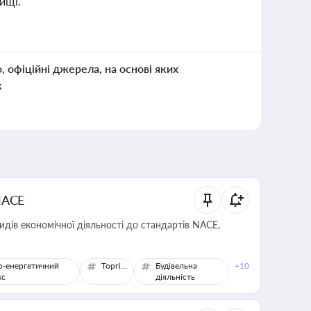
ищі.
о, офіційні джерела, на основі яких
к
NACE
идів економічної діяльності до стандартів NACE,
о-енергетичний
Торгівля
Будівельна
+10
кс
діяльність