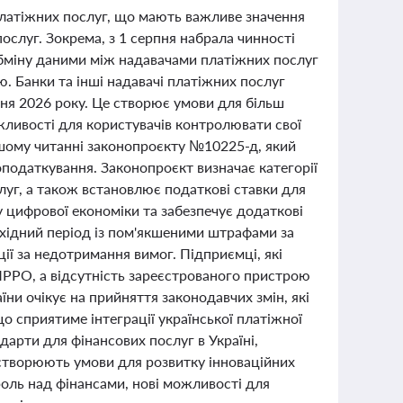
а платіжних послуг, що мають важливе значення
послуг. Зокрема, з 1 серпня набрала чинності
бміну даними між надавачами платіжних послуг
. Банки та інші надавачі платіжних послуг
чня 2026 року. Це створює умови для більш
жливості для користувачів контролювати свої
шому читанні законопроєкту №10225-д, який
 оподаткування. Законопроєкт визначає категорії
луг, а також встановлює податкові ставки для
у цифрової економіки та забезпечує додаткові
хідний період із пом'якшеними штрафами за
ії за недотримання вимог. Підприємці, які
ПРРО, а відсутність зареєстрованого пристрою
ни очікує на прийняття законодавчих змін, які
що сприятиме інтеграції української платіжної
арти для фінансових послуг в Україні,
 створюють умови для розвитку інноваційних
роль над фінансами, нові можливості для