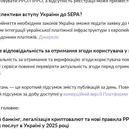
овувати РРО/ПРРО, а відсутність реєстрації може призвест
спективи вступу України до SEPA?
ийняття необхідних законів Україна зможе подати заявку до 
е інтеграції української платіжної інфраструктури з європ
рдонних платежів.
Джерело
е відповідальність за отримання згоди користувача у
альність за отримання та верифікацію згоди користувача пок
 сервіси повинні перевіряти актуальність згоди перед отри
о
тань — це короткий підсумок змісту публікацій за день. По
 підсумок за добу доступні у
комерційній версії Платформи
 головне:
 банкінг, легалізація криптовалют та нові правила РР
послуг в Україні у 2025 році