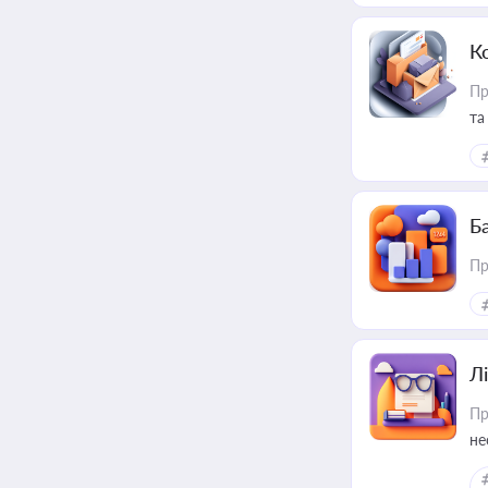
К
Пр
та
Ба
Пр
Лі
Пр
не