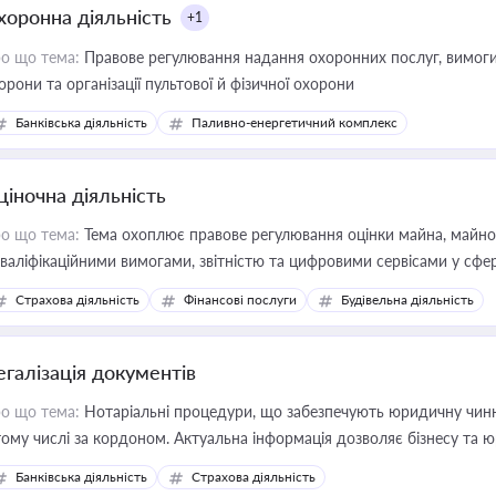
хоронна діяльність
+1
о що тема:
Правове регулювання надання охоронних послуг, вимоги д
орони та організації пультової й фізичної охорони
Банківська діяльність
Паливно-енергетичний комплекс
ціночна діяльність
о що тема:
Тема охоплює правове регулювання оцінки майна, майнови
кваліфікаційними вимогами, звітністю та цифровими сервісами у сфер
дійних змін у цій сфері корисне для власника бізнесу, керівника, юр
Страхова діяльність
Фінансові послуги
Будівельна діяльність
иватизації, оренди державного майна, корпоративних угод і перевірки
егалізація документів
о що тема:
Нотаріальні процедури, що забезпечують юридичну чинні
тому числі за кордоном. Актуальна інформація дозволяє бізнесу т
зиків недійсності та забезпечувати їх належне прийняття органами 
Банківська діяльність
Страхова діяльність