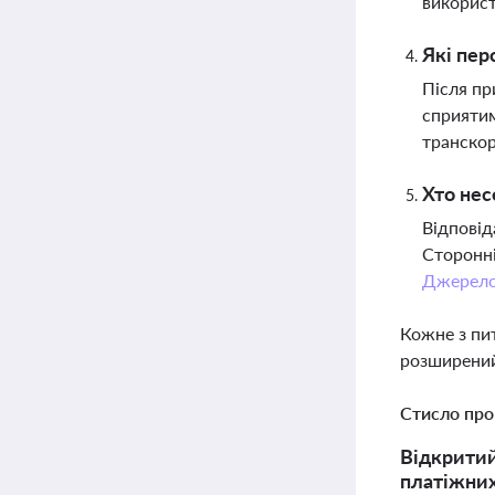
використ
Які пер
Після пр
сприятим
транско
Хто нес
Відповід
Сторонні
Джерел
Кожне з пи
розширений
Стисло про
Відкритий
платіжних 