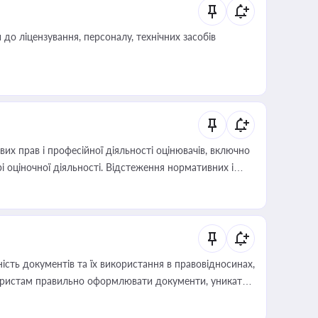
о ліцензування, персоналу, технічних засобів
х прав і професійної діяльності оцінювачів, включно
і оціночної діяльності. Відстеження нормативних і
иста або бухгалтера під час оподаткування,
 статусу суб'єктів оціночної діяльності
сть документів та їх використання в правовідносинах,
а юристам правильно оформлювати документи, уникати
влади та контрагентами