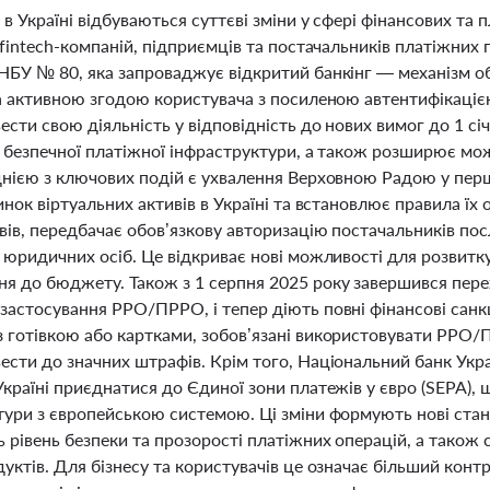
 в Україні відбуваються суттєві зміни у сфері фінансових т
 fintech-компаній, підприємців та постачальників платіжних 
НБУ № 80, яка запроваджує відкритий банкінг — механізм о
а активною згодою користувача з посиленою автентифікацією
сти свою діяльність у відповідність до нових вимог до 1 сі
а безпечної платіжної інфраструктури, а також розширює мо
днією з ключових подій є ухвалення Верховною Радою у пер
инок віртуальних активів в Україні та встановлює правила їх
ів, передбачає обов’язкову авторизацію постачальників пос
 юридичних осіб. Це відкриває нові можливості для розвитк
я до бюджету. Також з 1 серпня 2025 року завершився пере
астосування РРО/ПРРО, і тепер діють повні фінансові санкц
 готівкою або картками, зобов’язані використовувати РРО/
сти до значних штрафів. Крім того, Національний банк Украї
країні приєднатися до Єдиної зони платежів у євро (SEPA), 
тури з європейською системою. Ці зміни формують нові станд
 рівень безпеки та прозорості платіжних операцій, а також
уктів. Для бізнесу та користувачів це означає більший конт