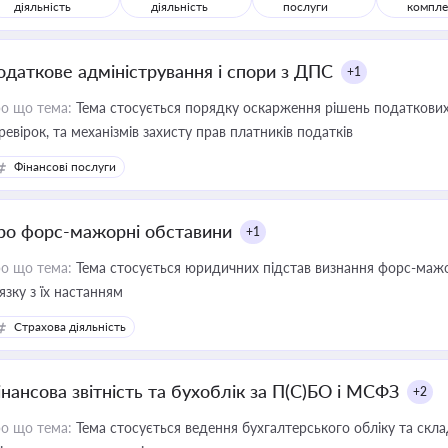
діяльність
діяльність
послуги
компле
одаткове адміністрування і спори з ДПС
+1
о що тема:
Тема стосується порядку оскарження рішень податкових
ревірок, та механізмів захисту прав платників податків
Фінансові послуги
ро форс-мажорні обставини
+1
о що тема:
Тема стосується юридичних підстав визнання форс-мажор
'язку з їх настанням
Страхова діяльність
інансова звітність та бухоблік за П(С)БО і МСФЗ
+2
о що тема:
Тема стосується ведення бухгалтерського обліку та скла