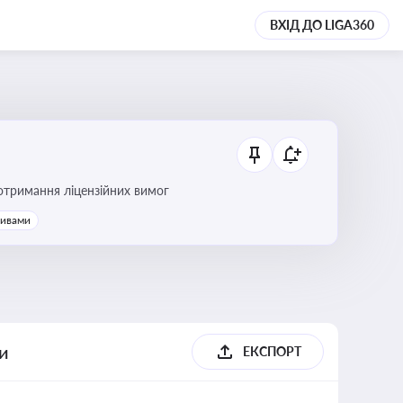
ВХІД ДО LIGA360
ання платежів та дотримання ліцензійних вимог
тивами
ги
ЕКСПОРТ