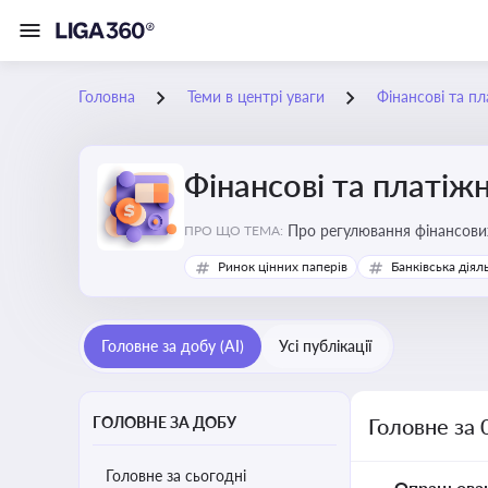
Головна
Теми в центрі уваги
Фінансові та пл
Фінансові та платіжн
ПРО ЩО ТЕМА:
Ринок цінних паперів
Банківська діял
Головне за добу (AI)
Усі публікації
ГОЛОВНЕ ЗА ДОБУ
Головне за 
Головне за сьогодні
Опрацьова