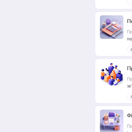
П
Пр
пе
П
Пр
зв
Ф
Пр