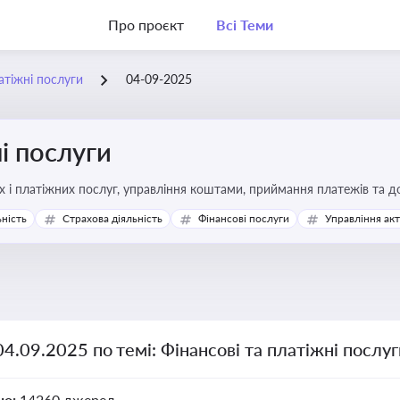
Про проєкт
Всі Теми
атіжні послуги
04-09-2025
і послуги
Про регулювання фінансових і платіжних послуг, управління коштами, прийм
ьність
Страхова діяльність
Фінансові послуги
Управління ак
04.09.2025 по темі: Фінансові та платіжні послу
но:
14260 джерел