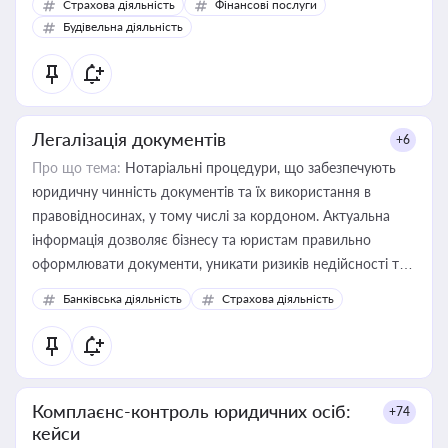
Страхова діяльність
Фінансові послуги
бухгалтера під час оподаткування, приватизації, оренди
Будівельна діяльність
державного майна, корпоративних угод і перевірки
статусу суб'єктів оціночної діяльності
Легалізація документів
+6
Про що тема:
Нотаріальні процедури, що забезпечують
юридичну чинність документів та їх використання в
правовідносинах, у тому числі за кордоном. Актуальна
інформація дозволяє бізнесу та юристам правильно
оформлювати документи, уникати ризиків недійсності та
забезпечувати їх належне прийняття органами влади та
Банківська діяльність
Страхова діяльність
контрагентами
Комплаєнс-контроль юридичних осіб:
+74
кейси