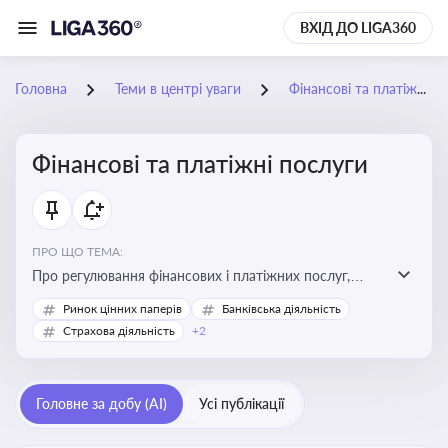
ВХІД ДО LIGA360
Головна
Теми в центрі уваги
Фінансові та платіжні послуги
Фінансові та платіжні послуги
ПРО ЩО ТЕМА:
Про регулювання фінансових і платіжних послуг,
управління коштами, приймання платежів та
Ринок цінних паперів
Банківська діяльність
дотримання ліцензійних вимог
Страхова діяльність
+2
Головне за добу (AI)
Усі публікації