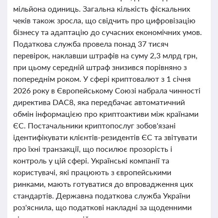
мільйона одиниць. Загальна кількість фіскальних
чеків також зросла, що свідчить про цифровізацію
бізнесу та адаптацію до сучасних економічних умов.
Податкова служба провела понад 37 тисяч
перевірок, наклавши штрафів на суму 2,3 млрд грн,
при цьому середній штраф знизився порівняно з
попереднім роком. У сфері криптовалют з 1 січня
2026 року в Європейському Союзі набрала чинності
директива DAC8, яка передбачає автоматичний
обмін інформацією про криптоактиви між країнами
ЄС. Постачальники криптопослуг зобов'язані
ідентифікувати клієнтів-резидентів ЄС та звітувати
про їхні транзакції, що посилює прозорість і
контроль у цій сфері. Українські компанії та
користувачі, які працюють з європейськими
ринками, мають готуватися до впровадження цих
стандартів. Державна податкова служба України
роз'яснила, що податкові накладні за щоденними