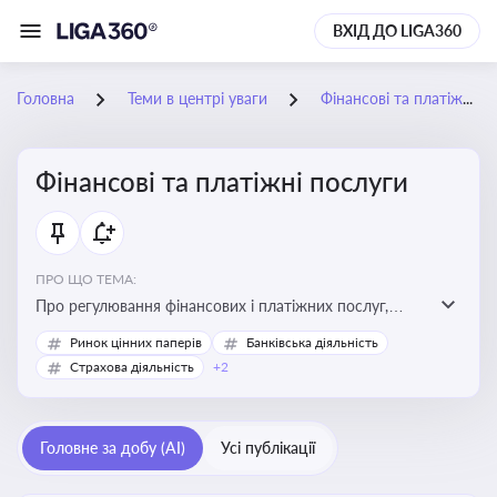
ВХІД ДО LIGA360
Головна
Теми в центрі уваги
Фінансові та платіжні послуги
Фінансові та платіжні послуги
ПРО ЩО ТЕМА:
Про регулювання фінансових і платіжних послуг,
управління коштами, приймання платежів та
Ринок цінних паперів
Банківська діяльність
дотримання ліцензійних вимог
Страхова діяльність
+2
Головне за добу (AI)
Усі публікації