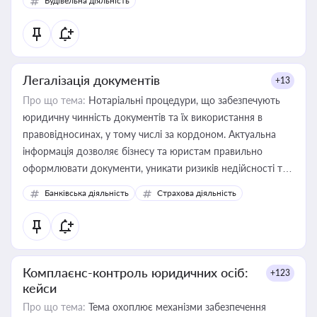
Будівельна діяльність
державного майна, корпоративних угод і перевірки
статусу суб'єктів оціночної діяльності
Легалізація документів
+13
Про що тема:
Нотаріальні процедури, що забезпечують
юридичну чинність документів та їх використання в
правовідносинах, у тому числі за кордоном. Актуальна
інформація дозволяє бізнесу та юристам правильно
оформлювати документи, уникати ризиків недійсності та
забезпечувати їх належне прийняття органами влади та
Банківська діяльність
Страхова діяльність
контрагентами
Комплаєнс-контроль юридичних осіб:
+123
кейси
Про що тема:
Тема охоплює механізми забезпечення