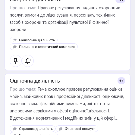
Про що тема:
Правове регулювання надання охоронних
послуг, вимоги до ліцензування, персоналу, технічних
засобів охорони та організації пультової й фізичної
охорони
Банківська діяльність
Паливно-енергетичний комплекс
Оціночна діяльність
+7
Про що тема:
Тема охоплює правове регулювання оцінки
майна, майнових прав і професійної діяльності оцінювачів,
включно з кваліфікаційними вимогами, звітністю та
цифровими сервісами у сфері оціночної діяльності.
Відстеження нормативних і медійних змін у цій сфері
корисне для власника бізнесу, керівника, юриста або
Страхова діяльність
Фінансові послуги
бухгалтера під час оподаткування, приватизації, оренди