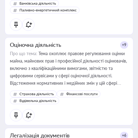
Банківська діяльність
Паливно-енергетичний комплекс
Оціночна діяльність
+9
Про що тема:
Тема охоплює правове регулювання оцінки
майна, майнових прав і професійної діяльності оцінювачів,
включно з кваліфікаційними вимогами, звітністю та
цифровими сервісами у сфері оціночної діяльності.
Відстеження нормативних і медійних змін у цій сфері
корисне для власника бізнесу, керівника, юриста або
Страхова діяльність
Фінансові послуги
бухгалтера під час оподаткування, приватизації, оренди
Будівельна діяльність
державного майна, корпоративних угод і перевірки
статусу суб'єктів оціночної діяльності
Легалізація документів
+6