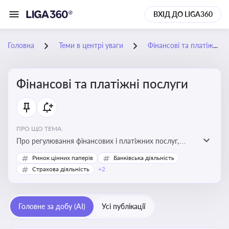
ВХІД ДО LIGA360
Головна
Теми в центрі уваги
Фінансові та платіжні послуги
Фінансові та платіжні послуги
ПРО ЩО ТЕМА:
Про регулювання фінансових і платіжних послуг,
управління коштами, приймання платежів та
Ринок цінних паперів
Банківська діяльність
дотримання ліцензійних вимог
Страхова діяльність
+2
Головне за добу (AI)
Усі публікації