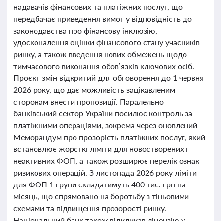
надавачів фінансових та платіжних послуг, що
передбачає приведення вимог у відповідність до
законодавства про фінансову інклюзію,
удосконалення оцінки фінансового стану учасників
ринку, а також введення нових обмежень щодо
тимчасового виконання обов’язків ключових осіб.
Проєкт змін відкритий для обговорення до 1 червня
2026 року, що дає можливість зацікавленим
сторонам внести пропозиції. Паралельно
банківський сектор України посилює контроль за
платіжними операціями, зокрема через оновлений
Меморандум про прозорість платіжних послуг, який
встановлює жорсткі ліміти для новостворених і
неактивних ФОП, а також розширює перелік ознак
ризикових операцій. З листопада 2026 року ліміти
для ФОП 1 групи складатимуть 400 тис. грн на
місяць, що спрямовано на боротьбу з тіньовими
схемами та підвищення прозорості ринку.
Національний банк також відкликав ліцензію у