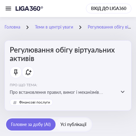
ВХІД ДО LIGA360
Головна
Теми в центрі уваги
Регулювання обігу віртуальних активів
Регулювання обігу віртуальних
активів
ПРО ЩО ТЕМА:
Про встановлення правил, вимог і механізмів
контролю за використанням, обігом та
Фінансові послуги
оподаткуванням віртуальних активів, таких як
криптовалюти
Головне за добу (AI)
Усі публікації