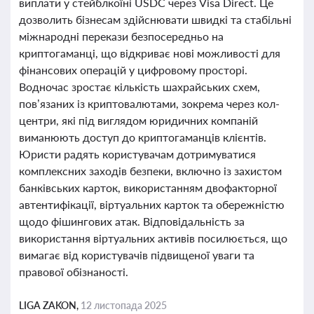
виплати у стейблкоїні USDC через Visa Direct. Це
дозволить бізнесам здійснювати швидкі та стабільні
міжнародні перекази безпосередньо на
криптогаманці, що відкриває нові можливості для
фінансових операцій у цифровому просторі.
Водночас зростає кількість шахрайських схем,
пов’язаних із криптовалютами, зокрема через кол-
центри, які під виглядом юридичних компаній
виманюють доступ до криптогаманців клієнтів.
Юристи радять користувачам дотримуватися
комплексних заходів безпеки, включно із захистом
банківських карток, використанням двофакторної
автентифікації, віртуальних карток та обережністю
щодо фішингових атак. Відповідальність за
використання віртуальних активів посилюється, що
вимагає від користувачів підвищеної уваги та
правової обізнаності.
LIGA ZAKON,
12 листопада 2025