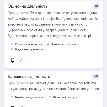
Оціночна діяльність
+8
Про що тема:
Тема охоплює правове регулювання оцінки
майна, майнових прав і професійної діяльності оцінювачів,
включно з кваліфікаційними вимогами, звітністю та
цифровими сервісами у сфері оціночної діяльності.
Відстеження нормативних і медійних змін у цій сфері
корисне для власника бізнесу, керівника, юриста або
Страхова діяльність
Фінансові послуги
бухгалтера під час оподаткування, приватизації, оренди
Будівельна діяльність
державного майна, корпоративних угод і перевірки
статусу суб'єктів оціночної діяльності
Банківська діяльність
+28
Про що тема:
Банківська діяльність охоплює всі аспекти
регулювання, нагляду та ліцензування банківських установ
Банківська діяльність
Фінансові послуги