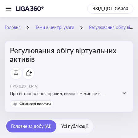
ВХІД ДО LIGA360
Головна
Теми в центрі уваги
Регулювання обігу віртуальних активів
Регулювання обігу віртуальних
активів
ПРО ЩО ТЕМА:
Про встановлення правил, вимог і механізмів
контролю за використанням, обігом та
Фінансові послуги
оподаткуванням віртуальних активів, таких як
криптовалюти
Головне за добу (AI)
Усі публікації