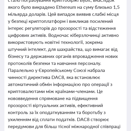
якого було викрадено Ethereum на суму близько 1,5
мільярда доларів. Цей випадок виявив слабкі місця
у безпеці криптоплатформ і викликав посилений
інтерес регуляторів до прозорості та відстеження
цифрових активів. Водночас кіберзлочинці активно
використовують новітні технології, зокрема
штучний інтелект, для шахрайства, що вимагає від
бізнесу та державних органів впровадження нових
протоколів безпеки та навчання персоналу.
Паралельно у Європейському Союзі набрала
чинності директива DAC8, яка встановлює
автоматичний обмін інформацією про операції з
криптовалютами між країнами-членами. Це
нововведення спрямоване на підвищення
прозорості віртуальних активів, ефективний
контроль за їх оподаткуванням та боротьбу з
ухиленням від сплати податків. DAC8 створює
передумови для більш тісної міжнародної співпраці