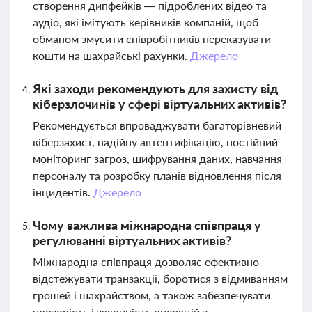
створення дипфейків — підроблених відео та
аудіо, які імітують керівників компаній, щоб
обманом змусити співробітників переказувати
кошти на шахрайські рахунки.
Джерело
Які заходи рекомендують для захисту від
кіберзлочинів у сфері віртуальних активів?
Рекомендується впроваджувати багаторівневий
кіберзахист, надійну автентифікацію, постійний
моніторинг загроз, шифрування даних, навчання
персоналу та розробку планів відновлення після
інцидентів.
Джерело
Чому важлива міжнародна співпраця у
регулюванні віртуальних активів?
Міжнародна співпраця дозволяє ефективно
відстежувати транзакції, боротися з відмиванням
грошей і шахрайством, а також забезпечувати
прозорість і законність операцій з