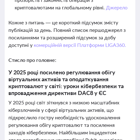
криптовалютами на глобальному рівні.
Джерело
Кожне з питань — це короткий підсумок змісту
публікацій за день. Повний список першоджерел з
посиланнями та розширений підсумок за добу
доступні у
комерційній версії Платформи LIGA360.
Стисло про головне:
У 2025 році посилено регулювання обігу
віртуальних активів та оподаткування
криптовалют у світі: уроки кібербезпеки та
впровадження директиви DAC8 у ЄС
У 2025 році світ зіткнувся з низкою масштабних
кіберзлочинів у сфері віртуальних активів, що
підкреслило гостру необхідність удосконалення
регулювання обігу криптовалют та посилення
заходів кібербезпеки. Найбільшим інцидентом
стало пограбування криптобіржі Bybit, внаслідок