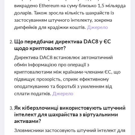
викрадено Ethereum на суму близько 1,5 мільярда
доларів. Також зросла кількість шахрайств із
застосуванням штучного інтелекту, зокрема
дипфейків для крадіжки коштів.
Джерело
Що передбачає директива DAC8 у ЄС
щодо криптовалют?
Директива DAC8 встановлює автоматичний
обмін інформацією про операції з
криптовалютами між країнами-членами ЄС, що
підвищує прозорість, сприяє ефективному
оподаткуванню та боротьбі з ухиленням від
сплати податків.
Джерело
Як кіберзлочинці використовують штучний
інтелект для шахрайства з віртуальними
активами?
Зловмисники застосовують штучний інтелект для