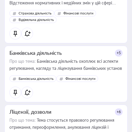
Відстеження нормативних і медійних змін у цій сфері
корисне для власника бізнесу, керівника, юриста або
Страхова діяльність
Фінансові послуги
бухгалтера під час оподаткування, приватизації, оренди
Будівельна діяльність
державного майна, корпоративних угод і перевірки
статусу суб'єктів оціночної діяльності
Банківська діяльність
+5
Про що тема:
Банківська діяльність охоплює всі аспекти
регулювання, нагляду та ліцензування банківських установ
Банківська діяльність
Фінансові послуги
Ліцензії, дозволи
+6
Про що тема:
Тема стосується правового регулювання
отримання, переоформлення, анулювання ліцензій і