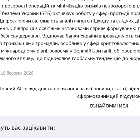
 прозорості операцій та мінімізацію ризиків непрозорого в
 безпеки України (БЕБ) активізує роботу у сфері протидії п
ідкреслюючи важливість аналітичного підходу та слідчих ді
ння. Співпраця з освітніми установами сприяє формуванню п
 безпеку держави. Водночас банки України впроваджують си
а транзакціями громадян, особливо у сфері криптовалютних
 міжнародному рівні, зокрема у Великій Британії, обговорюю
земного впливу, що підкреслює глобальну тенденцію до жорс
,
18 березня 2026
Повний AI-огляд дня та посилання на всі новини, статті, віде
сформований цей підсумо
ОЗНАЙОМИТИСЯ
уть вас зацікавити: