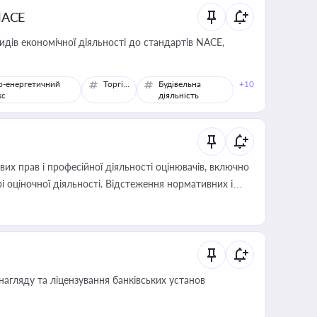
NACE
идів економічної діяльності до стандартів NACE,
о-енергетичний
Торгівля
Будівельна
+10
кс
діяльність
х прав і професійної діяльності оцінювачів, включно
і оціночної діяльності. Відстеження нормативних і
иста або бухгалтера під час оподаткування,
 статусу суб'єктів оціночної діяльності
нагляду та ліцензування банківських установ