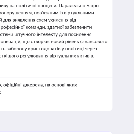
пливу на політичні процеси. Паралельно Бюро
равопорушенням, пов'язаним із віртуальними
й для виявлення схем ухилення від
рофесійної команди, здатної забезпечити
стеми штучного інтелекту для посилення
 операцій, що створює новий рівень фінансового
ть заборону криптодонатів у політиці через
ткішого регулювання віртуальних активів.
о, офіційні джерела, на основі яких
к