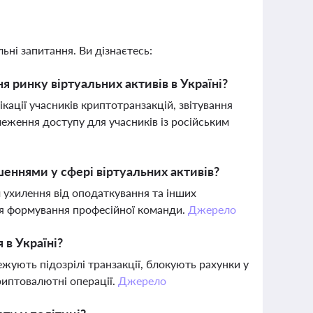
ьні запитання. Ви дізнаєтесь:
 ринку віртуальних активів в Україні?
ції учасників криптотранзакцій, звітування
еження доступу для учасників із російським
еннями у сфері віртуальних активів?
м ухилення від оподаткування та інших
для формування професійної команди.
Джерело
 в Україні?
ежують підозрілі транзакції, блокують рахунки у
криптовалютні операції.
Джерело