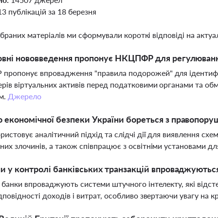
13 публікацій за 18 березня
ібраних матеріалів ми сформували короткі відповіді на актуал
овні нововведення пропонує НКЦПФР для регулювання
ропонує впровадження "правила подорожей" для ідентифіка
рів віртуальних активів перед податковими органами та обм
м.
Джерело
 економічної безпеки України бореться з правопоруш
ристовує аналітичний підхід та слідчі дії для виявлення схе
них злочинів, а також співпрацює з освітніми установами 
ни у контролі банківських транзакцій впроваджуються
і банки впроваджують системи штучного інтелекту, які відст
ідповідності доходів і витрат, особливо звертаючи увагу на 