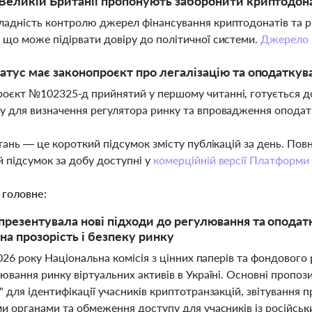
Великій Британії пропонують заборонити криптодона
ладність контролю джерел фінансування криптодонатів та ри
 що може підірвати довіру до політичної системи.
Джерело
атус має законопроєкт про легалізацію та оподаткува
оєкт №102325-д прийнятий у першому читанні, готується до
у для визначення регулятора ринку та впровадження опода
тань — це короткий підсумок змісту публікацій за день. По
 підсумок за добу доступні у
комерційній версії Платформи
 головне:
езентувала нові підходи до регулювання та оподатку
на прозорість і безпеку ринку
2026 року Національна комісія з цінних паперів та фондово
ювання ринку віртуальних активів в Україні. Основні пропо
для ідентифікації учасників криптотранзакцій, звітування п
и органами та обмеження доступу для учасників із російськи