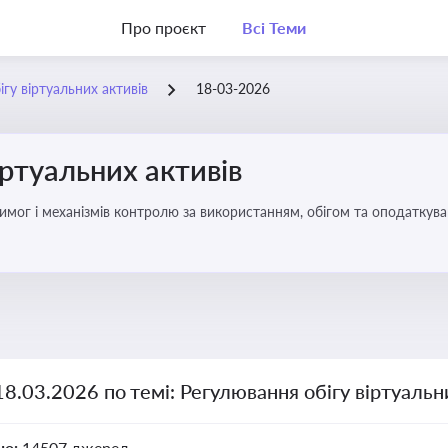
Про проєкт
Всі Теми
гу віртуальних активів
18-03-2026
іртуальних активів
имог і механізмів контролю за використанням, обігом та оподаткуван
18.03.2026 по темі: Регулювання обігу віртуальн
но:
14507 джерел