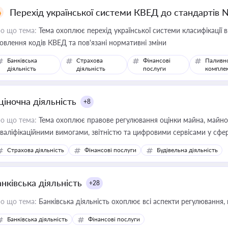
Перехід української системи КВЕД до стандартів 
о що тема:
Тема охоплює перехід української системи класифікації в
овлення кодів КВЕД та пов'язані нормативні зміни
Банківська
Страхова
Фінансові
Паливн
діяльність
діяльність
послуги
компле
ціночна діяльність
+8
о що тема:
Тема охоплює правове регулювання оцінки майна, майнови
кваліфікаційними вимогами, звітністю та цифровими сервісами у сфер
дійних змін у цій сфері корисне для власника бізнесу, керівника, юр
Страхова діяльність
Фінансові послуги
Будівельна діяльність
иватизації, оренди державного майна, корпоративних угод і перевірки
нківська діяльність
+28
о що тема:
Банківська діяльність охоплює всі аспекти регулювання, 
Банківська діяльність
Фінансові послуги