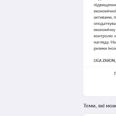
підвищення
економічної
активами, п
оподаткува
економічну
контролю з
нагляду. На
ризики іно
LIGA ZAKON
Теми, які мож