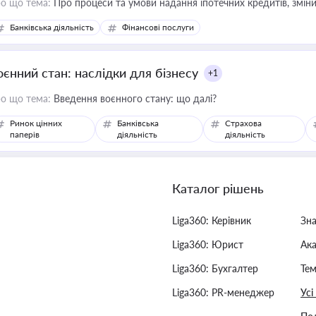
о що тема:
Про процеси та умови надання іпотечних кредитів, зміни
Банківська діяльність
Фінансові послуги
оєнний стан: наслідки для бізнесу
+1
о що тема:
Введення воєнного стану: що далі?
Ринок цінних
Банківська
Страхова
паперів
діяльність
діяльність
Каталог рішень
Liga360: Керівник
Зн
Liga360: Юрист
Ак
Liga360: Бухгалтер
Тем
Liga360: PR-менеджер
Усі