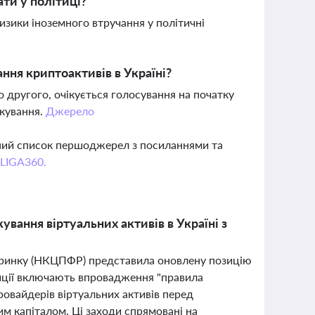
ти у політиці?
зики іноземного втручання у політичні
ння криптоактивів в Україні?
 другого, очікується голосування на початку
ткування.
Джерело
вний список першоджерел з посиланнями та
 LIGA360.
вання віртуальних активів в Україні з
го ринку (НКЦПФР) представила оновлену позицію
зиції включають впровадження "правила
ровайдерів віртуальних активів перед
м капіталом. Ці заходи спрямовані на