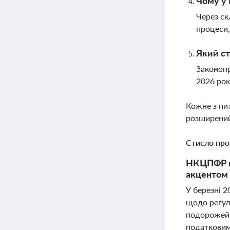
Чому у 
Через ск
процеси,
Який ст
Законопр
2026 рок
Кожне з пи
розширений
Стисло про
НКЦПФР пр
акцентом 
У березні 
щодо регул
подорожей" 
податковим