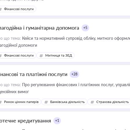
Фінансові послуги
лагодійна і гуманітарна допомога
+5
о що тема:
Кейси та нормативний супровід обліку, митного оформлен
агодійної допомоги
Фінансові послуги
Митниця та ЗЕД
інансові та платіжні послуги
+28
о що тема:
Про регулювання фінансових і платіжних послуг, управління коштами, приймання платежів та дотримання
цензійних вимог
Ринок цінних паперів
Банківська діяльність
Страхова діяльність
потечне кредитування
+1