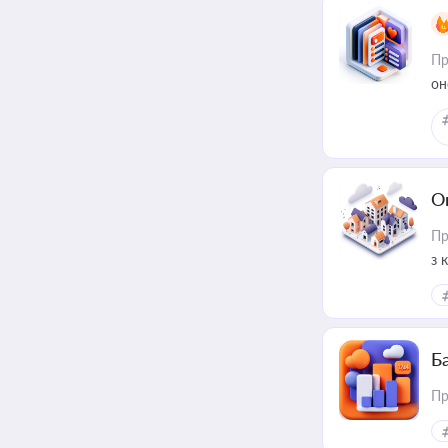
Пр
он
О
Пр
з 
ме
пр
Ба
Пр