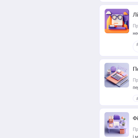
Лі
Пр
не
П
Пр
пе
Ф
Пр
і 