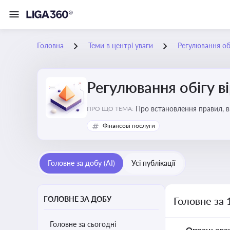
Головна
Теми в центрі уваги
Регулювання обі
Регулювання обігу в
Про встановлення правил, в
ПРО ЩО ТЕМА:
криптовалюти
Фінансові послуги
Головне за добу (AI)
Усі публікації
ГОЛОВНЕ ЗА ДОБУ
Головне за 
Головне за сьогодні
Опрацьова