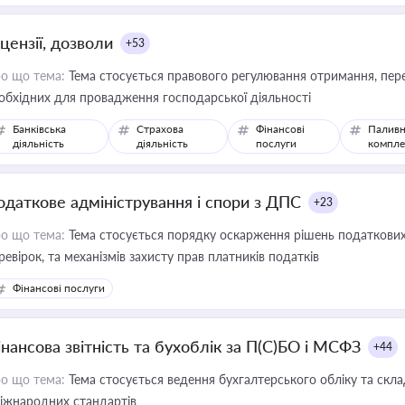
цензії, дозволи
+53
о що тема:
Тема стосується правового регулювання отримання, пере
обхідних для провадження господарської діяльності
Банківська
Страхова
Фінансові
Паливн
діяльність
діяльність
послуги
компле
одаткове адміністрування і спори з ДПС
+23
о що тема:
Тема стосується порядку оскарження рішень податкових
ревірок, та механізмів захисту прав платників податків
Фінансові послуги
інансова звітність та бухоблік за П(С)БО і МСФЗ
+44
о що тема:
Тема стосується ведення бухгалтерського обліку та скла
міжнародних стандартів