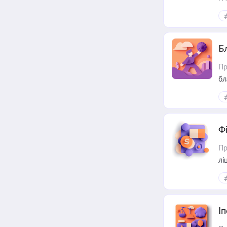
Б
Пр
бл
Ф
Пр
лі
І